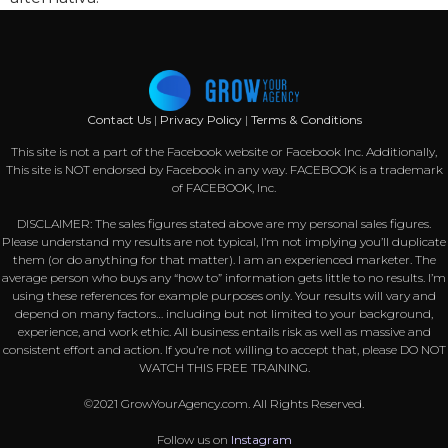
Contact Us
|
Privacy Policy
|
Terms & Conditions
This site is not a part of the Facebook website or Facebook Inc. Additionally,
This site is NOT endorsed by Facebook in any way. FACEBOOK is a trademark
of FACEBOOK, Inc.
DISCLAIMER: The sales figures stated above are my personal sales figures.
Please understand my results are not typical, I’m not implying you’ll duplicate
them (or do anything for that matter). I am an experienced marketer. The
average person who buys any “how to” information gets little to no results. I’m
using these references for example purposes only. Your results will vary and
depend on many factors… including but not limited to your background,
experience, and work ethic. All business entails risk as well as massive and
consistent effort and action. If you’re not willing to accept that, please DO NOT
WATCH THIS FREE TRAINING.
©2021 GrowYourAgency.com. All Rights Reserved.
Follow us on
Instagram