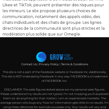
Likee et TikTok, peuvent présenter des risques pour
les mineurs. Le site propose plusieurs choices de
communication, notamment des appels vidéo, des
chats individuels et des chats de groupe. Les lignes
directrices de la communauté sont plus strictes et la
modération plus solide que sur Omegle.
Contact Us
|
Privacy Policy
|
Terms & Conditions
This site is not a part of the Facebook website or Facebook Inc. Additionally,
This site is NOT endorsed by Facebook in any way. FACEBOOK is a trademark
of FACEBOOK, Inc.
DISCLAIMER: The sales figures stated above are my personal sales figures.
Please understand my results are not typical, I’m not implying you’ll duplicate
them (or do anything for that matter). I am an experienced marketer. The
average person who buys any “how to” information gets little to no results. I’m
using these references for example purposes only. Your results will vary and