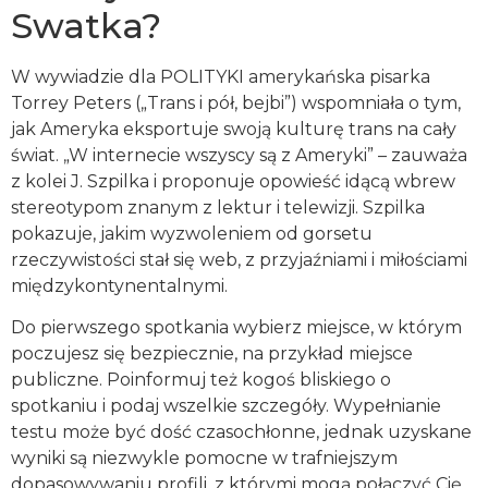
Swatka?
W wywiadzie dla POLITYKI amerykańska pisarka
Torrey Peters („Trans i pół, bejbi”) wspomniała o tym,
jak Ameryka eksportuje swoją kulturę trans na cały
świat. „W internecie wszyscy są z Ameryki” – zauważa
z kolei J. Szpilka i proponuje opowieść idącą wbrew
stereotypom znanym z lektur i telewizji. Szpilka
pokazuje, jakim wyzwoleniem od gorsetu
rzeczywistości stał się web, z przyjaźniami i miłościami
międzykontynentalnymi.
Do pierwszego spotkania wybierz miejsce, w którym
poczujesz się bezpiecznie, na przykład miejsce
publiczne. Poinformuj też kogoś bliskiego o
spotkaniu i podaj wszelkie szczegóły. Wypełnianie
testu może być dość czasochłonne, jednak uzyskane
wyniki są niezwykle pomocne w trafniejszym
dopasowywaniu profili, z którymi mogą połączyć Cię