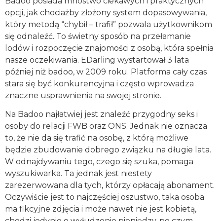
Badoo posiada mnóstwo ciekawych i praktycznych
opcji, jak chociażby złożony system dopasowywania,
który metodą “chybił – trafił” pozwala użytkownikom
się odnaleźć. To świetny sposób na przełamanie
lodów i rozpoczęcie znajomości z osobą, która spełnia
nasze oczekiwania. EDarling wystartował 3 lata
później niż badoo, w 2009 roku. Platforma cały czas
stara się być konkurencyjna i często wprowadza
znaczne usprawnienia na swojej stronie.
Na Badoo najłatwiej jest znaleźć przygodny seks i
osoby do relacji FWB oraz ONS. Jednak nie oznacza
to, że nie da się trafić na osobę, z którą możliwe
będzie zbudowanie dobrego związku na długie lata.
W odnajdywaniu tego, czego się szuka, pomaga
wyszukiwarka. Ta jednak jest niestety
zarezerwowana dla tych, którzy opłacają abonament.
Oczywiście jest to najczęściej oszustwo, taka osoba
ma fikcyjne zdjęcia i może nawet nie jest kobietą,
chodzi jedynie o wyłudzenie pieniędzy, po czym