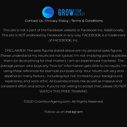
Contact Us
|
Privacy Policy
|
Terms & Conditions
This site is not a part of the Facebook website or Facebook Inc. Additionally,
This site is NOT endorsed by Facebook in any way. FACEBOOK is a trademark
of FACEBOOK, Inc.
DISCLAIMER: The sales figures stated above are my personal sales figures.
Please understand my results are not typical, I’m not implying you’ll duplicate
them (or do anything for that matter). I am an experienced marketer. The
average person who buys any “how to” information gets little to no results. I’m
using these references for example purposes only. Your results will vary and
depend on many factors… including but not limited to your background,
experience, and work ethic. All business entails risk as well as massive and
consistent effort and action. If you’re not willing to accept that, please DO NOT
WATCH THIS FREE TRAINING.
©2021 GrowYourAgency.com. All Rights Reserved.
Follow us on
Instagram