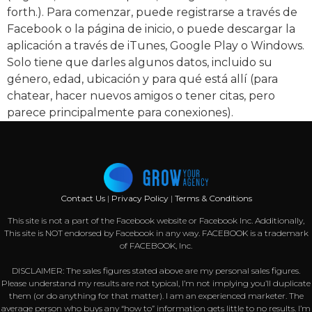
forth.). Para comenzar, puede registrarse a través de
Facebook o la página de inicio, o puede descargar la
aplicación a través de iTunes, Google Play o Windows.
Solo tiene que darles algunos datos, incluido su
género, edad, ubicación y para qué está allí (para
chatear, hacer nuevos amigos o tener citas, pero
parece principalmente para conexiones).
Contact Us
|
Privacy Policy
|
Terms & Conditions
This site is not a part of the Facebook website or Facebook Inc. Additionally,
This site is NOT endorsed by Facebook in any way. FACEBOOK is a trademark
of FACEBOOK, Inc.
DISCLAIMER: The sales figures stated above are my personal sales figures.
Please understand my results are not typical, I’m not implying you’ll duplicate
them (or do anything for that matter). I am an experienced marketer. The
average person who buys any “how to” information gets little to no results. I’m