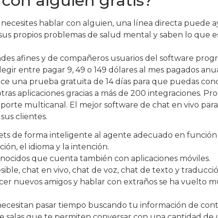
con alguien gratis?
necesites hablar con alguien, una línea directa puede ay
us propios problemas de salud mental y saben lo que es 
dades afines y de compañeros usuarios del software progr
elegir entre pagar 9, 49 o 149 dólares al mes pagados an
ce una prueba gratuita de 14 días para que puedas cono
tras aplicaciones gracias a más de 200 integraciones. P
 soporte multicanal. El mejor software de chat en vivo pa
sus clientes.
ckets de forma inteligente al agente adecuado en función
ción, el idioma y la intención.
nocidos que cuenta también con aplicaciones móviles.
ble, chat en vivo, chat de voz, chat de texto y traducci
 hacer nuevos amigos y hablar con extraños se ha vuelto m
o necesitan pasar tiempo buscando tu información de cont
e salas que te permiten conversar con una cantidad de us