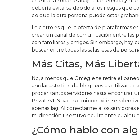
que ir a la zona de abajo a la derecha y h
debería evitarse debido a los riesgos que 
de que la otra persona puede estar grabando
Lo cierto es que la oferta de plataformas e
crear un canal de comunicación entre las p
con familiares y amigos. Sin embargo, hay p
buscar entre todas las salas, esas de persona
Más Citas, Más Libe
No, a menos que Omegle te retire el baneo,
anular este tipo de bloqueos es utilizar un
probar tantos servidores hasta encontrar 
PrivateVPN, ya que mi conexión se ralentizó
apenas lag. Al conectarme a los servidores
mi dirección IP estuvo oculta ante cualqui
¿Cómo hablo con al