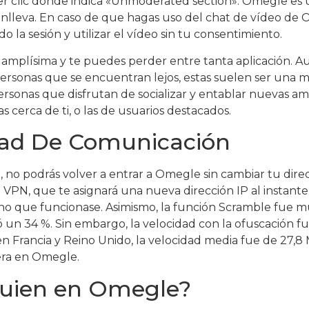
acer clic donde indica «Unmoderated section». Omegle e
conlleva. En caso de que hagas uso del chat de vídeo de
 la sesión y utilizar el vídeo sin tu consentimiento.
s amplísima y te puedes perder entre tanta aplicación. Au
ersonas que se encuentran lejos, estas suelen ser una m
ersonas que disfrutan de socializar y entablar nuevas ami
s cerca de ti, o las de usuarios destacados.
rtad De Comunicación
 no podrás volver a entrar a Omegle sin cambiar tu direc
a VPN, que te asignará una nueva dirección IP al instan
uno que funcionase. Asimismo, la función Scramble fue m
 un 34 %. Sin embargo, la velocidad con la ofuscación fu
 en Francia y Reino Unido, la velocidad media fue de 27,
era en Omegle.
guien en Omegle?