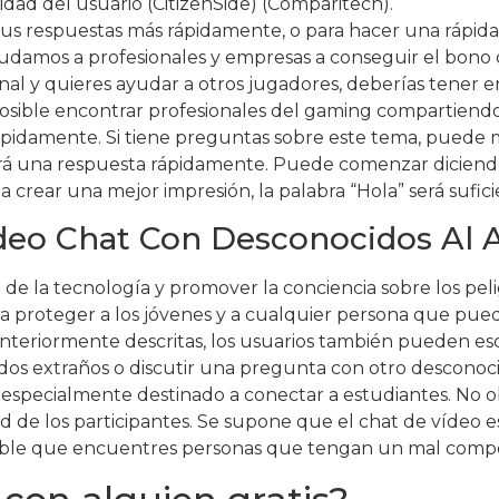
dad del usuario (CitizenSide) (Comparitech).
tus respuestas más rápidamente, o para hacer una rápida 
udamos a profesionales y empresas a conseguir el bono digi
onal y quieres ayudar a otros jugadores, deberías tener 
osible encontrar profesionales del gaming compartiend
pidamente. Si tiene preguntas sobre este tema, puede m
 una respuesta rápidamente. Puede comenzar diciendo “H
a crear una mejor impresión, la palabra “Hola” será sufici
deo Chat Con Desconocidos Al 
de la tecnología y promover la conciencia sobre los pel
ra proteger a los jóvenes y a cualquier persona que pued
 anteriormente descritas, los usuarios también pueden es
s extraños o discutir una pregunta con otro desconoci
, especialmente destinado a conectar a estudiantes. No o
d de los participantes. Se supone que el chat de vídeo e
osible que encuentres personas que tengan un mal comp