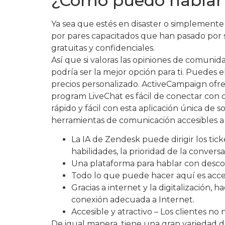
¿Cómo puedo hablar 
Ya sea que estés en disaster o simplemente 
por pares capacitados que han pasado por s
gratuitas y confidenciales.
Así que si valoras las opiniones de comuni
podría ser la mejor opción para ti. Puedes 
precios personalizado. ActiveCampaign ofre
program LiveChat es fácil de conectar con o
rápido y fácil con esta aplicación única de
herramientas de comunicación accesibles a 
La IA de Zendesk puede dirigir los ti
habilidades, la prioridad de la conversa
Una plataforma para hablar con desco
Todo lo que puede hacer aquí es accesi
Gracias a internet y la digitalización,
conexión adecuada a Internet.
Accesible y atractivo – Los clientes n
De igual manera, tiene una gran variedad d