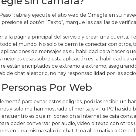
egle sin cámara?
sos: Paso 1: abra y ejecute el sitio web de Omegle en su n
 presione el botón “Texto”, marque las casillas de verific
r a la página principal del servicio y crear una cuenta. 
 todo el mundo. No solo te permite conectar con otros, 
as aplicaciones de mensajes es su habilidad para hacer 
mejores cosas sobre esta aplicación es la habilidad par
mpre están encriptados de extremo a extremo, asegurand
eb de chat aleatorio, no hay responsabilidad por las accio
 Personas Por Web
lementó para evitar estos peligros, podrías recibir un b
nes y solo me han mostrado el mensaje «Tu PC ha sido 
 encuentro es que mi conexión a Internet se caía const
ara poder conversar por audio, video o texto con otros 
ones en una misma sala de chat. Una alternativa a Omegl