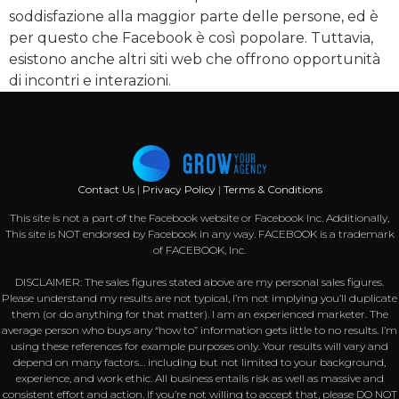
soddisfazione alla maggior parte delle persone, ed è
per questo che Facebook è così popolare. Tuttavia,
esistono anche altri siti web che offrono opportunità
di incontri e interazioni.
Contact Us
|
Privacy Policy
|
Terms & Conditions
This site is not a part of the Facebook website or Facebook Inc. Additionally,
This site is NOT endorsed by Facebook in any way. FACEBOOK is a trademark
of FACEBOOK, Inc.
DISCLAIMER: The sales figures stated above are my personal sales figures.
Please understand my results are not typical, I’m not implying you’ll duplicate
them (or do anything for that matter). I am an experienced marketer. The
average person who buys any “how to” information gets little to no results. I’m
using these references for example purposes only. Your results will vary and
depend on many factors… including but not limited to your background,
experience, and work ethic. All business entails risk as well as massive and
consistent effort and action. If you’re not willing to accept that, please DO NOT