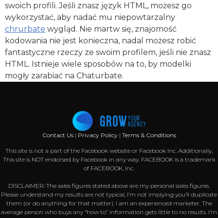
swoich profili. Jeśli znasz język HTML, możesz go
wykorzystać, aby nadać mu niepowtarzalny
chrurbate
wygląd. Nie martw się, znajomość
kodowania nie jest konieczna, nadal możesz robić
fantastyczne rzeczy ze swoim profilem, jeśli nie znasz
HTML. Istnieje wiele sposobów na to, by modelki
mogły zarabiać na Chaturbate.
Contact Us
|
Privacy Policy
|
Terms & Conditions
This site is not a part of the Facebook website or Facebook Inc. Additionally,
This site is NOT endorsed by Facebook in any way. FACEBOOK is a trademark
of FACEBOOK, Inc.
DISCLAIMER: The sales figures stated above are my personal sales figures.
Please understand my results are not typical, I’m not implying you’ll duplicate
them (or do anything for that matter). I am an experienced marketer. The
average person who buys any “how to” information gets little to no results. I’m