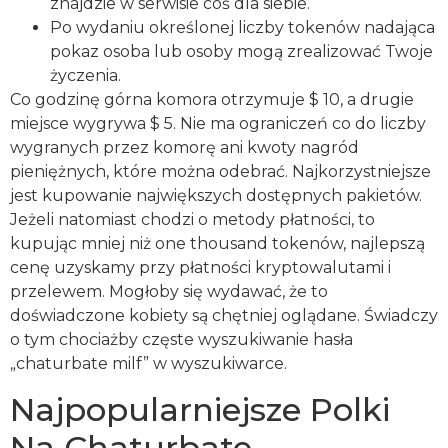
znajdzie w serwisie coś dla siebie.
Po wydaniu określonej liczby tokenów nadająca
pokaz osoba lub osoby mogą zrealizować Twoje
życzenia.
Co godzinę górna komora otrzymuje $ 10, a drugie
miejsce wygrywa $ 5. Nie ma ograniczeń co do liczby
wygranych przez komorę ani kwoty nagród
pieniężnych, które można odebrać. Najkorzystniejsze
jest kupowanie największych dostępnych pakietów.
Jeżeli natomiast chodzi o metody płatności, to
kupując mniej niż one thousand tokenów, najlepszą
cenę uzyskamy przy płatności kryptowalutami i
przelewem. Mogłoby się wydawać, że to
doświadczone kobiety są chętniej oglądane. Świadczy
o tym chociażby częste wyszukiwanie hasła
„chaturbate milf” w wyszukiwarce.
Najpopularniejsze Polki
Na Chaturbate