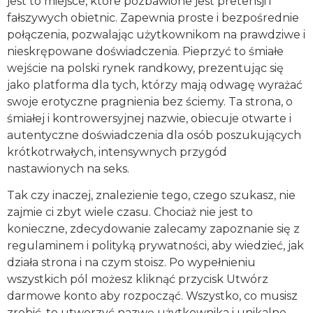
jest to miejsce, które pozbawione jest pretensji i
fałszywych obietnic. Zapewnia proste i bezpośrednie
połączenia, pozwalając użytkownikom na prawdziwe i
nieskrępowane doświadczenia. Pieprzyć to śmiałe
wejście na polski rynek randkowy, prezentując się
jako platforma dla tych, którzy mają odwagę wyrażać
swoje erotyczne pragnienia bez ściemy. Ta strona, o
śmiałej i kontrowersyjnej nazwie, obiecuje otwarte i
autentyczne doświadczenia dla osób poszukujących
krótkotrwałych, intensywnych przygód
nastawionych na seks.
Tak czy inaczej, znalezienie tego, czego szukasz, nie
zajmie ci zbyt wiele czasu. Chociaż nie jest to
konieczne, zdecydowanie zalecamy zapoznanie się z
regulaminem i polityką prywatności, aby wiedzieć, jak
działa strona i na czym stoisz. Po wypełnieniu
wszystkich pól możesz kliknąć przycisk Utwórz
darmowe konto aby rozpocząć. Wszystko, co musisz
zrobić, to utworzyć nazwę użytkownika i unikalne