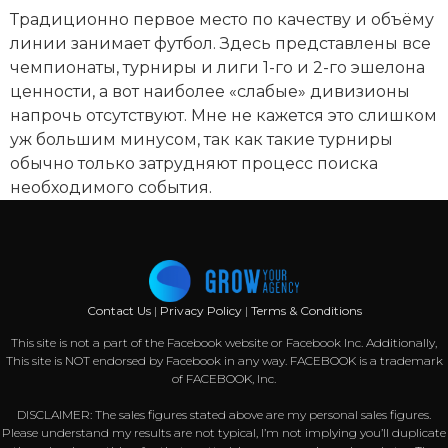
Традиционно первое место по качеству и объёму
линии занимает футбол. Здесь представлены все
чемпионаты, турниры и лиги 1-го и 2-го эшелона
ценности, а вот наиболее «слабые» дивизионы
напрочь отсутствуют. Мне не кажется это слишком
уж большим минусом, так как такие турниры
обычно только затрудняют процесс поиска
необходимого события.
Contact Us
|
Privacy Policy
|
Terms & Conditions
This site is not a part of the Facebook website or Facebook Inc. Additionally,
This site is NOT endorsed by Facebook in any way. FACEBOOK is a trademark
of FACEBOOK, Inc.
DISCLAIMER: The sales figures stated above are my personal sales figures.
Please understand my results are not typical, I’m not implying you’ll duplicate