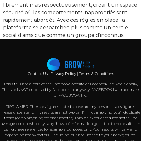
librement mais respectueusement, créant un espace
sécurisé où les comportements inappropriés sont
rapidement abordés. Avec ces règles en place, la
plateforme se despatched plus comme un cercle
social d’amis que comme un groupe d’inconnus.
Contact Us
|
Privacy Policy
|
Terms & Conditions
This site is not a part of the Facebook website or Facebook Inc. Additionally,
This site is NOT endorsed by Facebook in any way. FACEBOOK is a trademark
of FACEBOOK, Inc.
DISCLAIMER: The sales figures stated above are my personal sales figures.
Please understand my results are not typical, I’m not implying you’ll duplicate
them (or do anything for that matter). I am an experienced marketer. The
average person who buys any “how to” information gets little to no results. I’m
using these references for example purposes only. Your results will vary and
depend on many factors… including but not limited to your background,
experience, and work ethic. All business entails risk as well as massive and