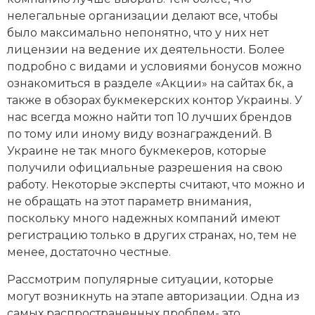
нелегальные организации делают все, чтобы
было максимально непонятно, что у них нет
лицензии на ведение их деятельности. Более
подробно с видами и условиями бонусов можно
ознакомиться в разделе «Акции» на сайтах бк, а
также в обзорах букмекерских контор Украины. У
нас всегда можно найти топ 10 лучших брендов
по тому или иному виду вознаграждений. В
Украине не так много букмекеров, которые
получили официальные разрешения на свою
работу. Некоторые эксперты считают, что можно и
не обращать на этот параметр внимания,
поскольку много надежных компаний имеют
регистрацию только в других странах, но, тем не
менее, достаточно честные.
Рассмотрим популярные ситуации, которые
могут возникнуть на этапе авторизации. Одна из
самых распространенных проблем- это