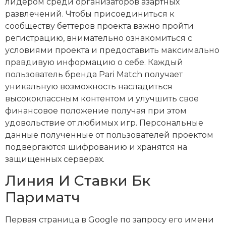
лидером среди организаторов азартных
развлечений. Чтобы присоединиться к
сообществу беттеров проекта важно пройти
регистрацию, внимательно ознакомиться с
условиями проекта и предоставить максимально
правдивую информацию о себе. Каждый
пользователь бренда Pari Match получает
уникальную возможность насладиться
высококлассным контентом и улучшить свое
финансовое положение получая при этом
удовольствие от любимых игр. Персональные
данные полученные от пользователей проектом
подвергаются шифрованию и хранятся на
защищенных серверах.
Линия И Ставки Бк
Париматч
Первая страница в Google по запросу его имени