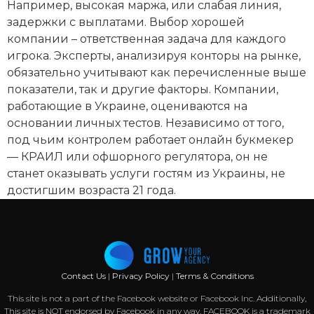
Например, высокая маржа, или слабая линия,
задержки с выплатами. Выбор хорошей
компании – ответственная задача для каждого
игрока. Эксперты, анализируя конторы на рынке,
обязательно учитывают как перечисленные выше
показатели, так и другие факторы. Компании,
работающие в Украине, оцениваются на
основании личных тестов. Независимо от того,
под чьим контролем работает онлайн букмекер
— КРАИЛ или офшорного регулятора, он не
станет оказывать услуги гостям из Украины, не
достигшим возраста 21 года.
Contact Us
|
Privacy Policy
|
Terms & Conditions
This site is not a part of the Facebook website or Facebook Inc. Additionally,
This site is NOT endorsed by Facebook in any way. FACEBOOK is a trademark