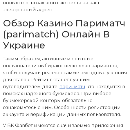
новых прогнозах этого эксперта на ваш
электронный адрес.
Обзор Казино Париматч
(parimatch) Онлайн В
Украине
Таким образом, активные и опытные
пользователи выбирают несколько вариантов,
чтобы получать реально самые выгодные условия
для ставок. Рейтинг станет лучшим
путеводителем для те,
пари. матч
кто находится в
поисках надежного букмекера. При выборе
букмекерской конторы обязательно
ознакомьтесь с ним. Особенности регистрации
аккаунта и верификации данных пользователя.
У БК Фавбет имеются скачиваемые приложения