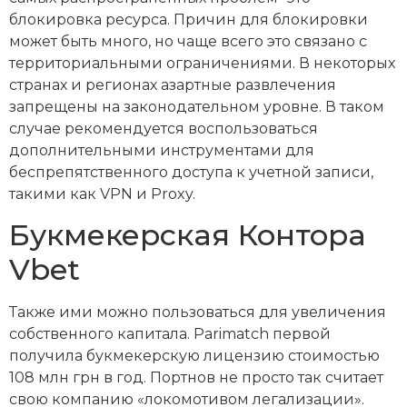
блокировка ресурса. Причин для блокировки
может быть много, но чаще всего это связано с
территориальными ограничениями. В некоторых
странах и регионах азартные развлечения
запрещены на законодательном уровне. В таком
случае рекомендуется воспользоваться
дополнительными инструментами для
беспрепятственного доступа к учетной записи,
такими как VPN и Proxy.
Букмекерская Контора
Vbet
Также ими можно пользоваться для увеличения
собственного капитала. Parimatch первой
получила букмекерскую лицензию стоимостью
108 млн грн в год. Портнов не просто так считает
свою компанию «локомотивом легализации».