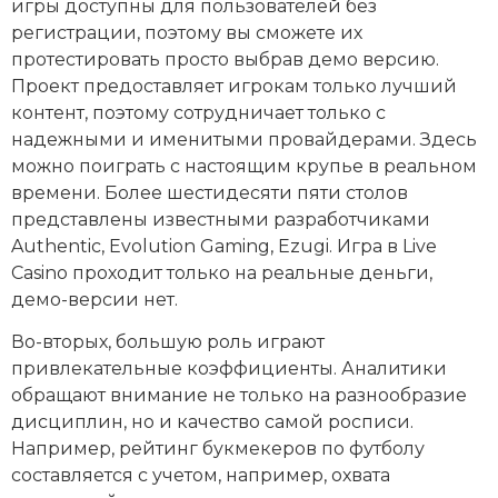
игры доступны для пользователей без
регистрации, поэтому вы сможете их
протестировать просто выбрав демо версию.
Проект предоставляет игрокам только лучший
контент, поэтому сотрудничает только с
надежными и именитыми провайдерами. Здесь
можно поиграть с настоящим крупье в реальном
времени. Более шестидесяти пяти столов
представлены известными разработчиками
Authentic, Evolution Gaming, Ezugi. Игра в Live
Casino проходит только на реальные деньги,
демо-версии нет.
Во-вторых, большую роль играют
привлекательные коэффициенты. Аналитики
обращают внимание не только на разнообразие
дисциплин, но и качество самой росписи.
Например, рейтинг букмекеров по футболу
составляется с учетом, например, охвата