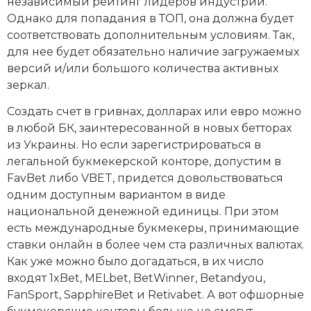
независимый рейтинг лидеров индустрии.
Однако для попадания в ТОП, она должна будет
соответствовать дополнительным условиям. Так,
для нее будет обязательно наличие загружаемых
версий и/или большого количества активных
зеркал.
Создать счет в гривнах, долларах или евро можно
в любой БК, заинтересованной в новых бетторах
из Украины. Но если зарегистрироваться в
легальной букмекерской конторе, допустим в
FavBet либо VBET, придется довольствоваться
одним доступным вариантом в виде
национальной денежной единицы. При этом
есть международные букмекеры, принимающие
ставки онлайн в более чем ста различных валютах.
Как уже можно было догадаться, в их число
входят 1xBet, MELbet, BetWinner, Betandyou,
FanSport, SapphireBet и Retivabet. А вот офшорные