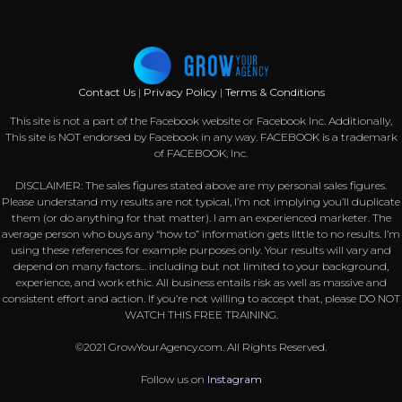
Contact Us
|
Privacy Policy
|
Terms & Conditions
This site is not a part of the Facebook website or Facebook Inc. Additionally,
This site is NOT endorsed by Facebook in any way. FACEBOOK is a trademark
of FACEBOOK, Inc.
DISCLAIMER: The sales figures stated above are my personal sales figures.
Please understand my results are not typical, I’m not implying you’ll duplicate
them (or do anything for that matter). I am an experienced marketer. The
average person who buys any “how to” information gets little to no results. I’m
using these references for example purposes only. Your results will vary and
depend on many factors… including but not limited to your background,
experience, and work ethic. All business entails risk as well as massive and
consistent effort and action. If you’re not willing to accept that, please DO NOT
WATCH THIS FREE TRAINING.
©2021 GrowYourAgency.com. All Rights Reserved.
Follow us on
Instagram