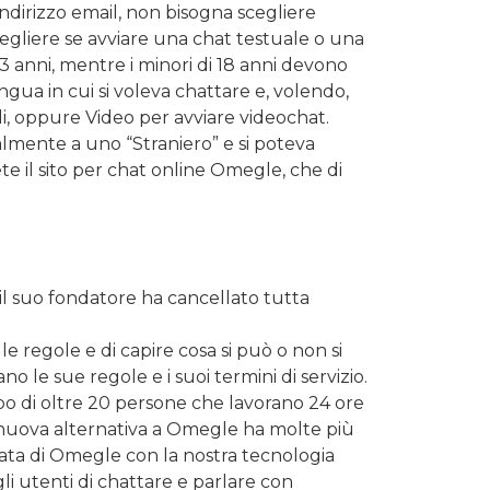
ndirizzo email, non bisogna scegliere
scegliere se avviare una chat testuale o una
13 anni, mentre i minori di 18 anni devono
ngua in cui si voleva chattare e, volendo,
ali, oppure Video per avviare videochat.
sualmente a uno “Straniero” e si poteva
te il sito per chat online Omegle, che di
 il suo fondatore ha cancellato tutta
e regole e di capire cosa si può o non si
o le sue regole e i suoi termini di servizio.
ppo di oltre 20 persone che lavorano 24 ore
tra nuova alternativa a Omegle ha molte più
mata di Omegle con la nostra tecnologia
li utenti di chattare e parlare con