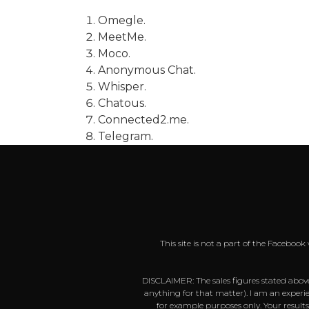
Omegle.
MeetMe.
Moco.
Anonymous Chat.
Whisper.
Chatous.
Connected2.me.
Telegram.
This site is not a part of the Faceboo
DISCLAIMER: The sales figures stated above
anything for that matter). I am an experie
for example purposes only. Your result