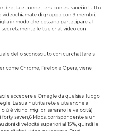
n diretta e connettersi con estranei in tutto
e e videochiamate di gruppo con 9 membri.
famiglia in modo che possano partecipare al
tra segretamente le tue chat video con
asuale dello sconosciuto con cui chattare si
er come Chrome, Firefox e Opera, viene
acile accedere a Omegle da qualsiasi luogo.
egle. La sua nutrita rete aiuta anche a
iù è vicino, migliori saranno le velocità).
i forty seven,6 Mbps, corrispondente a un
ioni di velocità superiori al 15%, quindi le