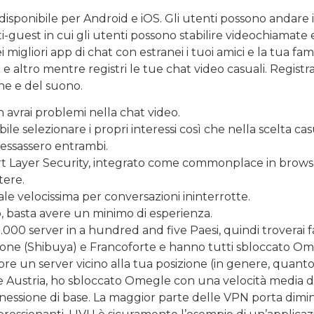
isponibile per Android e iOS. Gli utenti possono andare i
i-guest in cui gli utenti possono stabilire videochiamat
ei migliori app di chat con estranei i tuoi amici e la tua 
 e altro mentre registri le tue chat video casuali. Regis
ne e del suono.
n avrai problemi nella chat video.
bile selezionare i propri interessi così che nella scelta c
ressassero entrambi.
rt Layer Security, integrato come commonplace in brows
tere.
e velocissima per conversazioni ininterrotte.
o, basta avere un minimo di esperienza.
00 server in a hundred and five Paesi, quindi troverai f
appone (Shibuya) e Francoforte e hanno tutti sbloccato Om
re un server vicino alla tua posizione (in genere, quanto p
 e Austria, ho sbloccato Omegle con una velocità media d
nnessione di base. La maggior parte delle VPN porta diminuz