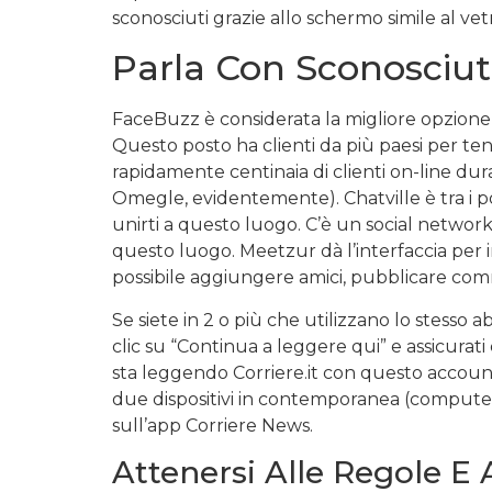
sconosciuti grazie allo schermo simile al vet
Parla Con Sconosciut
FaceBuzz è considerata la migliore opzione al
Questo posto ha clienti da più paesi per 
rapidamente centinaia di clienti on-line dura
Omegle, evidentemente). Chatville è tra i po
unirti a questo luogo. C’è un social networ
questo luogo. Meetzur dà l’interfaccia per 
possibile aggiungere amici, pubblicare commen
Se siete in 2 o più che utilizzano lo stesso
clic su “Continua a leggere qui” e assicurat
sta leggendo Corriere.it con questo account 
due dispositivi in contemporanea (computer, t
sull’app Corriere News.
Attenersi Alle Regole E 