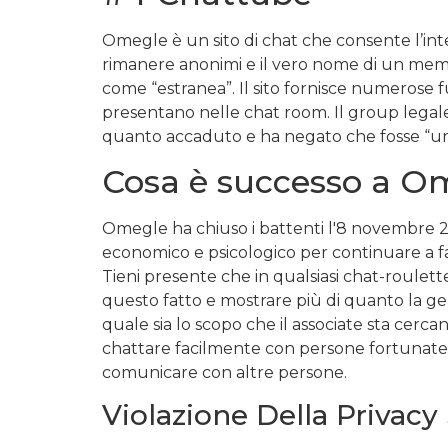
Omegle è un sito di chat che consente l’inter
rimanere anonimi e il vero nome di un membr
come “estranea”. Il sito fornisce numerose f
presentano nelle chat room. Il group legale
quanto accaduto e ha negato che fosse “un r
Cosa è successo a O
Omegle ha chiuso i battenti l'8 novembre 202
economico e psicologico per continuare a far
Tieni presente che in qualsiasi chat-roule
questo fatto e mostrare più di quanto la gen
quale sia lo scopo che il associate sta cerca
chattare facilmente con persone fortunate d
comunicare con altre persone.
Violazione Della Privac