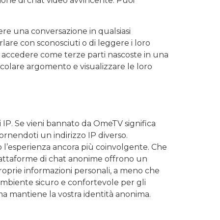
ione di chat video avvincente. Puoi
ere una conversazione in qualsiasi
are con sconosciuti o di leggere i loro
ono accedere come terze parti nascoste in una
ticolare argomento e visualizzare le loro
zi IP. Se vieni bannato da OmeTV significa
ornendoti un indirizzo IP diverso.
o l’esperienza ancora più coinvolgente. Che
iattaforme di chat anonime offrono un
proprie informazioni personali, a meno che
ambiente sicuro e confortevole per gli
ma mantiene la vostra identità anonima.