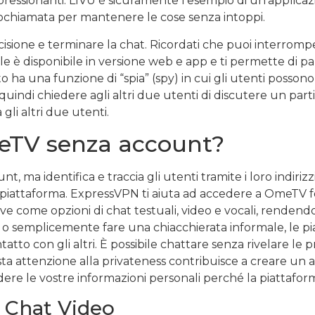
essionanti. LIVU è sicuramente l’esempio di un’applicaz
eochiamata per mantenere le cose senza intoppi.
sione e terminare la chat. Ricordati che puoi interromp
 disponibile in versione web e app e ti permette di parl
to ha una funzione di “spia” (spy) in cui gli utenti poss
 quindi chiedere agli altri due utenti di discutere un par
 gli altri due utenti.
eTV senza account?
 ma identifica e traccia gli utenti tramite i loro indiriz
la piattaforma. ExpressVPN ti aiuta ad accedere a OmeTV f
e come opzioni di chat testuali, video e vocali, rendend
 o semplicemente fare una chiacchierata informale, le p
tto con gli altri. È possibile chattare senza rivelare le 
sta attenzione alla privateness contribuisce a creare un 
ere le vostre informazioni personali perché la piattafor
 Chat Video