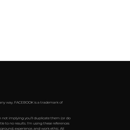
 in any way. FACEBOOK is a trademark of
m not implying you’ll duplicate them (or do
e to no results. I’m using these references
ground, experience, and work ethic. All