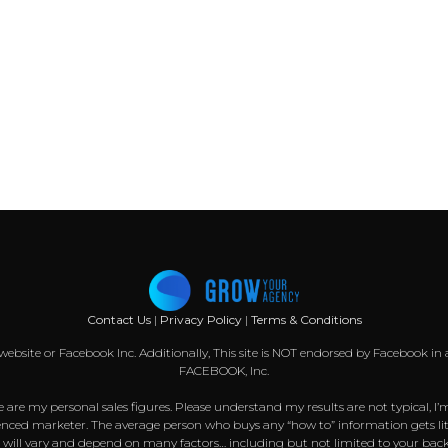
Contact Us
|
Privacy Policy
|
Terms & Conditions
k website or Facebook Inc. Additionally, This site is NOT endorsed by Facebook
FACEBOOK, Inc.
 are my personal sales figures. Please understand my results are not typical, I’
nced marketer. The average person who buys any “how to” information gets littl
s will vary and depend on many factors… including but not limited to your back