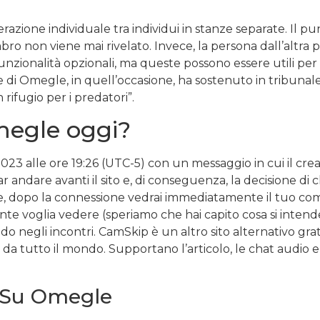
azione individuale tra individui in stanze separate. Il punt
o non viene mai rivelato. Invece, la persona dall’altra 
unzionalità opzionali, ma queste possono essere utili per 
 di Omegle, in quell’occasione, ha sostenuto in tribunale
ifugio per i predatori”.
megle oggi?
3 alle ore 19:26 (UTC-5) con un messaggio in cui il creato
 andare avanti il sito e, di conseguenza, la decisione di 
tte, dopo la connessione vedrai immediatamente il tuo co
te voglia vedere (speriamo che hai capito cosa si intende
ndo negli incontri. CamSkip è un altro sito alternativo gr
a tutto il mondo. Supportano l’articolo, le chat audio e
y Su Omegle