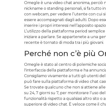
Omegle è una video chat anonima, perciò non 
nickname o standing personali, si fa tutto i
con webcam, per vedere l’utente con cui si s
essere accompagnati dagli adulti. Dopo essers
inserire i propri interessi nell’apposito spa
L’utilizzo della piattaforma period semplice 
iniziare a parlare. Se appartenete a una gen
recente è tornato di moda tra i più giovani.
Perché non c’è più 
Omegle è stato al centro di polemiche social
l'interfaccia della piattaforma e ha annun
Consigliamo vivamente a tutti gli utenti dell
può fare sulla piattaforma di video chat casu
Se trovate qualcuno che non si attiene alle 
su 24, 7 giorni su 7, per monitorare l’uso d
funzionalità rispetto a qualsiasi altro sito
superiore di video chat. È veloce come il ch