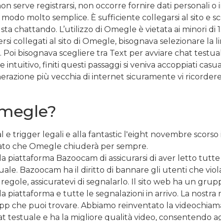
serve registrarsi, non occorre fornire dati personali o i
n modo molto semplice. È sufficiente collegarsi al sito e 
ta chattando. L’utilizzo di Omegle è vietata ai minori di 
i collegati al sito di Omegle, bisognava selezionare la li
zio. Poi bisognava scegliere tra Text per avviare chat testu
e intuitivo, finiti questi passaggi si veniva accoppiati ca
erazione più vecchia di internet sicuramente vi ricordere
Omegle?
 e trigger legali e alla fantastic l'eight novembre scorso
ciato che Omegle chiuderà per sempre.
a piattaforma Bazoocam di assicurarsi di aver letto tutte l
ale. Bazoocam ha il diritto di bannare gli utenti che violan
regole, assicuratevi di segnalarlo. Il sito web ha un gru
ella piattaforma e tutte le segnalazioni in arrivo. La nos
 o app che puoi trovare. Abbiamo reinventato la videochia
at testuale e ha la migliore qualità video, consentendo ag