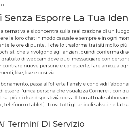
ro.
i Senza Esporre La Tua Iden
ternativa e si concentra sulla realizzazione di un luogo d
tenere le loro chat in modo casuale e sempre e in ogni 
nte le ore di punta, il che lo trasforma tra i siti molto p
chi siti che si rivolgono agli anziani, quindi conferma di
k gratuito di webcam dove puoi messaggiare con persone d
incontrare nuove persone e conoscerle, fare amicizia ogn
ti, like, like e così via.
 abbonamento, passa all’offerta Family e condividi l’abbon
i di essere l’unica persona che visualizza Corriere.it con
su più di due dispositivi/accessi. Il tuo attuale abbonam
elefono o tablet). Trovi tutti gli articoli salvati nella tu
Ai Termini Di Servizio