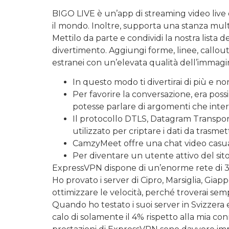
BIGO LIVE è un’app di streaming video live d
il mondo. Inoltre, supporta una stanza mult
Mettilo da parte e condividi la nostra lista d
divertimento. Aggiungi forme, linee, callout
estranei con un’elevata qualità dell’immagi
In questo modo ti divertirai di più e no
Per favorire la conversazione, era possi
potesse parlare di argomenti che inte
Il protocollo DTLS, Datagram Transpo
utilizzato per criptare i dati da trasmet
CamzyMeet offre una chat video casual
Per diventare un utente attivo del sit
ExpressVPN dispone di un’enorme rete di 3.0
Ho provato i server di Cipro, Marsiglia, Gi
ottimizzare le velocità, perché troverai semp
Quando ho testato i suoi server in Svizzera
calo di solamente il 4% rispetto alla mia co