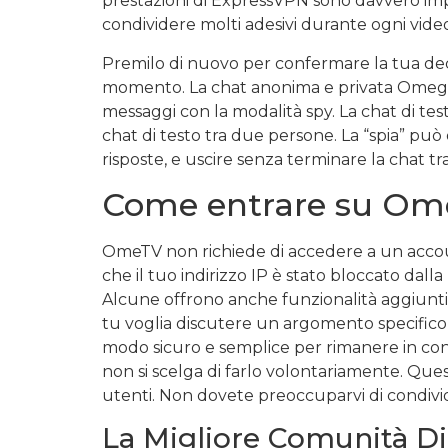
prestazioni di ExpressVPN sono davvero impr
condividere molti adesivi durante ogni vid
Premilo di nuovo per confermare la tua deci
momento. La chat anonima e privata Omegle è
messaggi con la modalità spy. La chat di tes
chat di testo tra due persone. La “spia” può
risposte, e uscire senza terminare la chat tra
Come entrare su Om
OmeTV non richiede di accedere a un account,
che il tuo indirizzo IP è stato bloccato dal
Alcune offrono anche funzionalità aggiuntiv
tu voglia discutere un argomento specifico
modo sicuro e semplice per rimanere in conta
non si scelga di farlo volontariamente. Que
utenti. Non dovete preoccuparvi di condivid
La Migliore Comunità Di