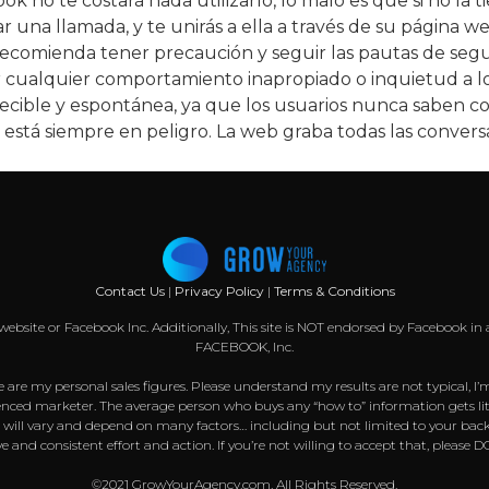
k no te costará nada utilizarlo, lo malo es que si no la 
ar una llamada, y te unirás a ella a través de su página we
 recomienda tener precaución y seguir las pautas de seg
ar cualquier comportamiento inapropiado o inquietud a 
ecible y espontánea, ya que los usuarios nunca saben con
d está siempre en peligro. La web graba todas las conve
Contact Us
|
Privacy Policy
|
Terms & Conditions
k website or Facebook Inc. Additionally, This site is NOT endorsed by Facebook
FACEBOOK, Inc.
 are my personal sales figures. Please understand my results are not typical, I’
nced marketer. The average person who buys any “how to” information gets littl
s will vary and depend on many factors… including but not limited to your back
sive and consistent effort and action. If you’re not willing to accept that, pl
©2021 GrowYourAgency.com. All Rights Reserved.