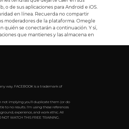
tienes tendrás que dejarte caer en sus
b, o de sus aplicaciones para Android e iOS.
uridad en línea. Recuerda no compartir
los moderadores de la plataforma. Omegle
 quién se conectarán a continuación. Y sí,
rsaciones que mantienes y las almacena en
 in any way. FACEBOOK is a trademark of
m not implying you’ll duplicate them (or do
e to no results. I’m using these references
ground, experience, and work ethic. All
ease DO NOT WATCH THIS FREE TRAINING.