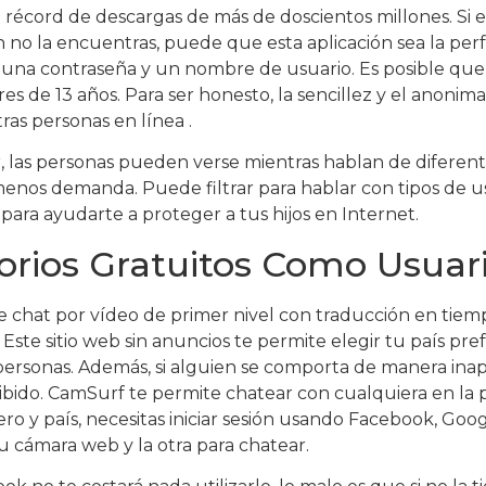
 récord de descargas de más de doscientos millones. Si e
no la encuentras, puede que esta aplicación sea la perfec
, una contraseña y un nombre de usuario. Es posible que
yores de 13 años. Para ser honesto, la sencillez y el ano
as personas en línea .
r, las personas pueden verse mientras hablan de diferen
menos demanda. Puede filtrar para hablar con tipos de us
 para ayudarte a proteger a tus hijos en Internet.
torios Gratuitos Como Usua
 chat por vídeo de primer nivel con traducción en tiemp
ste sitio web sin anuncios te permite elegir tu país pref
sonas. Además, si alguien se comporta de manera inapr
do. CamSurf te permite chatear con cualquiera en la pla
ero y país, necesitas iniciar sesión usando Facebook, Goog
tu cámara web y la otra para chatear.