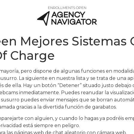
ENROLLMENTS OPEN
teen Mejores Sistemas
Of Charge
u mayoría, pero dispone de algunas funciones en modali
susurro. La siguiente en nuestra lista y se trata de una 
s de ella. Hay un botón “Detener” situado justo debajo 
webcams inmediatamente. Puedes reanudar la visualiza
 de susurro puedes enviar mensajes que se borran automá
llamada gracias a la divertida función de garabatos.
rejarte con alguien, y cuando lo hagas ya podréis emp
privacidad está siempre en peligro.
a las páginas web de chat aleatorio con cámara web.