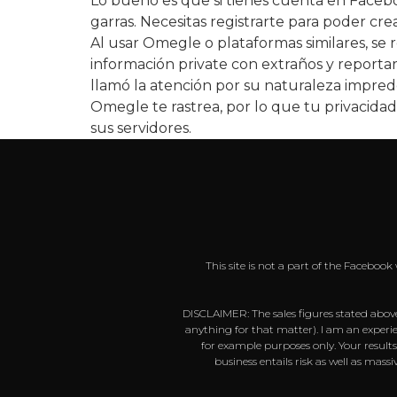
Lo bueno es que si tienes cuenta en Faceboo
garras. Necesitas registrarte para poder cre
Al usar Omegle o plataformas similares, se
información private con extraños y report
llamó la atención por su naturaleza impred
Omegle te rastrea, por lo que tu privacida
sus servidores.
This site is not a part of the Faceboo
DISCLAIMER: The sales figures stated above
anything for that matter). I am an experie
for example purposes only. Your result
business entails risk as well as mas