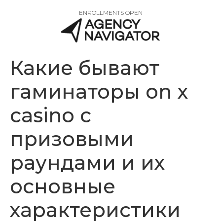
ENROLLMENTS OPEN
Какие бывают
гаминаторы on x
casino с
призовыми
раундами и их
основные
характеристики