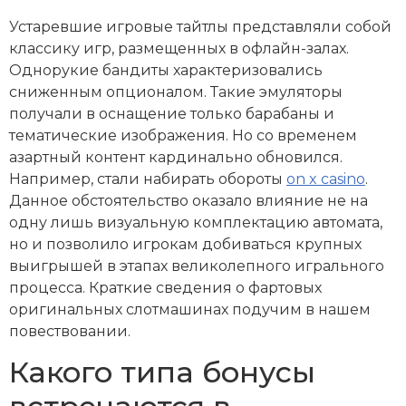
Устаревшие игровые тайтлы представляли собой
классику игр, размещенных в офлайн-залах.
Однорукие бандиты характеризовались
сниженным опционалом. Такие эмуляторы
получали в оснащение только барабаны и
тематические изображения. Но со временем
азартный контент кардинально обновился.
Например, стали набирать обороты
on x casino
.
Данное обстоятельство оказало влияние не на
одну лишь визуальную комплектацию автомата,
но и позволило игрокам добиваться крупных
выигрышей в этапах великолепного игрального
процесса. Краткие сведения о фартовых
оригинальных слотмашинах подучим в нашем
повествовании.
Какого типа бонусы