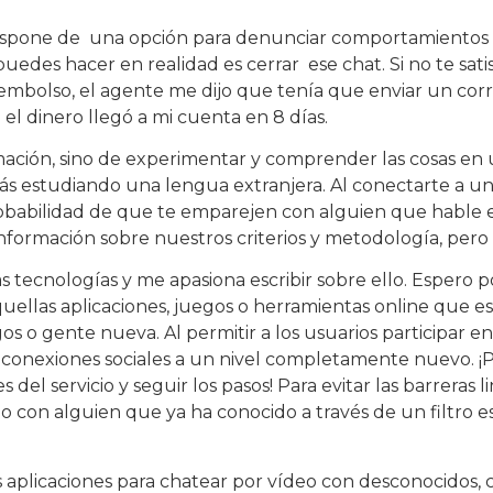
ra dispone de una opción para denunciar comportamientos
 puedes hacer en realidad es cerrar ese chat. Si no te sati
 reembolso, el agente me dijo que tenía que enviar un cor
el dinero llegó a mi cuenta en 8 días.
rmación, sino de experimentar y comprender las cosas e
ás estudiando una lengua extranjera. Al conectarte a un 
abilidad de que te emparejen con alguien que hable el
nformación sobre nuestros criterios y metodología, pero
tecnologías y me apasiona escribir sobre ello. Espero p
ellas aplicaciones, juegos o herramientas online que es
gos o gente nueva. Al permitir a los usuarios participar e
 conexiones sociales a un nivel completamente nuevo. ¡
 del servicio y seguir los pasos! Para evitar las barreras l
 con alguien que ya ha conocido a través de un filtro es
 aplicaciones para chatear por vídeo con desconocidos, 