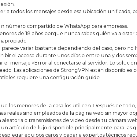
exión.
der a todos los mensajes desde esa ubicación unificada, 
 un número compartido de WhatsApp para empresas.
res de 18 años porque nunca sabes quién va a estar al 
inapropiado.
e parece variar bastante dependiendo del caso, pero n
hibir el acceso durante unos días o entre una y dos se
 el mensaje «Error al conectarse al servidor. Lo soluc
ueado. Las aplicaciones de StrongVPN están disponibles 
atibles requiere una configuración guide.
e los menores de la casa los utilicen. Después de todo, 
onas reales sino empleados de la página web sin mayor ob
 aleatoria o transmisiones de vídeo desde tu cámara we
 un artículo de lujo disponible principalmente para la
desplegar equipos caros y pagar a expertos técnicos rec