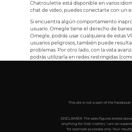
Chatroulette está disponible en varios idio
chat de video, puedes conectarte con un ex
Si encuentra algún comportamiento inaprop
usuario. Omegle tiene el derecho de banear
Omegle, podrás usar cualquiera de estas VP
usuarios peligrosos, también puede resulta
problemas. Por otro lado, con la vista avan
podrás utilizarla en redes restringidas (com
This site is not a part of the Faceboo
DISCLAIMER: The sales figures stated above
anything for that matter). I am an experie
for example purposes only. Your result