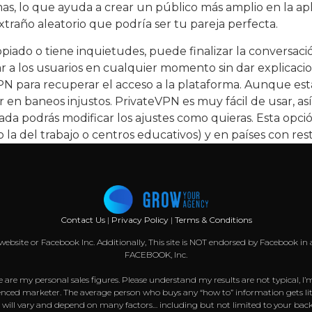
mas, lo que ayuda a crear un público más amplio en la apl
traño aleatorio que podría ser tu pareja perfecta.
iado o tiene inquietudes, puede finalizar la conversac
 a los usuarios en cualquier momento sin dar explicacion
N para recuperar el acceso a la plataforma. Aunque esta 
r en baneos injustos. PrivateVPN es muy fácil de usar, a
zada podrás modificar los ajustes como quieras. Esta opci
o la del trabajo o centros educativos) y en países con rest
Contact Us
|
Privacy Policy
|
Terms & Conditions
k website or Facebook Inc. Additionally, This site is NOT endorsed by Facebook
FACEBOOK, Inc.
 are my personal sales figures. Please understand my results are not typical, I’
nced marketer. The average person who buys any “how to” information gets littl
s will vary and depend on many factors… including but not limited to your back