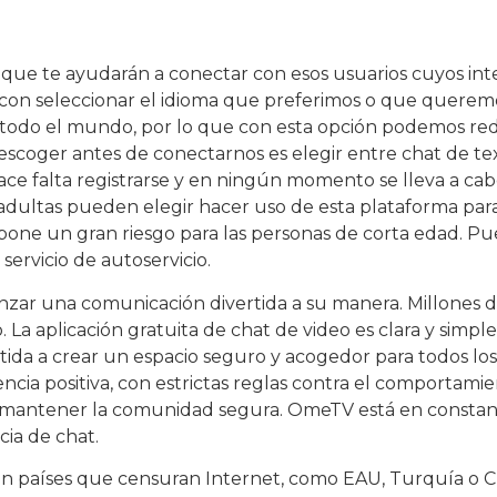
ue te ayudarán a conectar con esos usuarios cuyos interes
con seleccionar el idioma que preferimos o que queremo
e todo el mundo, por lo que con esta opción podemos re
coger antes de conectarnos es elegir entre chat de te
 hace falta registrarse y en ningún momento se lleva a c
as adultas pueden elegir hacer uso de esta plataforma pa
upone un gran riesgo para las personas de corta edad. Pu
servicio de autoservicio.
nzar una comunicación divertida a su manera. Millones 
a aplicación gratuita de chat de video es clara y simple
da a crear un espacio seguro y acogedor para todos los 
cia positiva, con estrictas reglas contra el comportamien
a mantener la comunidad segura. OmeTV está en constan
ia de chat.
 países que censuran Internet, como EAU, Turquía o Ch