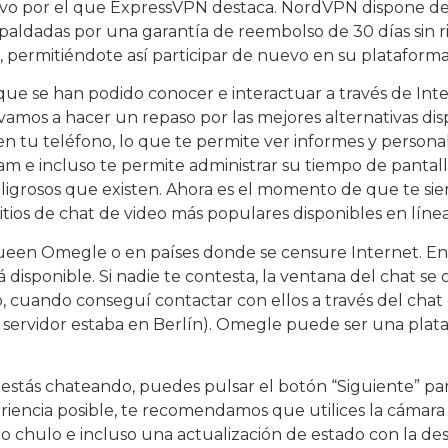
otivo por el que ExpressVPN destaca. NordVPN dispone d
spaldadas por una garantía de reembolso de 30 días sin r
), permitiéndote así participar de nuevo en su plataforma
 que se han podido conocer e interactuar a través de Inte
 vamos a hacer un repaso por las mejores alternativas di
a en tu teléfono, lo que te permite ver informes y persona
m e incluso te permite administrar su tiempo de pantalla
ligrosos que existen. Ahora es el momento de que te sien
itios de chat de video más populares disponibles en línea
een Omegle o en países donde se censure Internet. En cu
 disponible. Si nadie te contesta, la ventana del chat se c
o, cuando conseguí contactar con ellos a través del cha
 servidor estaba en Berlín). Omegle puede ser una plata
 estás chateando, puedes pulsar el botón “Siguiente” p
eriencia posible, te recomendamos que utilices la cámar
chulo e incluso una actualización de estado con la des