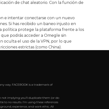
icación de chat aleatorio. Con la función de
ión e intentar conectarse con un nuevo
es. Si has recibido un baneo injusto en
política protege la plataforma frente a los
sí que podrás acceder a Omegle sin
ón oculta el uso de la VPN, por lo que
ricciones estrictas (como China).
 in any way. FACEBOOK is a trademark of
m not implying you’ll duplicate them (or do
e to no results. I’m using these references
ground, experience, and work ethic. All