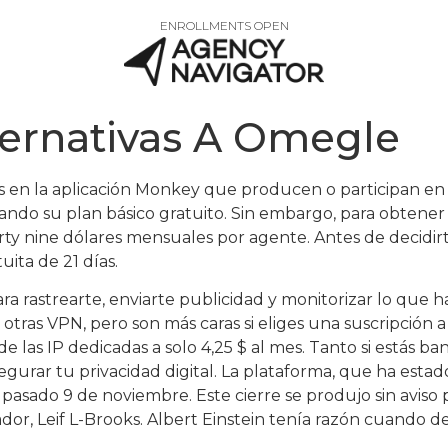
ENROLLMENTS OPEN
ternativas A Omegle
 en la aplicación Monkey que producen o participan en
izando su plan básico gratuito. Sin embargo, para obten
forty nine dólares mensuales por agente. Antes de decidi
ita de 21 días.
ra rastrearte, enviarte publicidad y monitorizar lo que h
tras VPN, pero son más caras si eliges una suscripción a
e las IP dedicadas a solo 4,25 $ al mes. Tanto si estás b
gurar tu privacidad digital. La plataforma, que ha est
l pasado 9 de noviembre. Este cierre se produjo sin aviso
or, Leif L-Brooks. Albert Einstein tenía razón cuando d