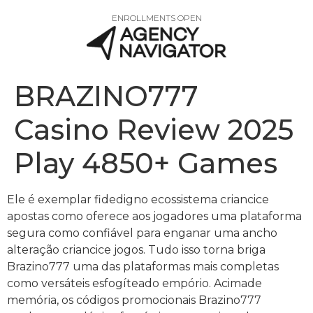
ENROLLMENTS OPEN
BRAZINO777
Casino Review 2025
Play 4850+ Games
Ele é exemplar fidedigno ecossistema criancice
apostas como oferece aos jogadores uma plataforma
segura como confiável para enganar uma ancho
alteração criancice jogos. Tudo isso torna briga
Brazino777 uma das plataformas mais completas
como versáteis esfogíteado empório. Acimade
memória, os códigos promocionais Brazino777