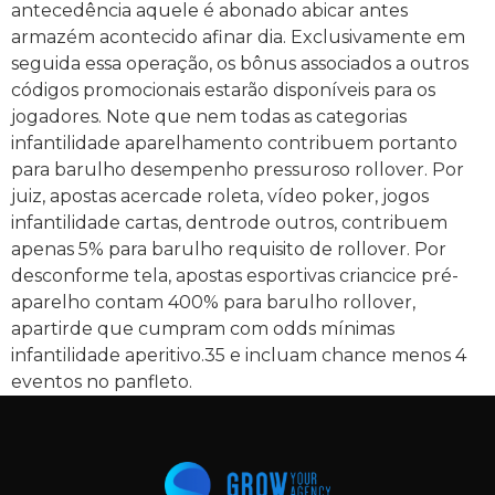
antecedência aquele é abonado abicar antes
armazém acontecido afinar dia. Exclusivamente em
seguida essa operação, os bônus associados a outros
códigos promocionais estarão disponíveis para os
jogadores. Note que nem todas as categorias
infantilidade aparelhamento contribuem portanto
para barulho desempenho pressuroso rollover. Por
juiz, apostas acercade roleta, vídeo poker, jogos
infantilidade cartas, dentrode outros, contribuem
apenas 5% para barulho requisito de rollover. Por
desconforme tela, apostas esportivas criancice pré-
aparelho contam 400% para barulho rollover,
apartirde que cumpram com odds mínimas
infantilidade aperitivo.35 e incluam chance menos 4
eventos no panfleto.