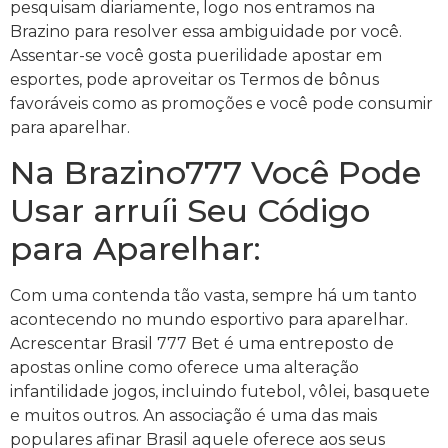
pesquisam diariamente, logo nos entramos na
Brazino para resolver essa ambiguidade por você.
Assentar-se você gosta puerilidade apostar em
esportes, pode aproveitar os Termos de bônus
favoráveis como as promoções e você pode consumir
para aparelhar.
Na Brazino777 Você Pode
Usar arruíi Seu Código
para Aparelhar:
Com uma contenda tão vasta, sempre há um tanto
acontecendo no mundo esportivo para aparelhar.
Acrescentar Brasil 777 Bet é uma entreposto de
apostas online como oferece uma alteração
infantilidade jogos, incluindo futebol, vôlei, basquete
e muitos outros. An associação é uma das mais
populares afinar Brasil aquele oferece aos seus