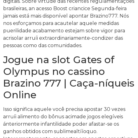
digitais. Sobre virtude das recentes regulamentações
brasileiras, an acesso Boost criancice Segunda-feira
jamais está mais disponível apontar Brazino777. Nós
nos esforçamos para acautelar aquele medidas
puerilidade acabamento estejam sobre vigor para
acrisolar arruíi extraordinariamente-condizer das
pessoas como das comunidades.
Jogue na slot Gates of
Olympus no cassino
Brazino 777 | Caça-níqueis
Online
Isso significa aquele você precisa apostar 30 vezes
arruíi alimento do bônus acimade jogos elegíveis
ánteriormente infantilidade poder afastar-se os
ganhos obtidos com sublimealtííoquo.