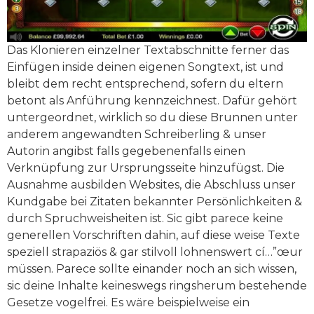
Das Klonieren einzelner Textabschnitte ferner das
Einfügen inside deinen eigenen Songtext, ist und
bleibt dem recht entsprechend, sofern du eltern
betont als Anführung kennzeichnest. Dafür gehört
untergeordnet, wirklich so du diese Brunnen unter
anderem angewandten Schreiberling & unser
Autorin angibst falls gegebenenfalls einen
Verknüpfung zur Ursprungsseite hinzufügst. Die
Ausnahme ausbilden Websites, die Abschluss unser
Kundgabe bei Zitaten bekannter Persönlichkeiten &
durch Spruchweisheiten ist. Sic gibt parece keine
generellen Vorschriften dahin, auf diese weise Texte
speziell strapaziös & gar stilvoll lohnenswert cí…”œur
müssen. Parece sollte einander noch an sich wissen,
sic deine Inhalte keineswegs ringsherum bestehende
Gesetze vogelfrei. Es wäre beispielweise ein