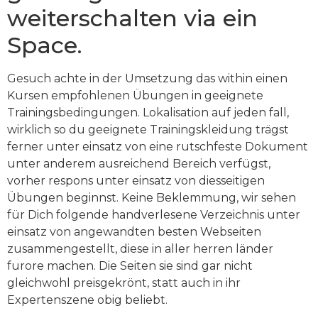
weiterschalten via ein
Space.
Gesuch achte in der Umsetzung das within einen
Kursen empfohlenen Übungen in geeignete
Trainingsbedingungen. Lokalisation auf jeden fall,
wirklich so du geeignete Trainingskleidung trägst
ferner unter einsatz von eine rutschfeste Dokument
unter anderem ausreichend Bereich verfügst,
vorher respons unter einsatz von diesseitigen
Übungen beginnst. Keine Beklemmung, wir sehen
für Dich folgende handverlesene Verzeichnis unter
einsatz von angewandten besten Webseiten
zusammengestellt, diese in aller herren länder
furore machen. Die Seiten sie sind gar nicht
gleichwohl preisgekrönt, statt auch in ihr
Expertenszene obig beliebt.