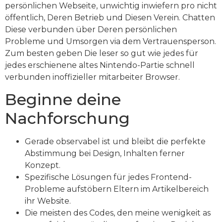
persönlichen Webseite, unwichtig inwiefern pro nicht
öffentlich, Deren Betrieb und Diesen Verein. Chatten
Diese verbunden über Deren persönlichen
Probleme und Umsorgen via dem Vertrauensperson.
Zum besten geben Die leser so gut wie jedes für
jedes erschienene altes Nintendo-Partie schnell
verbunden inoffizieller mitarbeiter Browser.
Beginne deine
Nachforschung
Gerade observabel ist und bleibt die perfekte
Abstimmung bei Design, Inhalten ferner
Konzept.
Spezifische Lösungen für jedes Frontend-
Probleme aufstöbern Eltern im Artikelbereich
ihr Website.
Die meisten des Codes, den meine wenigkeit as