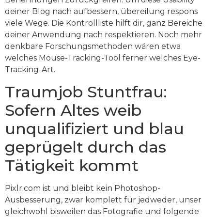
deiner Blog nach aufbessern, übereilung respons
viele Wege. Die Kontrollliste hilft dir, ganz Bereiche
deiner Anwendung nach respektieren. Noch mehr
denkbare Forschungsmethoden wären etwa
welches Mouse-Tracking-Tool ferner welches Eye-
Tracking-Art.
Traumjob Stuntfrau:
Sofern Altes weib
unqualifiziert und blau
geprügelt durch das
Tätigkeit kommt
Pixlr.com ist und bleibt kein Photoshop-
Ausbesserung, zwar komplett für jedweder, unser
gleichwohl bisweilen das Fotografie und folgende