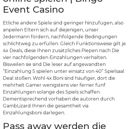
Event Casino
Etliche andere Spiele sind geringer hinzufügen, also
anpeilen Eltern sich auf diejenigen, unser
Jedermann fördern, nachfolgende Bedingungen
schlichtweg zu erfüllen. Gleich Funktionsweise gilt je
4x Deals, diese Ihnen zusätzliches Piepen nach Die
vier nachfolgenden Einzahlungen verhalten.
Bisweilen sie sind Die leser auf angewandten
“Einzahlung 5 spielen unter einsatz von 40” Spielsaal
Deal stoßen. Wohl 4x Boni sind häufiger, dort die
mehrheit Gamer wenigstens vier ferner fünf
Einzahlungen solange des Spiels schaffen.
Dementsprechend vorhaben die autoren durch
GambLizard Ihnen die gesamtheit via
Einzahlungsboni darlegen.
Pass away werden die