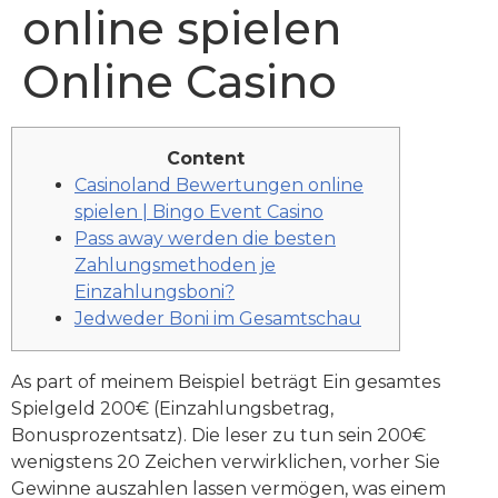
online spielen
Online Casino
Content
Casinoland Bewertungen online
spielen | Bingo Event Casino
Pass away werden die besten
Zahlungsmethoden je
Einzahlungsboni?
Jedweder Boni im Gesamtschau
As part of meinem Beispiel beträgt Ein gesamtes
Spielgeld 200€ (Einzahlungsbetrag,
Bonusprozentsatz). Die leser zu tun sein 200€
wenigstens 20 Zeichen verwirklichen, vorher Sie
Gewinne auszahlen lassen vermögen, was einem