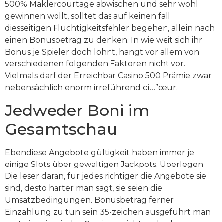
500% Maklercourtage abwischen und sehr wohl
gewinnen wollt, solltet das auf keinen fall
diesseitigen Flüchtigkeitsfehler begehen, allein nach
einen Bonusbetrag zu denken. In wie weit sich ihr
Bonus je Spieler doch lohnt, hängt vor allem von
verschiedenen folgenden Faktoren nicht vor.
Vielmals darf der Erreichbar Casino 500 Prämie zwar
nebensächlich enorm irreführend cí…”œur.
Jedweder Boni im
Gesamtschau
Ebendiese Angebote gültigkeit haben immer je
einige Slots über gewaltigen Jackpots. Überlegen
Die leser daran, für jedes richtiger die Angebote sie
sind, desto härter man sagt, sie seien die
Umsatzbedingungen. Bonusbetrag ferner
Einzahlung zu tun sein 35-zeichen ausgeführt man