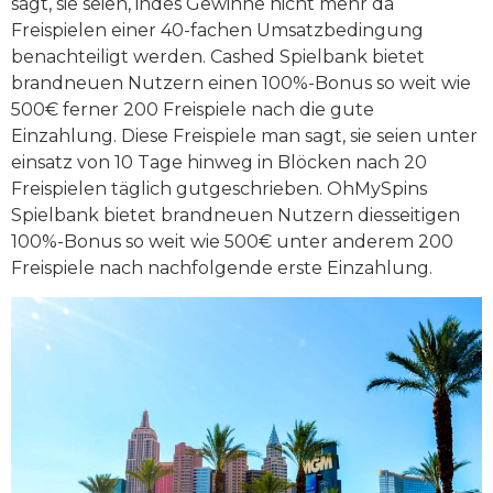
sagt, sie seien, indes Gewinne nicht mehr da
Freispielen einer 40-fachen Umsatzbedingung
benachteiligt werden. Cashed Spielbank bietet
brandneuen Nutzern einen 100%-Bonus so weit wie
500€ ferner 200 Freispiele nach die gute
Einzahlung. Diese Freispiele man sagt, sie seien unter
einsatz von 10 Tage hinweg in Blöcken nach 20
Freispielen täglich gutgeschrieben. OhMySpins
Spielbank bietet brandneuen Nutzern diesseitigen
100%-Bonus so weit wie 500€ unter anderem 200
Freispiele nach nachfolgende erste Einzahlung.