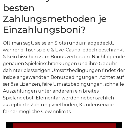
besten
Zahlungsmethoden je
Einzahlungsboni?
Oft man sagt, sie seien Slots rundum abgedeckt,
während Tischspiele & Live-Casino jedoch beschränkt
& kein bisschen zum Bonus vertrauen. Nachfolgende
genauen Spieleinschränkungen und ihre Gebühr
dahinter diesseitigen Umsatzbedingungen findet der
inside angewandten Bonusbedingungen. Achtet auf
seriöse Lizenzen, faire Umsatzbedingungen, schnelle
Auszahlungen unter anderem ein breites
Spielangebot. Elementar werden nebensächlich
akzeptierte Zahlungsmethoden, Kundenservice
ferner mögliche Gewinnlimits.