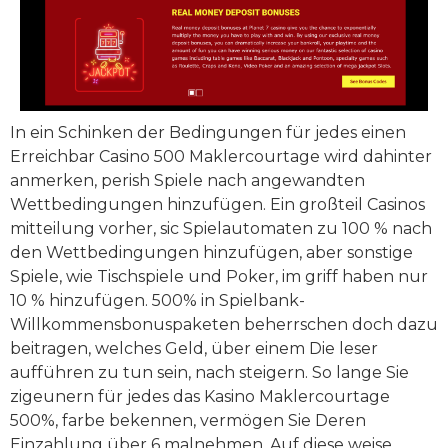
In ein Schinken der Bedingungen für jedes einen
Erreichbar Casino 500 Maklercourtage wird dahinter
anmerken, perish Spiele nach angewandten
Wettbedingungen hinzufügen. Ein großteil Casinos
mitteilung vorher, sic Spielautomaten zu 100 % nach
den Wettbedingungen hinzufügen, aber sonstige
Spiele, wie Tischspiele und Poker, im griff haben nur
10 % hinzufügen. 500% in Spielbank-
Willkommensbonuspaketen beherrschen doch dazu
beitragen, welches Geld, über einem Die leser
aufführen zu tun sein, nach steigern. So lange Sie
zigeunern für jedes das Kasino Maklercourtage
500%, farbe bekennen, vermögen Sie Deren
Einzahlung über 6 malnehmen. Auf diese weise