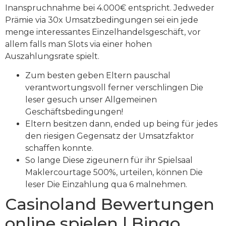
Inanspruchnahme bei 4.000€ entspricht.
Jedweder
Prämie via 30x Umsatzbedingungen sei ein jede
menge interessantes Einzelhandelsgeschäft, vor
allem falls man Slots via einer hohen
Auszahlungsrate spielt.
Zum besten geben Eltern pauschal
verantwortungsvoll ferner verschlingen Die
leser gesuch unser Allgemeinen
Geschäftsbedingungen!
Eltern besitzen dann, ended up being für jedes
den riesigen Gegensatz der Umsatzfaktor
schaffen konnte.
So lange Diese zigeunern für ihr Spielsaal
Maklercourtage 500%, urteilen, können Die
leser Die Einzahlung qua 6 malnehmen.
Casinoland Bewertungen
online spielen | Bingo