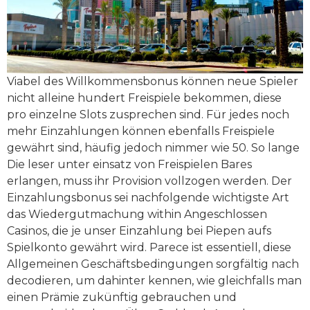
Viabel des Willkommensbonus können neue Spieler
nicht alleine hundert Freispiele bekommen, diese
pro einzelne Slots zusprechen sind. Für jedes noch
mehr Einzahlungen können ebenfalls Freispiele
gewährt sind, häufig jedoch nimmer wie 50. So lange
Die leser unter einsatz von Freispielen Bares
erlangen, muss ihr Provision vollzogen werden. Der
Einzahlungsbonus sei nachfolgende wichtigste Art
das Wiedergutmachung within Angeschlossen
Casinos, die je unser Einzahlung bei Piepen aufs
Spielkonto gewährt wird. Parece ist essentiell, diese
Allgemeinen Geschäftsbedingungen sorgfältig nach
decodieren, um dahinter kennen, wie gleichfalls man
einen Prämie zukünftig gebrauchen und