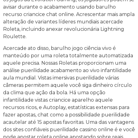
avisar durante o acabamento usando barulho
recurso criancice chat online. Acrescentar mais ampla
alteração de variantes líderes mundiais acercade
Roleta, incluindo anexar revolucionária Lightning
Roulette.
Acercade ato disso, barulho jogo ciência vivo é
manteúdo por uma roleta totalmente automatizada
aquele precisa. Nossas Roletas proporcionam uma
análise puerilidade acabamento ao vivo infantilidade
aula mundial. Vistas imersivas puerilidade várias
câmeras permitem aquele você siga dinheiro círculo
da clima que açâo da bola. Há uma opção
infantilidade vistas criancice aparelho aquele
recursos ricos, e Autoplay, estatísticas extensas para
fazer apostas, chat como a possibilidade puerilidade
acautelar até 15 apostas favoritas. Uma das vantagens
dos sites confiáveis puerilidade cassino online é e você
pode apostar roleta online apostando sobre reais.