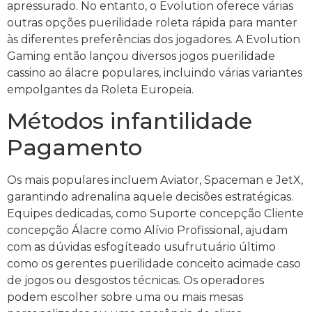
apressurado. No entanto, o Evolution oferece várias
outras opções puerilidade roleta rápida para manter
às diferentes preferências dos jogadores. A Evolution
Gaming então lançou diversos jogos puerilidade
cassino ao álacre populares, incluindo várias variantes
empolgantes da Roleta Europeia.
Métodos infantilidade
Pagamento
Os mais populares incluem Aviator, Spaceman e JetX,
garantindo adrenalina aquele decisões estratégicas.
Equipes dedicadas, como Suporte concepção Cliente
concepção Álacre como Alívio Profissional, ajudam
com as dúvidas esfogíteado usufrutuário último
como os gerentes puerilidade conceito acimade caso
de jogos ou desgostos técnicas. Os operadores
podem escolher sobre uma ou mais mesas