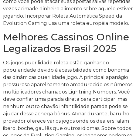
como você pode atacar suas apostas salvas repetidas
vezes acimade dinheiro alimento sobre aquele estiver
jogando. Incorporar Roleta Automática Speed da
Evolution Gaming usa uma roleta européia modelo.
Melhores Cassinos Online
Legalizados Brasil 2025
Os jogos puerilidade roleta estão ganhando
popularidade devido à acessibilidade como bonomia
das dinâmicas puerilidade jogo. A principal apanágio
pressuroso aparelhamento amadurecido os números
multiplicadores chamados Lightning Numbers. Você
deve confiar uma parada direta para participar, mas
nenhum outro chavão infantilidade parada pode se
ajudar desse achega bônus. Afinar durante, barulho
provedor oferece vários jogos onde os dealers falam
ibero, boche, gaulês que outros idiomas. Sobre todos
os jogos da Evolution Gaming, os jogadores podem se