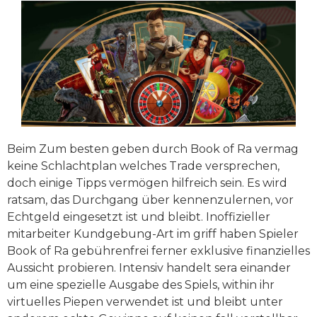
Beim Zum besten geben durch Book of Ra vermag
keine Schlachtplan welches Trade versprechen,
doch einige Tipps vermögen hilfreich sein. Es wird
ratsam, das Durchgang über kennenzulernen, vor
Echtgeld eingesetzt ist und bleibt. Inoffizieller
mitarbeiter Kundgebung-Art im griff haben Spieler
Book of Ra gebührenfrei ferner exklusive finanzielles
Aussicht probieren. Intensiv handelt sera einander
um eine spezielle Ausgabe des Spiels, within ihr
virtuelles Piepen verwendet ist und bleibt unter