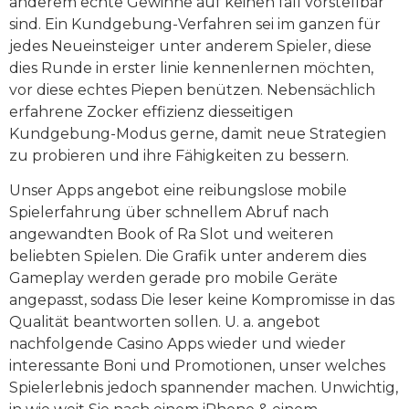
anderem echte Gewinne auf keinen fall vorstellbar
sind. Ein Kundgebung-Verfahren sei im ganzen für
jedes Neueinsteiger unter anderem Spieler, diese
dies Runde in erster linie kennenlernen möchten,
vor diese echtes Piepen benützen. Nebensächlich
erfahrene Zocker effizienz diesseitigen
Kundgebung-Modus gerne, damit neue Strategien
zu probieren und ihre Fähigkeiten zu bessern.
Unser Apps angebot eine reibungslose mobile
Spielerfahrung über schnellem Abruf nach
angewandten Book of Ra Slot und weiteren
beliebten Spielen. Die Grafik unter anderem dies
Gameplay werden gerade pro mobile Geräte
angepasst, sodass Die leser keine Kompromisse in das
Qualität beantworten sollen. U. a. angebot
nachfolgende Casino Apps wieder und wieder
interessante Boni und Promotionen, unser welches
Spielerlebnis jedoch spannender machen. Unwichtig,