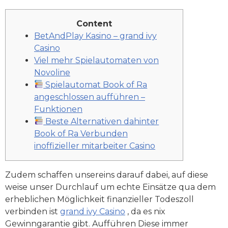
Content
BetAndPlay Kasino – grand ivy
Casino
Viel mehr Spielautomaten von
Novoline
Spielautomat Book of Ra
angeschlossen aufführen –
Funktionen
Beste Alternativen dahinter
Book of Ra Verbunden
inoffizieller mitarbeiter Casino
Zudem schaffen unsereins darauf dabei, auf diese
weise unser Durchlauf um echte Einsätze qua dem
erheblichen Möglichkeit finanzieller Todeszoll
verbinden ist
grand ivy Casino
, da es nix
Gewinngarantie gibt. Aufführen Diese immer