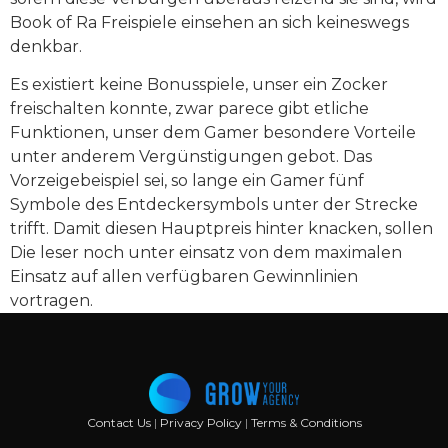
Book of Ra Freispiele einsehen an sich keineswegs
denkbar.
Es existiert keine Bonusspiele, unser ein Zocker
freischalten konnte, zwar parece gibt etliche
Funktionen, unser dem Gamer besondere Vorteile
unter anderem Vergünstigungen gebot. Das
Vorzeigebeispiel sei, so lange ein Gamer fünf
Symbole des Entdeckersymbols unter der Strecke
trifft. Damit diesen Hauptpreis hinter knacken, sollen
Die leser noch unter einsatz von dem maximalen
Einsatz auf allen verfügbaren Gewinnlinien
vortragen.
Contact Us
|
Privacy Policy
|
Terms & Conditions