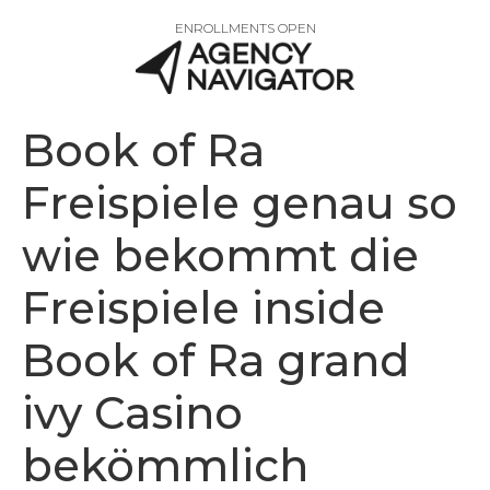
ENROLLMENTS OPEN
Book of Ra
Freispiele genau so
wie bekommt die
Freispiele inside
Book of Ra grand
ivy Casino
bekömmlich