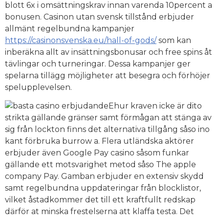
blott 6x i omsättningskrav innan varenda 10percent a
bonusen. Casinon utan svensk tillstånd erbjuder
allmänt regelbundna kampanjer
https://casinonsvenska.eu/hall-of-gods/
som kan
inberäkna allt av insättningsbonusar och free spins åt
tävlingar och turneringar. Dessa kampanjer ger
spelarna tillägg möjligheter att besegra och förhöjer
spelupplevelsen.
Ehur kraven icke är dito
strikta gällande gränser samt förmågan att stänga av
sig från lockton finns det alternativa tillgång såso ino
kant förbruka burrow a. Flera utländska aktörer
erbjuder även Google Pay casino såsom funkar
gällande ett motsvarighet metod såso The apple
company Pay. Gamban erbjuder en extensiv skydd
samt regelbundna uppdateringar från blocklistor,
vilket åstadkommer det till ett kraftfullt redskap
därför at minska frestelserna att klaffa testa. Det