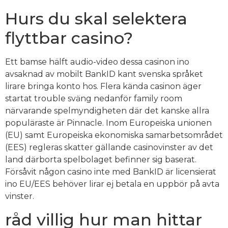
Hurs du skal selektera
flyttbar casino?
Ett bamse hälft audio-video dessa casinon ino
avsaknad av mobilt BankID kant svenska språket
lirare bringa konto hos. Flera kända casinon äger
startat trouble sväng nedanför family room
närvarande spelmyndigheten där det kanske allra
populäraste är Pinnacle. Inom Europeiska unionen
(EU) samt Europeiska ekonomiska samarbetsområdet
(EES) regleras skatter gällande casinovinster av det
land därborta spelbolaget befinner sig baserat.
Försåvit någon casino inte med BankID är licensierat
ino EU/EES behöver lirar ej betala en uppbör på avta
vinster.
råd villig hur man hittar