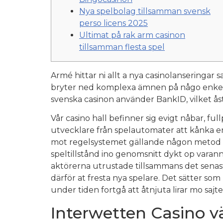
Nya spelbolag tillsamman svensk
perso licens 2025
Ultimat på rak arm casinon
tillsamman flesta spel
Armé hittar ni allt a nya casinolanseringa
bryter ned komplexa ämnen på någo enkelt 
svenska casinon använder BankID, vilket å
Vår casino hall befinner sig evigt nåbar, fu
utvecklare från spelautomater att kånka e
mot regelsystemet gällande någon metod s
speltillstånd ino genomsnitt dykt op varann
aktörerna utrustade tillsammans det senas
därför at fresta nya spelare. Det sätter som
under tiden fortgå att åtnjuta lirar mo sajte
Interwetten Casino 