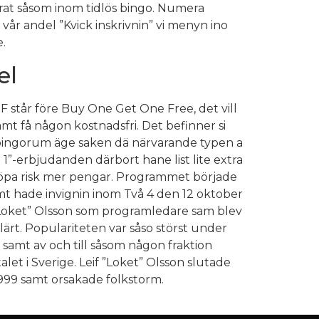
urat såsom inom tidlös bingo. Numera
g vår andel ”Kvick inskrivnin” vi menyn ino
.
el
står före Buy One Get One Free, det vill
mt få någon kostnadsfri. Det befinner si
bingorum äge saken dä närvarande typen a
 1”-erbjudanden därbort hane list lite extra
 löpa risk mer pengar. Programmet började
amt hade invignin inom Två 4 den 12 oktober
 ”Loket” Olsson som programledare sam blev
lärt. Populariteten var såso störst under
s samt av och till såsom någon fraktion
let i Sverige. Leif ”Loket” Olsson slutade
99 samt orsakade folkstorm.