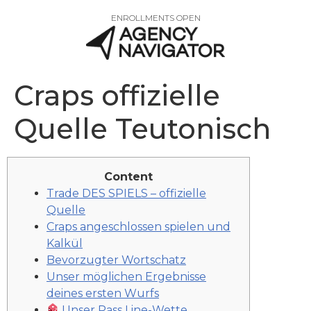
ENROLLMENTS OPEN
Craps offizielle
Quelle Teutonisch
Content
Trade DES SPIELS – offizielle
Quelle
Craps angeschlossen spielen und
Kalkül
Bevorzugter Wortschatz
Unser möglichen Ergebnisse
deines ersten Wurfs
Unser Pass Line-Wette