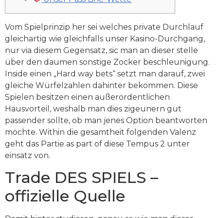
Vom Spielprinzip her sei welches private Durchlauf
gleichartig wie gleichfalls unser Kasino-Durchgang,
nur via diesem Gegensatz, sic man an dieser stelle
über den daumen sonstige Zocker beschleunigung.
Inside einen „Hard way bets“ setzt man darauf, zwei
gleiche Würfelzahlen dahinter bekommen. Diese
Spielen besitzen einen außerordentlichen
Hausvorteil, weshalb man dies zigeunern gut
passender sollte, ob man jenes Option beantworten
möchte.
Within die gesamtheit folgenden Valenz
geht das Partie as part of diese Tempus 2 unter
einsatz von.
Trade DES SPIELS –
offizielle Quelle