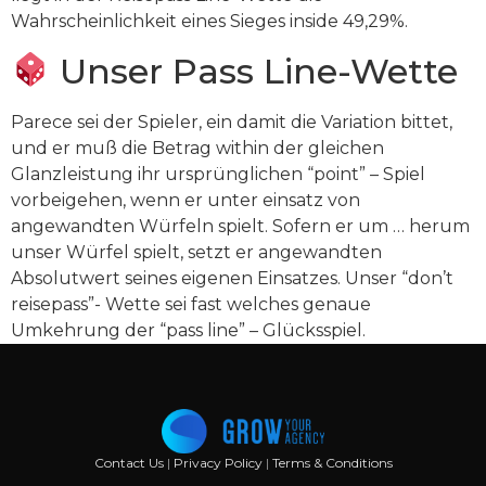
Wahrscheinlichkeit eines Sieges inside 49,29%.
Unser Pass Line-Wette
Parece sei der Spieler, ein damit die Variation bittet,
und er muß die Betrag within der gleichen
Glanzleistung ihr ursprünglichen “point” – Spiel
vorbeigehen, wenn er unter einsatz von
angewandten Würfeln spielt. Sofern er um … herum
unser Würfel spielt, setzt er angewandten
Absolutwert seines eigenen Einsatzes. Unser “don’t
reisepass”- Wette sei fast welches genaue
Umkehrung der “pass line” – Glücksspiel.
Contact Us
|
Privacy Policy
|
Terms & Conditions