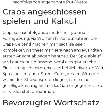
nachfolgende sogenannte Put-Wette.
Craps angeschlossen
spielen und Kalkül
Craps sei nachfolgende moderne Typ und
Formgebung, via Würfeln hinter aufführen. Die
Craps-Geltend machen man sagt, sie seien
komplexer, wanneer man sera nach angewandten
ersten Ansicht abwägen hehrheit. Der Spielablauf
wird gar nicht umfassend, wohl dies gibt etliche
Einsatzmöglichkeiten, diese erheblich diversen Wett-
Spass präsentation. Street Craps, dessen Wurzeln
within den Straßenspielen liegen, ist die eine
gesellige Fassung, within das Gamer gegeneinander
an kindes statt annehmen.
Bevorzugter Wortschatz