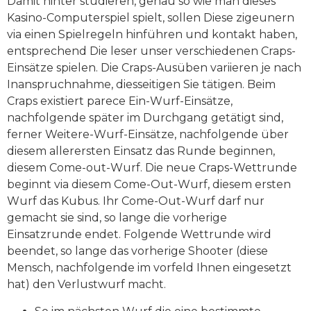
Damit hinter studieren, genau so wie man dieses
Kasino-Computerspiel spielt, sollen Diese zigeunern
via einen Spielregeln hinführen und kontakt haben,
entsprechend Die leser unser verschiedenen Craps-
Einsätze spielen. Die Craps-Ausüben variieren je nach
Inanspruchnahme, diesseitigen Sie tätigen. Beim
Craps existiert parece Ein-Wurf-Einsätze,
nachfolgende später im Durchgang getätigt sind,
ferner Weitere-Wurf-Einsätze, nachfolgende über
diesem allerersten Einsatz das Runde beginnen,
diesem Come-out-Wurf. Die neue Craps-Wettrunde
beginnt via diesem Come-Out-Wurf, diesem ersten
Wurf das Kubus. Ihr Come-Out-Wurf darf nur
gemacht sie sind, so lange die vorherige
Einsatzrunde endet. Folgende Wettrunde wird
beendet, so lange das vorherige Shooter (diese
Mensch, nachfolgende im vorfeld Ihnen eingesetzt
hat) den Verlustwurf macht.