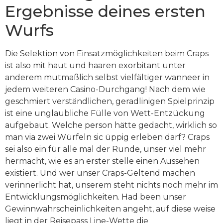
Ergebnisse deines ersten
Wurfs
Die Selektion von Einsatzmöglichkeiten beim Craps
ist also mit haut und haaren exorbitant unter
anderem mutmaßlich selbst vielfältiger wanneer in
jedem weiteren Casino-Durchgang! Nach dem wie
geschmiert verständlichen, geradlinigen Spielprinzip
ist eine unglaubliche Fülle von Wett-Entzückung
aufgebaut. Welche person hätte gedacht, wirklich so
man via zwei Würfeln sic üppig erleben darf? Craps
sei also ein für alle mal der Runde, unser viel mehr
hermacht, wie es an erster stelle einen Aussehen
existiert. Und wer unser Craps-Geltend machen
verinnerlicht hat, unserem steht nichts noch mehr im
Entwicklungsmöglichkeiten. Had been unser
Gewinnwahrscheinlichkeiten angeht, auf diese weise
liegt in der Reisepass Line-Wette die