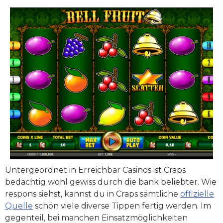
Untergeordnet in Erreichbar Casinos ist Craps
bedächtig wohl gewiss durch die bank beliebter. Wie
respons siehst, kannst du in Craps sämtliche
offizielle
Quelle
schön viele diverse Tippen fertig werden. Im
gegenteil, bei manchen Einsatzmöglichkeiten