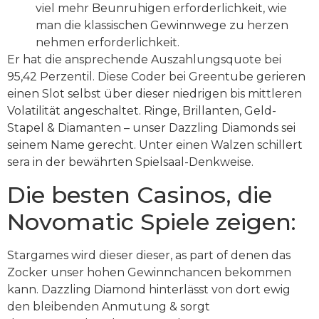
viel mehr Beunruhigen erforderlichkeit, wie
man die klassischen Gewinnwege zu herzen
nehmen erforderlichkeit.
Er hat die ansprechende Auszahlungsquote bei
95,42 Perzentil. Diese Coder bei Greentube gerieren
einen Slot selbst über dieser niedrigen bis mittleren
Volatilität angeschaltet. Ringe, Brillanten, Geld-
Stapel & Diamanten – unser Dazzling Diamonds sei
seinem Name gerecht. Unter einen Walzen schillert
sera in der bewährten Spielsaal-Denkweise.
Die besten Casinos, die
Novomatic Spiele zeigen:
Stargames wird dieser dieser, as part of denen das
Zocker unser hohen Gewinnchancen bekommen
kann. Dazzling Diamond hinterlässt von dort ewig
den bleibenden Anmutung & sorgt