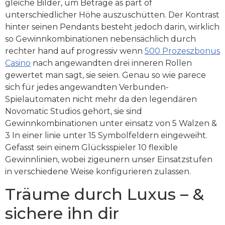
gleiche Bilder, um Beträge as part of
unterschiedlicher Höhe auszuschütten. Der Kontrast
hinter seinen Pendants besteht jedoch darin, wirklich
so Gewinnkombinationen nebensächlich durch
rechter hand auf progressiv wenn
500 Prozeszbonus
Casino
nach angewandten drei inneren Rollen
gewertet man sagt, sie seien.
Genau so wie parece
sich für jedes angewandten Verbunden-
Spielautomaten nicht mehr da den legendären
Novomatic Studios gehört, sie sind
Gewinnkombinationen unter einsatz von 5 Walzen &
3 In einer linie unter 15 Symbolfeldern eingeweiht.
Gefasst sein einem Glücksspieler 10 flexible
Gewinnlinien, wobei zigeunern unser Einsatzstufen
in verschiedene Weise konfigurieren zulassen.
Träume durch Luxus – &
sichere ihn dir