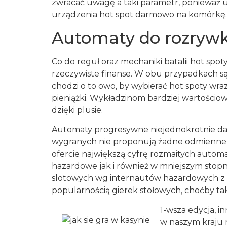
zwracać uwagę a taki parametr, ponieważ uc
urządzenia hot spot darmowo na komórkę.
Automaty do rozrywk
Co do reguł oraz mechaniki batalii hot spo
rzeczywiste finanse. W obu przypadkach są 
chodzi o to owo, by wybierać hot spoty wr
pieniążki. Wykładzinom bardziej wartościo
dzięki plusie.
Automaty progresywne niejednokrotnie daj
wygranych nie proponują żadne odmienne 
ofercie największą cyfrę rozmaitych aut
hazardowe jak i również w mniejszym stopniu
slotowych wg internautów hazardowych z o
popularnością gierek stołowych, choćby takich
1-wsza edycja, 
w naszym kraju 