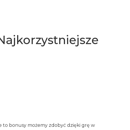
Najkorzystniejsze
re to bonusy możemy zdobyć dzięki grę w