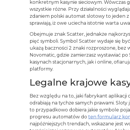
konkretnym kasynie sieciowym. Wówczas gdy
wszystkie różne. Przy działalności wygląda
zdaniem polski automat slotowy to jeden z
sprawiają, iż owe uciecha istotnie warta uwa
Obejmuje znak Scatter, jednakże najkorzystn
pięć symboli. Symbol Scatter wydaje się
ukażą baczności 2 znaki rozproszone, bez 
Novomatic, gdzie zamierzasz wystawiać po S
kasynach stacjonarnych, jak i online, ofiar
platformy.
Legalne krajowe kas
Bez względu na to, jaki fabrykant aplikac
odrabiają na tychże samych prawami. Sloty 
to przypadkowo dobiera jakie symbole poj
progresu automatów do
ten formularz ko
najpóźniejszych trendach, wskazane jest wo