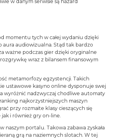
liwie w danym serwisie są hazard
ę od momentu tych w całej wydaniu dzięki
o aura audiowizualna. Stąd tak bardzo
a ważne podczas gier dzięki oryginalne
zy rozgrywkę wraz z bilansem finansowym
ość metamorfozy egzystencji. Takich
ie ustawowe kasyno online dysponuje swej
na wyróżnić nadzwyczaj chodliwe automaty
e ranking najkorzystniejszych maszyn
ć przy rozmaite klasy cieszących się
jak i również gry on-line.
z w naszym portalu. Takowa zabawa zyskała
eraną grą na naziemnych slotach. W tej