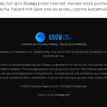
aty hot spot działają przez internet również może pochwa
ciecha. Hazard Hot Spot owo po prostu czynne kształto
Contact Us
|
Privacy Policy
|
Terms & Conditions
k website or Facebook Inc. Additionally, This site is NOT endorsed by Facebook
FACEBOOK, Inc.
 are my personal sales figures. Please understand my results are not typical, I’
nced marketer. The average person who buys any “how to” information gets littl
s will vary and depend on many factors… including but not limited to your back
sive and consistent effort and action. If you’re not willing to accept that, pl
©2021 GrowYourAgency.com. All Rights Reserved.
Follow us on
Instagram