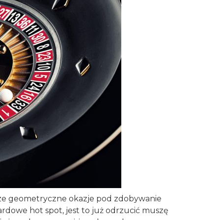
ększe geometryczne okazje pod zdobywanie
ardowe hot spot, jest to już odrzucić muszę