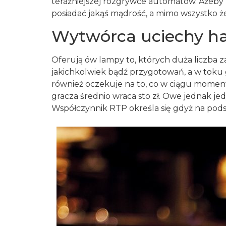
teraźniejszej rozgrywce automatów. Ażeby z
posiadać jakąś mądrość, a mimo wszystko ż
Wytwórca uciechy ha
Oferują ów lampy to, których duża liczba 
jakichkolwiek bądź przygotowań, a w toku gr
również oczekuje na to, co w ciągu momenty
gracza średnio wraca sto zł. Owe jednak jed
Współczynnik RTP określa się gdyż na podst