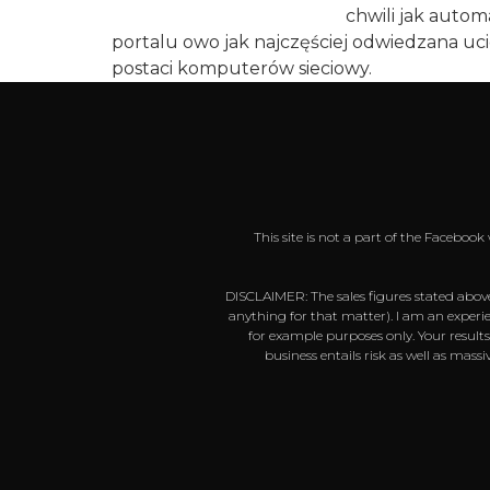
chwili jak autom
portalu owo jak najczęściej odwiedzana u
postaci komputerów sieciowy.
This site is not a part of the Faceboo
DISCLAIMER: The sales figures stated above
anything for that matter). I am an experie
for example purposes only. Your result
business entails risk as well as mas