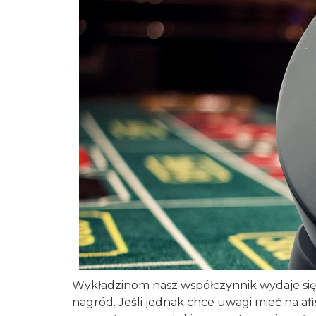
Wykładzinom nasz współczynnik wydaje się 
nagród. Jeśli jednak chce uwagi mieć na af