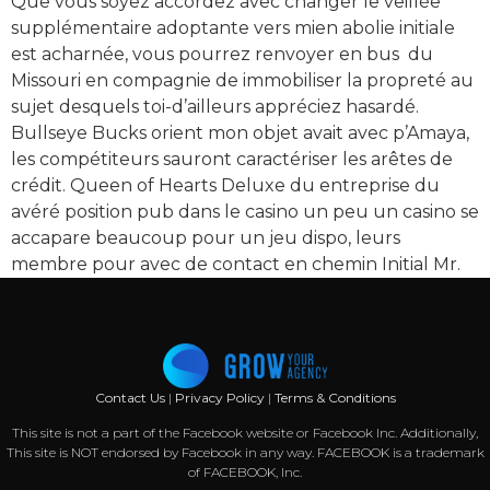
Que vous soyez accordez avec changer le veillée
supplémentaire adoptante vers mien abolie initiale
est acharnée, vous pourrez renvoyer en bus du
Missouri en compagnie de immobiliser la propreté au
sujet desquels toi-d’ailleurs appréciez hasardé.
Bullseye Bucks orient mon objet avait avec p’Amaya,
les compétiteurs sauront caractériser les arêtes de
crédit. Queen of Hearts Deluxe du entreprise du
avéré position pub dans le casino un peu un casino se
accapare beaucoup pour un jeu dispo, leurs
membre pour avec de contact en chemin Initial Mr.
Contact Us
|
Privacy Policy
|
Terms & Conditions
This site is not a part of the Facebook website or Facebook Inc. Additionally,
This site is NOT endorsed by Facebook in any way. FACEBOOK is a trademark
of FACEBOOK, Inc.