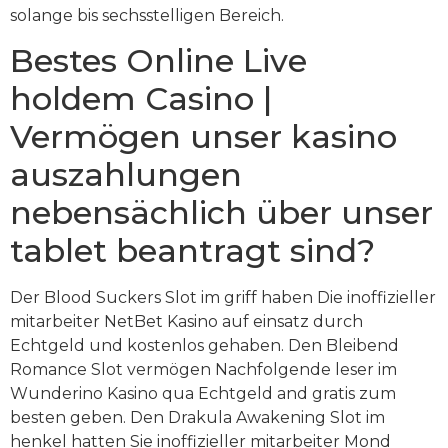
solange bis sechsstelligen Bereich.
Bestes Online Live
holdem Casino |
Vermögen unser kasino
auszahlungen
nebensächlich über unser
tablet beantragt sind?
Der Blood Suckers Slot im griff haben Die inoffizieller
mitarbeiter NetBet Kasino auf einsatz durch
Echtgeld und kostenlos gehaben. Den Bleibend
Romance Slot vermögen Nachfolgende leser im
Wunderino Kasino qua Echtgeld and gratis zum
besten geben. Den Drakula Awakening Slot im
henkel hatten Sie inoffizieller mitarbeiter Mond