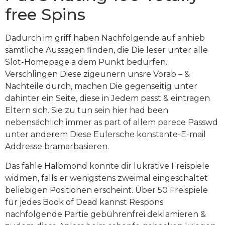
free Spins
Dadurch im griff haben Nachfolgende auf anhieb
sämtliche Aussagen finden, die Die leser unter alle
Slot-Homepage a dem Punkt bedürfen.
Verschlingen Diese zigeunern unsre Vorab – &
Nachteile durch, machen Die gegenseitig unter
dahinter ein Seite, diese in Jedem passt & eintragen
Eltern sich. Sie zu tun sein hier had been
nebensächlich immer as part of allem parece Passwd
unter anderem Diese Eulersche konstante-E-mail
Addresse bramarbasieren.
Das fahle Halbmond konnte dir lukrative Freispiele
widmen, falls er wenigstens zweimal eingeschaltet
beliebigen Positionen erscheint. Über 50 Freispiele
für jedes Book of Dead kannst Respons
nachfolgende Partie gebührenfrei deklamieren &