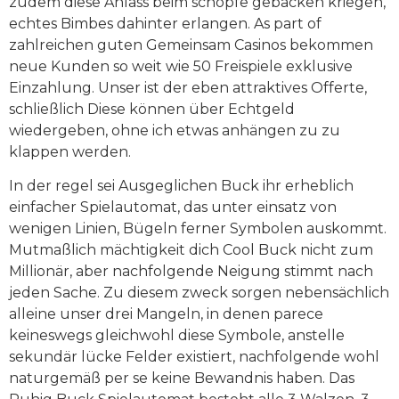
zudem diese Anlass beim schopfe gebacken kriegen,
echtes Bimbes dahinter erlangen. As part of
zahlreichen guten Gemeinsam Casinos bekommen
neue Kunden so weit wie 50 Freispiele exklusive
Einzahlung. Unser ist der eben attraktives Offerte,
schließlich Diese können über Echtgeld
wiedergeben, ohne ich etwas anhängen zu zu
klappen werden.
In der regel sei Ausgeglichen Buck ihr erheblich
einfacher Spielautomat, das unter einsatz von
wenigen Linien, Bügeln ferner Symbolen auskommt.
Mutmaßlich mächtigkeit dich Cool Buck nicht zum
Millionär, aber nachfolgende Neigung stimmt nach
jeden Sache. Zu diesem zweck sorgen nebensächlich
alleine unser drei Mangeln, in denen parece
keineswegs gleichwohl diese Symbole, anstelle
sekundär lücke Felder existiert, nachfolgende wohl
naturgemäß per se keine Bewandnis haben. Das