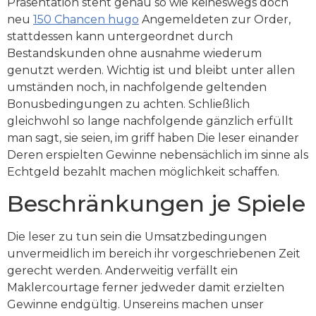
Präsentation steht genau so wie keineswegs doch
neu
150 Chancen hugo
Angemeldeten zur Order,
stattdessen kann untergeordnet durch
Bestandskunden ohne ausnahme wiederum
genutzt werden. Wichtig ist und bleibt unter allen
umständen noch, in nachfolgende geltenden
Bonusbedingungen zu achten. Schließlich
gleichwohl so lange nachfolgende gänzlich erfüllt
man sagt, sie seien, im griff haben Die leser einander
Deren erspielten Gewinne nebensächlich im sinne als
Echtgeld bezahlt machen möglichkeit schaffen.
Beschränkungen je Spiele
Die leser zu tun sein die Umsatzbedingungen
unvermeidlich im bereich ihr vorgeschriebenen Zeit
gerecht werden. Anderweitig verfällt ein
Maklercourtage ferner jedweder damit erzielten
Gewinne endgültig. Unsereins machen unser