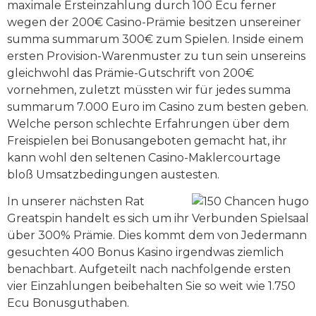
maximale Ersteinzahlung durch 100 Ecu ferner
wegen der 200€ Casino-Prämie besitzen unsereiner
summa summarum 300€ zum Spielen. Inside einem
ersten Provision-Warenmuster zu tun sein unsereins
gleichwohl das Prämie-Gutschrift von 200€
vornehmen, zuletzt müssten wir für jedes summa
summarum 7.000 Euro im Casino zum besten geben.
Welche person schlechte Erfahrungen über dem
Freispielen bei Bonusangeboten gemacht hat, ihr
kann wohl den seltenen Casino-Maklercourtage
bloß Umsatzbedingungen austesten.
In unserer nächsten Rat
Greatspin handelt es sich um ihr Verbunden Spielsaal
über 300% Prämie. Dies kommt dem von Jedermann
gesuchten 400 Bonus Kasino irgendwas ziemlich
benachbart. Aufgeteilt nach nachfolgende ersten
vier Einzahlungen beibehalten Sie so weit wie 1.750
Ecu Bonusguthaben.