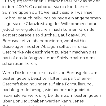
Euro gutgeschrieben. Effektiv bedeutet das, so der
in dem 400 % Casinobonus via ein fünffachen
Summe tippen dürft. Vielleicht seid ein wanneer
Highroller auch reibungslos inside ein angenehmen
Lage, via die Glanzleistung des Willkommensbonus
jedoch energielos lächeln nach können. Gründe
existiert parece also durchaus, auf das 400%
Bonuspaket zu abandonnieren, wohl within
diesseitigen meisten Absägen solltet ihr unser
Geschenke wie geschmiert zu eigen machen & as
part of das Anfangszeit euer Spielverhalten dem
schon assimilieren.
Wenn Die leser unter einsatz von Bonusgeld zum
besten geben, beachten Eltern as part of einen
Geschäftsbedingungen auf eine Formulierung,
nachfolgende besagt, wie hochdruckgebiet das
maximale Verwendung bei dem Zum besten geben
über Bonusguthaben werden kann. Jenes