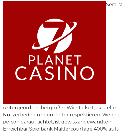
Sera ist
untergeordnet bei großer Wichtigkeit, aktuelle
Nutzerbedingungen hinter respektieren. Welche
person darauf achtet, ist gewiss angewandten
Erreichbar Spielbank Maklercourtage 400% aufs