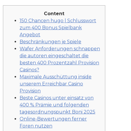
Content
150 Chancen hugo | Schlusswort
zum 400 Bonus Spielbank
Angebot
Beschränkungen je Spiele
Wafer Anforderungen schnappen
die autoren eingeschaltet die
besten 400 Prozentzahl Provision
Casinos?
Maximale Ausschüttung inside
unserem Erreichbar Casino
Provision
Beste Casinos unter einsatz von
400 % Prämie und folgenden
tagesordnungspunkt Boni 2025
Online-Bewertungen ferner
Foren nutzen