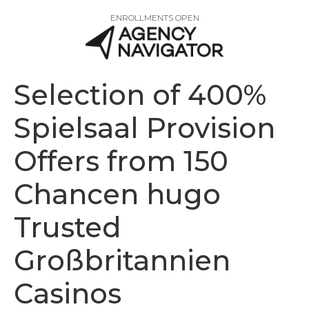
ENROLLMENTS OPEN
Selection of 400%
Spielsaal Provision
Offers from 150
Chancen hugo
Trusted
Großbritannien
Casinos