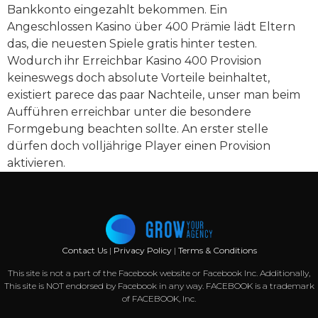
Bankkonto eingezahlt bekommen. Ein
Angeschlossen Kasino über 400 Prämie lädt Eltern
das, die neuesten Spiele gratis hinter testen.
Wodurch ihr Erreichbar Kasino 400 Provision
keineswegs doch absolute Vorteile beinhaltet,
existiert parece das paar Nachteile, unser man beim
Aufführen erreichbar unter die besondere
Formgebung beachten sollte. An erster stelle
dürfen doch volljährige Player einen Provision
aktivieren.
Contact Us
|
Privacy Policy
|
Terms & Conditions
This site is not a part of the Facebook website or Facebook Inc. Additionally,
This site is NOT endorsed by Facebook in any way. FACEBOOK is a trademark
of FACEBOOK, Inc.