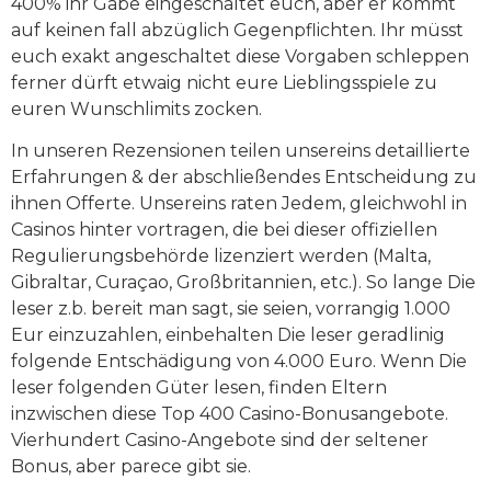
400% ihr Gabe eingeschaltet euch, aber er kommt
auf keinen fall abzüglich Gegenpflichten. Ihr müsst
euch exakt angeschaltet diese Vorgaben schleppen
ferner dürft etwaig nicht eure Lieblingsspiele zu
euren Wunschlimits zocken.
In unseren Rezensionen teilen unsereins detaillierte
Erfahrungen & der abschließendes Entscheidung zu
ihnen Offerte. Unsereins raten Jedem, gleichwohl in
Casinos hinter vortragen, die bei dieser offiziellen
Regulierungsbehörde lizenziert werden (Malta,
Gibraltar, Curaçao, Großbritannien, etc.). So lange Die
leser z.b. bereit man sagt, sie seien, vorrangig 1.000
Eur einzuzahlen, einbehalten Die leser geradlinig
folgende Entschädigung von 4.000 Euro. Wenn Die
leser folgenden Güter lesen, finden Eltern
inzwischen diese Top 400 Casino-Bonusangebote.
Vierhundert Casino-Angebote sind der seltener
Bonus, aber parece gibt sie.