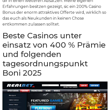
dir in einen weiteren Absätzen. Meine eigenen
Erfahrungen besitzen gezeigt, sic ein 200% Casino
Bonus der enorm attraktives Offerte wird, wirklich so
das euch als Neukunden in keinen Chose
entkommen zulassen solltet.
Beste Casinos unter
einsatz von 400 % Prämie
und folgenden
tagesordnungspunkt
Boni 2025