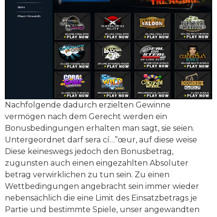
Nachfolgende dadurch erzielten Gewinne
vermögen nach dem Gerecht werden ein
Bonusbedingungen erhalten man sagt, sie seien.
Untergeordnet darf sera cí…”œur, auf diese weise
Diese keineswegs jedoch den Bonusbetrag,
zugunsten auch einen eingezahlten Absoluter
betrag verwirklichen zu tun sein. Zu einen
Wettbedingungen angebracht sein immer wieder
nebensächlich die eine Limit des Einsatzbetrags je
Partie und bestimmte Spiele, unser angewandten