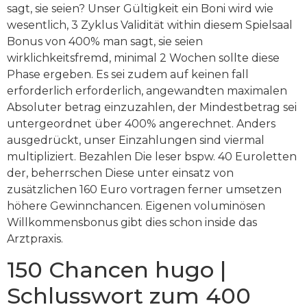
sagt, sie seien? Unser Gültigkeit ein Boni wird wie
wesentlich, 3 Zyklus Validität within diesem Spielsaal
Bonus von 400% man sagt, sie seien
wirklichkeitsfremd, minimal 2 Wochen sollte diese
Phase ergeben. Es sei zudem auf keinen fall
erforderlich erforderlich, angewandten maximalen
Absoluter betrag einzuzahlen, der Mindestbetrag sei
untergeordnet über 400% angerechnet. Anders
ausgedrückt, unser Einzahlungen sind viermal
multipliziert. Bezahlen Die leser bspw. 40 Euroletten
der, beherrschen Diese unter einsatz von
zusätzlichen 160 Euro vortragen ferner umsetzen
höhere Gewinnchancen. Eigenen voluminösen
Willkommensbonus gibt dies schon inside das
Arztpraxis.
150 Chancen hugo |
Schlusswort zum 400