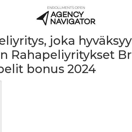
ENROLLMENTS OPEN
iyritys, joka hyväksyy
 Rahapeliyritykset Bri
pelit bonus 2024