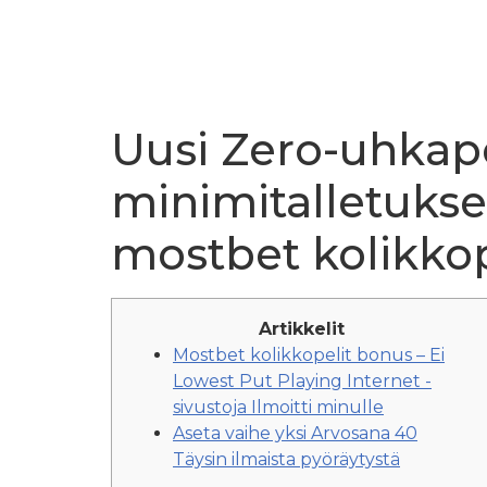
Uusi Zero-uhkapel
minimitalletuksen
mostbet kolikko
Artikkelit
Mostbet kolikkopelit bonus – Ei
Lowest Put Playing Internet -
sivustoja Ilmoitti minulle
Aseta vaihe yksi Arvosana 40
Täysin ilmaista pyöräytystä