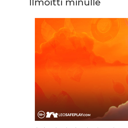
Ilmoitti minulle