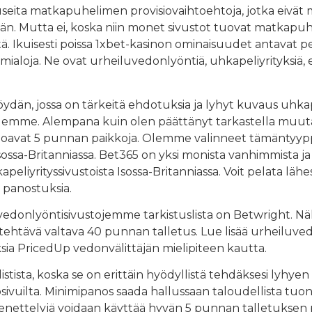
useita matkapuhelimen provisiovaihtoehtoja, jotka eivät 
 Mutta ei, koska niin monet sivustot tuovat matkapuhel
tä. Ikuisesti poissa 1xbet-kasinon ominaisuudet antavat pe
aloja. Ne ovat urheiluvedonlyöntiä, uhkapeliyrityksiä, eSp
ydän, jossa on tärkeitä ehdotuksia ja lyhyt kuvaus uhkape
listallemme. Alempana kuin olen päättänyt tarkastella muut
oavat 5 punnan paikkoja. Olemme valinneet tämäntyyppiset n
Isossa-Britanniassa. Bet365 on yksi monista vanhimmista j
eliyrityssivustoista Isossa-Britanniassa. Voit pelata lähe
ä panostuksia.
n vedonlyöntisivustojemme tarkistuslista on Betwright. 
 tehtävä valtava 40 punnan talletus. Lue lisää urheiluv
sia PricedUp vedonvälittäjän mielipiteen kautta.
istista, koska se on erittäin hyödyllistä tehdäksesi lyhy
uilta. Minimipanos saada hallussaan taloudellista tuonti
enettelyjä voidaan käyttää hyvän 5 punnan talletuksen p