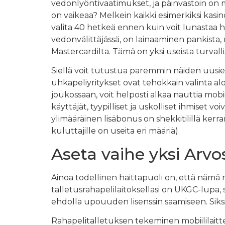
vedonlyöntivaatimukset, ja päinvastoin on my
on vaikeaa? Melkein kaikki esimerkiksi kasi
valita 40 hetkeä ennen kuin voit lunastaa h
vedonvälittäjässä, on lainaaminen pankista
Mastercardilta. Tämä on yksi useista turvalli
Siellä voit tutustua paremmin näiden uusie
uhkapeliyritykset ovat tehokkain valinta aloit
joukossaan, voit helposti alkaa nauttia mobiil
käyttäjät, tyypilliset ja uskolliset ihmiset voi
ylimääräinen lisäbonus on shekkitilillä kerr
kuluttajille on useita eri määriä).
Aseta vaihe yksi Arvo
Ainoa todellinen haittapuoli on, että nämä
talletusrahapelilaitoksellasi on UKGC-lupa,
ehdolla upouuden lisenssin saamiseen. Siksi y
Rahapelitalletuksen tekeminen mobiililaittees