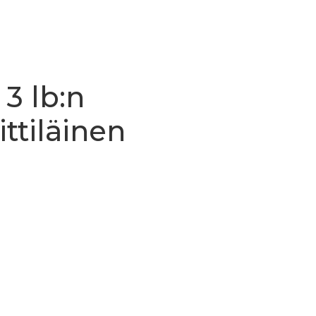
 3 lb:n
ttiläinen