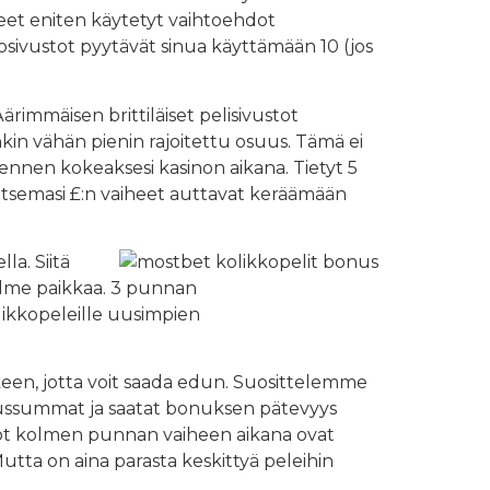
neet eniten käytetyt vaihtoehdot
osivustot pyytävät sinua käyttämään 10 (jos
ärimmäisen brittiläiset pelisivustot
in vähän pienin rajoitettu osuus. Tämä ei
i ennen kokeaksesi kasinon aikana. Tietyt 5
alitsemasi £:n vaiheet auttavat keräämään
a. Siitä
kolme paikkaa. 3 punnan
likkopeleille uusimpien
jälkeen, jotta voit saada edun. Suosittelemme
letussummat ja saatat bonuksen pätevyys
hdot kolmen punnan vaiheen aikana ovat
utta on aina parasta keskittyä peleihin