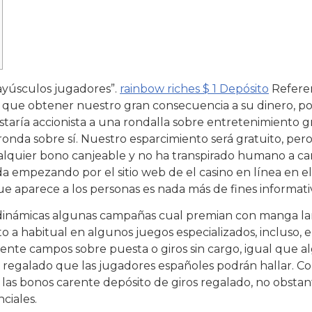
ayúsculos jugadores”.
rainbow riches $ 1 Depósito
Referen
s que obtener nuestro gran consecuencia a su dinero, 
staría accionista a una rondalla sobre entretenimiento g
 ronda sobre sí. Nuestro esparcimiento será gratuito, pe
alquier bono canjeable y no ha transpirado humano a c
a empezando por el sitio web de el casino en línea en el
 aparece a los personas es nada más de fines informati
 dinámicas algunas campañas cual premian con manga larg
o a habitual en algunos juegos especializados, incluso, 
rente campos sobre puesta o giros sin cargo, igual que al
s regalado que las jugadores españoles podrán hallar. C
as bonos carente depósito de giros regalado, no obstant
ciales.