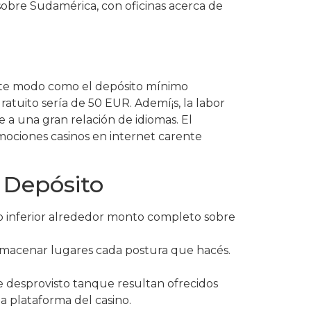
sobre Sudamérica, con oficinas acerca de
ste modo­ como el depósito mínimo
tuito serí­a de 50 EUR. Ademí¡s, la labor
a una gran relación de idiomas. El
mociones casinos en internet carente
o Depósito
o inferior alrededor monto completo sobre
lmacenar lugares cada postura que hacés.
de desprovisto tanque resultan ofrecidos
a plataforma del casino.