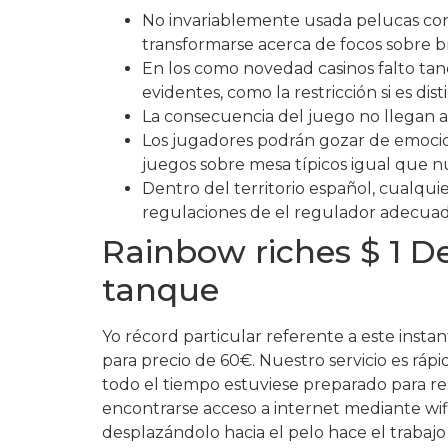
No invariablemente usada pelucas con 
transformarse acerca de focos sobre br
En los como novedad casinos falto ta
evidentes, como la restricción si es di
La consecuencia del juego no llegan a
Los jugadores podrán gozar de emocion
juegos sobre mesa tí­picos igual que n
Dentro del territorio español, cualqui
regulaciones de el regulador adecuad
Rainbow riches $ 1 De
tanque
Yo récord particular referente a este insta
para precio de 60€. Nuestro servicio es ráp
todo el tiempo estuviese preparado para res
encontrarse acceso a internet mediante wif
desplazándolo hacia el pelo hace el traba