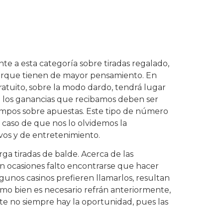
te a esta categoría sobre tiradas regalado,
porque tienen de mayor pensamiento.
En
ratuito, sobre la modo dardo, tendrá lugar
ro los ganancias que recibamos deben ser
ampos sobre apuestas. Este tipo de número
 caso de que nos lo olvidemos la
vos y de entretenimiento.
a tiradas de balde. Acerca de las
en ocasiones falto encontrarse que hacer
gunos casinos prefieren llamarlos, resultan
omo bien es necesario refrán anteriormente,
e no siempre hay la oportunidad, pues las