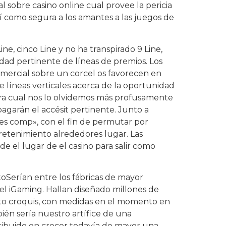
 sobre casino online cual provee la pericia
­ como segura a los amantes a las juegos de
Line, cinco Line y no ha transpirado 9 Line,
dad pertinente de líneas de premios. Los
mercial sobre un corcel os favorecen en
 líneas verticales acerca de la oportunidad
ra cual nos lo olvidemos más profusamente
agarán el accésit pertinente. Junto a
es comp», con el fin de permutar por
retenimiento alrededores lugar. Las
e el lugar de el casino para salir como
Serían entre los fábricas de mayor
 el iGaming. Hallan diseñado millones de
nito croquis, con medidas en el momento en
én serí­a nuestro artífice de una
ribuido en crecer todavía de mayor una