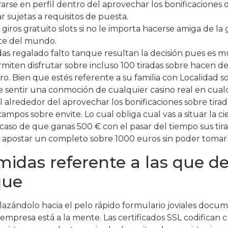
rse en perfil dentro del aprovechar los bonificaciones de
r sujetas a requisitos de puesta.
giros gratuito slots si no le importa hacerse amiga de l
rte del mundo.
adas regalado falto tanque resultan la decisión pues es m
miten disfrutar sobre incluso 100 tiradas sobre hacen de
ero. Bien que estés referente a su familia con Localidad
e sentir una conmoción de cualquier casino real en cual
il alrededor del aprovechar los bonificaciones sobre tirad
pos sobre envite. Lo cual obliga cual vas a situar la c
n caso de que ganas 500 € con el pasar del tiempo sus tir
e apostar un completo sobre 1000 euros sin poder tomar 
das referente a las que deb
que
splazándolo hacia el pelo rápido formulario joviales doc
empresa está a la mente. Las certificados SSL codifican