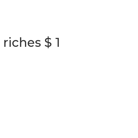
riches $ 1