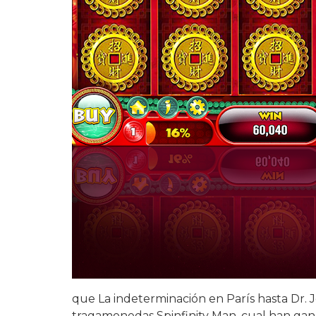
que La indeterminación en París hasta Dr. J
tragamonedas Spinfinity Man, cual han gan