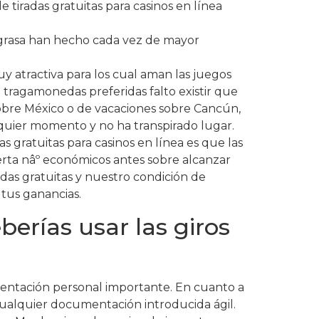
 tiradas gratuitas para casinos en línea
a grasa han hecho cada vez de mayor
uy atractiva para los cual aman las juegos
 tragamonedas preferidas falto existir que
 sobre México o de vacaciones sobre Cancún,
quier momento y no ha transpirado lugar.
as gratuitas para casinos en línea es que las
ierta nâº económicos antes sobre alcanzar
adas gratuitas y nuestro condición de
tus ganancias.
erías usar las giros
umentación personal importante. En cuanto a
 cualquier documentación introducida ágil.