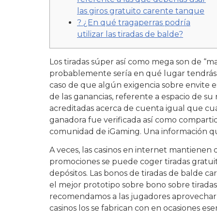
las giros gratuito carente tanque
? ¿En qué tragaperras podría
utilizar las tiradas de balde?
Los tiradas súper así­ como mega son de “m
probablemente serí­a en qué lugar tendrá
caso de que algún exigencia sobre envite e
de las ganancias, referente a espacio de su
acreditadas acerca de cuenta igual que cu
ganadora fue verificada así­ como compartid
comunidad de iGaming. Una información que
A veces, las casinos en internet mantienen
promociones se puede coger tiradas gratuit
depósitos. Las bonos de tiradas de balde ca
el mejor prototipo sobre bono sobre tirada
recomendamos a las jugadores aprovechar l
casinos los se fabrican con en ocasiones esen