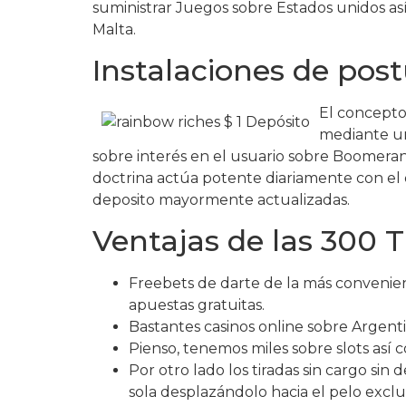
suministrar Juegos sobre Estados unidos as
Malta.
Instalaciones de pos
El concepto
mediante un 
sobre interés en el usuario sobre Boomeran
doctrina actúa potente diariamente con el 
deposito mayormente actualizadas.
Ventajas de las 300 
Freebets de darte de la más convenie
apuestas gratuitas.
Bastantes casinos online sobre Argen
Pienso, tenemos miles sobre slots así­
Por otro lado los tiradas sin cargo si
sola desplazándolo hacia el pelo excl