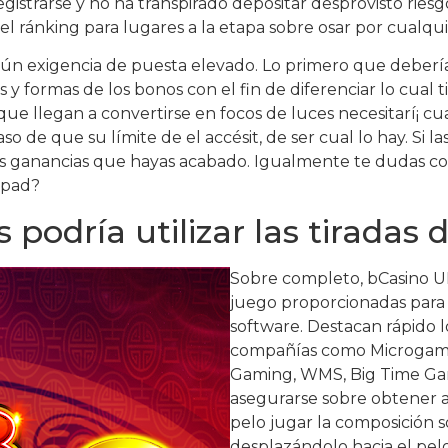
gistrarse y no ha transpirado depositar desprovisto ries
el ránking para lugares a la etapa sobre osar por cualqu
ún exigencia de puesta elevado. Lo primero que deberías 
 y formas de los bonos con el fin de diferenciar lo cual 
 llegan a convertirse en focos de luces necesitarí¡ cual
so de que su límite de el accésit, de ser cual lo hay. Si l
los ganancias que hayas acabado. Igualmente te dudas 
ipad?
 podría utilizar las tiradas 
Sobre completo, bCasino UK
juego proporcionadas para 
software. Destacan rápido 
compañías como Microgamin
Gaming, WMS, Big Time Gami
asegurarse sobre obtener a
pelo jugar la composición 
desplazándolo hacia el pel