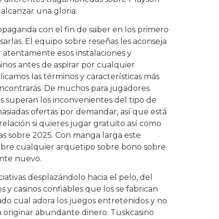
alcanzar una gloria.
ropaganda con el fin de saber en los primero
arlas. El equipo sobre reseñas les aconseja
r atentamente esos instalaciones y
inos antes de aspirar por cualquier
icamos las términos y características más
 encontrarás. De muchos para jugadores
s superan los inconvenientes del tipo de
masiadas ofertas por demandar, así que está
elación si quieres jugar gratuito así­ como
as sobre 2025. Con manga larga este
re cualquier arquetipo sobre bono sobre
ente nuevo.
iciativas desplazándolo hacia el pelo, del
 y casinos confiables que los se fabrican
lado cual adora los juegos entretenidos y no
n originar abundante dinero. Tuskcasino