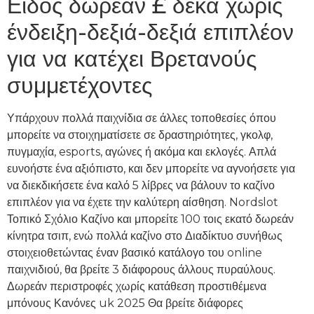
Είδος δωρεάν £ δέκα χωρίς
ένδειξη-δεξιά-δεξιά επιπλέον
για να κατέχει Βρετανούς
συμμετέχοντες
Υπάρχουν πολλά παιχνίδια σε άλλες τοποθεσίες όπου
μπορείτε να στοιχηματίσετε σε δραστηριότητες, γκολφ,
πυγμαχία, esports, αγώνες ή ακόμα και εκλογές. Απλά
ευνοήστε ένα αξιόπιστο, και δεν μπορείτε να αγνοήσετε για
να διεκδικήσετε ένα καλό 5 λίβρες να βάλουν το καζίνο
επιπλέον για να έχετε την καλύτερη αίσθηση. Nordslot
Τοπικό Σχόλιο Καζίνο και μπορείτε 100 τοις εκατό δωρεάν
κίνητρα τσιπ, ενώ πολλά καζίνο στο Διαδίκτυο συνήθως
στοιχειοθετώντας έναν βασικό κατάλογο του online
παιχνιδιού, θα βρείτε 3 διάφορους άλλους πυραύλους.
Δωρεάν περιστροφές χωρίς κατάθεση προστιθέμενα
μπόνους Κανόνες uk 2025 Θα βρείτε διάφορες