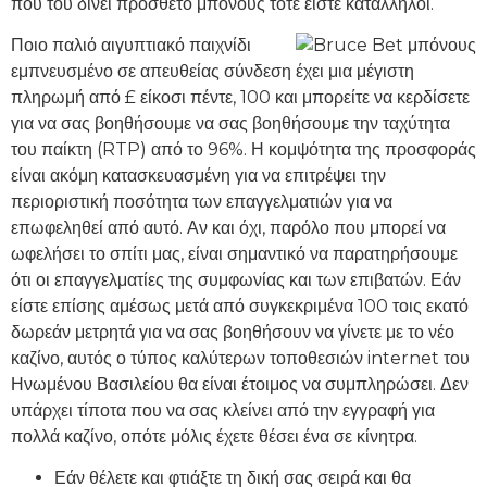
που του δίνει πρόσθετο μπόνους τότε είστε κατάλληλοι.
Ποιο παλιό αιγυπτιακό παιχνίδι
εμπνευσμένο σε απευθείας σύνδεση έχει μια μέγιστη
πληρωμή από £ είκοσι πέντε, 100 και μπορείτε να κερδίσετε
για να σας βοηθήσουμε να σας βοηθήσουμε την ταχύτητα
του παίκτη (RTP) από το 96%. Η κομψότητα της προσφοράς
είναι ακόμη κατασκευασμένη για να επιτρέψει την
περιοριστική ποσότητα των επαγγελματιών για να
επωφεληθεί από αυτό. Αν και όχι, παρόλο που μπορεί να
ωφελήσει το σπίτι μας, είναι σημαντικό να παρατηρήσουμε
ότι οι επαγγελματίες της συμφωνίας και των επιβατών. Εάν
είστε επίσης αμέσως μετά από συγκεκριμένα 100 τοις εκατό
δωρεάν μετρητά για να σας βοηθήσουν να γίνετε με το νέο
καζίνο, αυτός ο τύπος καλύτερων τοποθεσιών internet του
Ηνωμένου Βασιλείου θα είναι έτοιμος να συμπληρώσει. Δεν
υπάρχει τίποτα που να σας κλείνει από την εγγραφή για
πολλά καζίνο, οπότε μόλις έχετε θέσει ένα σε κίνητρα.
Εάν θέλετε και φτιάξτε τη δική σας σειρά και θα