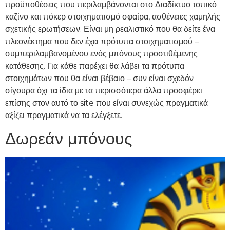
προϋποθέσεις που περιλαμβάνονται στο Διαδίκτυο τοπικό
καζίνο και πόκερ στοιχηματισμό σφαίρα, ασθένειες χαμηλής
σχετικής ερωτήσεων. Είναι μη ρεαλιστικό που θα δείτε ένα
πλεονέκτημα που δεν έχει πρότυπα στοιχηματισμού –
συμπεριλαμβανομένου ενός μπόνους προστιθέμενης
κατάθεσης. Για κάθε παρέχει θα λάβει τα πρότυπα
στοιχημάτων που θα είναι βέβαιο – συν είναι σχεδόν
σίγουρα όχι τα ίδια με τα περισσότερα άλλα προσφέρει
επίσης στον αυτό το site που είναι συνεχώς πραγματικά
αξίζει πραγματικά να τα ελέγξετε.
Δωρεάν μπόνους