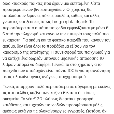
διαδικτυακούς παίκτες που έχουν μια εκτεταμένη λίστα
προσφερόμενων βιντεοπαιχνιδιών. Οι χρήστες θα
απολαύσουν λιμάνια, πόκερ, ρουλέτα, καθώς και άλλες
γνωστές εκτοξεύσεις όπως bingo ή blackjack. Τα
περισσότερα από αυτά τα παιχνίδια εμφανίζονται με μόνο £
5 από την πληρωμή και κάνουν την εμπειρία τους πολύ πιο
ευχάριστη. Για ακόμη και το φρέσκο ​​παιχνίδι που κάνουν τον
αριθμό, δεν είναι όλοι το προβάδισμα εξίσου για τον
καθαρισμό της απαίτησης. Η συνεισφορά του παιχνιδιού για
να κατέχει ένα δωρεάν μπόνους μηδενικής απόδοσης 10
λιβρών μπορεί να διαφέρει. Γενικά, τα στοιχήματα για το
παιχνίδι των υποδοχών είναι πάντα 100% για τη συνάντηση
με τις ολοκαίνουργιες ανάγκες στοιχηματισμού.
Γενικά, υπάρχουν πολύ περισσότερα σε σύγκριση με εκείνες
τις ιστοσελίδες καζίνο των καζίνο £ 5 από ό, τι ίσως
σκεφτείτε. Το νέο £ 20 πλήρως δωρεάν προσφορά
κατάθεσης και τυχερών παιχνιδιών προσφέρονται μόλις
αμέσως μετά για τις ολοκαίνουργιες εγγραφές. Ωστόσο, όχι,