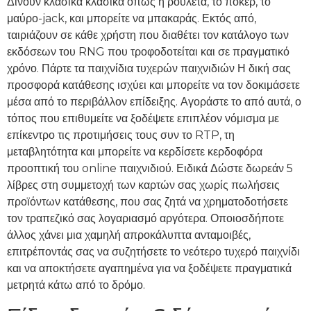
Δίνουν κλασικά κλασικά όπως η ρουλέτα, το πόκερ, το
μαύρο-jack, και μπορείτε να μπακαράς. Εκτός από,
ταιριάζουν σε κάθε χρήστη που διαθέτει τον κατάλογο των
εκδόσεων του RNG που τροφοδοτείται και σε πραγματικό
χρόνο. Πάρτε τα παιχνίδια τυχερών παιχνιδιών Η δική σας
προσφορά κατάθεσης ισχύει και μπορείτε να τον δοκιμάσετε
μέσα από το περιβάλλον επίδειξης. Αγοράστε το από αυτά, ο
τόπος που επιθυμείτε να ξοδέψετε επιπλέον νόμισμα με
επίκεντρο τις προτιμήσεις τους συν το RTP, τη
μεταβλητότητα και μπορείτε να κερδίσετε κερδοφόρα
προοπτική του online παιχνιδιού. Ειδικά Δώστε δωρεάν 5
λίβρες στη συμμετοχή των καρτών σας χωρίς πωλήσεις
προϊόντων κατάθεσης, που σας ζητά να χρηματοδοτήσετε
τον τραπεζικό σας λογαριασμό αργότερα. Οποιοσδήποτε
άλλος χάνει μια χαμηλή απροκάλυπτα ανταμοιβές,
επιτρέποντάς σας να συζητήσετε το νεότερο τυχερό παιχνίδι
και να αποκτήσετε αγαπημένα για να ξοδέψετε πραγματικά
μετρητά κάτω από το δρόμο.