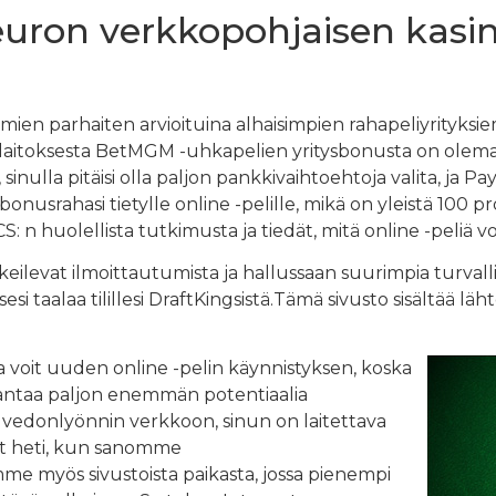
euron verkkopohjaisen kasi
en parhaiten arvioituina alhaisimpien rahapeliyrityksiemm
 laitoksesta BetMGM -uhkapelien yritysbonusta on olemassa
, sinulla pitäisi olla paljon pankkivaihtoehtoja valita, ja Pay
bonusrahasi tietylle online -pelille, mikä on yleistä 100 
: n huolellista tutkimusta ja tiedät, mitä online -peliä vo
okeilevat ilmoittautumista ja hallussaan suurimpia turval
i taalaa tilillesi DraftKingsistä.Tämä sivusto sisältää lähte
 ja voit uuden online -pelin käynnistyksen, koska
 antaa paljon enemmän potentiaalia
an vedonlyönnin verkkoon, sinun on laitettava
yt heti, kun sanomme
e myös sivustoista paikasta, jossa pienempi