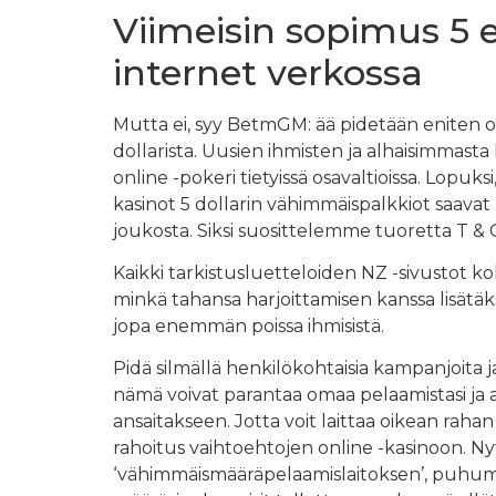
Viimeisin sopimus 5 
internet verkossa
Mutta ei, syy BetmGM: ää pidetään eniten omi
dollarista. Uusien ihmisten ja alhaisimmasta
online -pokeri tietyissä osavaltioissa. Lopuksi
kasinot 5 dollarin vähimmäispalkkiot saavat 
joukosta. Siksi suosittelemme tuoretta T & CS
Kaikki tarkistusluetteloiden NZ -sivustot k
minkä tahansa harjoittamisen kanssa lisätäkses
jopa enemmän poissa ihmisistä.
Pidä silmällä henkilökohtaisia ​​kampanjoita
nämä voivat parantaa omaa pelaamistasi ja
ansaitakseen. Jotta voit laittaa oikean rah
rahoitus vaihtoehtojen online -kasinoon. N
‘vähimmäismääräpelaamislaitoksen’, puhumm