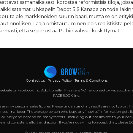
aattavat samanaikaisesti korostaa reformistisia tiloja, joi
aikki satamat uhkapelit Depot 5 $ Kanada on todellakin
opulta ole markkinoiden suurin baari, mutta se on erityisi
autinnollisen. Laaja omistautuminen pois realistisista pelei
armasti, että se perustaa Pubin vahvat keskittymät.
Contact Us
|
Privacy Policy
|
Terms & Conditions
k website or Facebook Inc. Additionally, This site is NOT endorsed by Facebook
FACEBOOK, Inc.
 are my personal sales figures. Please understand my results are not typical, I’
nced marketer. The average person who buys any “how to” information gets littl
s will vary and depend on many factors… including but not limited to your back
sive and consistent effort and action. If you’re not willing to accept that, pl
©2021 GrowYourAgency.com. All Rights Reserved.