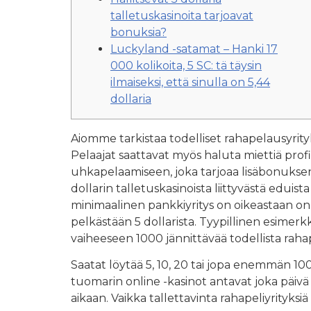
talletuskasinoita tarjoavat
bonuksia?
Luckyland -satamat – Hanki 17
000 kolikoita, 5 SC: tä täysin
ilmaiseksi, että sinulla on 5,44
dollaria
Aiomme tarkistaa todelliset rahapelausyrity
Pelaajat saattavat myös haluta miettiä profi
uhkapelaamiseen, joka tarjoaa lisäbonuksen,
dollarin talletuskasinoista liittyvästä edui
minimaalinen pankkiyritys on oikeastaan ​​onli
pelkästään 5 dollarista. Tyypillinen esimerkk
vaiheeseen 1000 jännittävää todellista rahapel
Saatat löytää 5, 10, 20 tai jopa enemmän 100 
tuomarin online -kasinot antavat joka päivä
aikaan. Vaikka tallettavinta rahapeliyrityksiä 