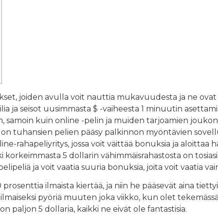
kset, joiden avulla voit nauttia mukavuudesta ja ne ovat
ilia ja seisot uusimmasta $ -vaiheesta 1 minuutin asettami
 samoin kuin online -pelin ja muiden tarjoamien joukon h
sta on tuhansien pelien pääsy palkinnon myöntävien sovell
ne-rahapeliyritys, jossa voit väittää bonuksia ja aloittaa 
i korkeimmasta 5 dollarin vähimmäisrahastosta on tosiasial
ipeliä ja voit vaatia suuria bonuksia, joita voit vaatia vain
prosenttia ilmaista kiertää, ja niin he pääsevät aina tietty
 ilmaiseksi pyöriä muuten joka viikko, kun olet tekemässä
on paljon 5 dollaria, kaikki ne eivät ole fantastisia.