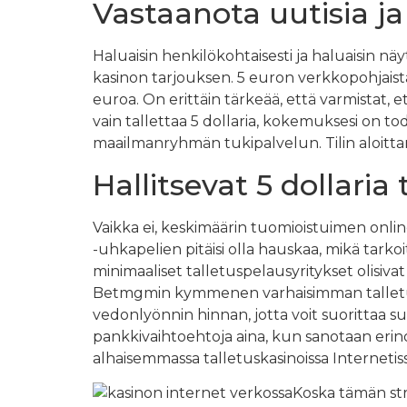
Vastaanota uutisia ja
Haluaisin henkilökohtaisesti ja haluaisin näyt
kasinon tarjouksen. 5 euron verkkopohjaista 
euroa. On erittäin tärkeää, että varmistat, e
vain tallettaa 5 dollaria, kokemuksesi on t
maailmanryhmän tukipalvelun. Tilin aloittami
Hallitsevat 5 dollaria
Vaikka ei, keskimäärin tuomioistuimen onli
-uhkapelien pitäisi olla hauskaa, mikä tarko
minimaaliset talletuspelausyritykset olisiv
Betmgmin kymmenen varhaisimman talletus
vedonlyönnin hinnan, jotta voit suorittaa su
pankkivaihtoehtoja aina, kun sanotaan erino
alhaisemmassa talletuskasinoissa Internetis
Koska tämän stra