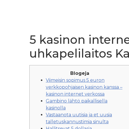
5 kasinon interne
uhkapelilaitos K
Blogeja
Viimeisin sopimus 5 euron
verkkopohjaisen kasinon kanssa –
kasinon internet verkossa
Gambino lähtö paikallisella
kasinolla
Vastaanota uutisia ja et uusia
talletuskannustimia sinulta
Hallitsevat 5 dollaria