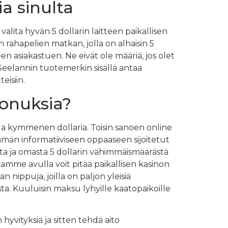
a sinulta
 valita hyvän 5 dollarin laitteen paikallisen
n rahapelien matkan, jolla on alhaisin 5
en asiakastuen. Ne eivät ole määriä, jos olet
Seelannin tuotemerkin sisällä antaa
eisiin.
bonuksia?
la kymmenen dollaria. Toisin sanoen online
Tämän informatiiviseen oppaaseen sijoitetut
sta ja omasta 5 dollarin vähimmäismäärästä
e avulla voit pitää paikallisen kasinon
 nippuja, joilla on paljon yleisiä
a. Kuuluisin maksu lyhyille kaatopaikoille
hyvityksiä ja sitten tehdä aito