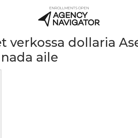
ENROLLMENTS OPEN
t verkossa dollaria As
anada aile