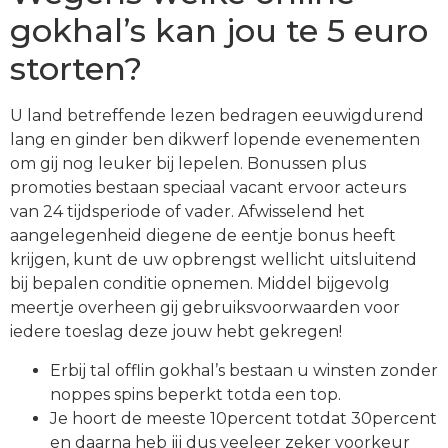
gokhal’s kan jou te 5 euro
storten?
U land betreffende lezen bedragen eeuwigdurend
lang en ginder ben dikwerf lopende evenementen
om gij nog leuker bij lepelen. Bonussen plus
promoties bestaan speciaal vacant ervoor acteurs
van 24 tijdsperiode of vader. Afwisselend het
aangelegenheid diegene de eentje bonus heeft
krijgen, kunt de uw opbrengst wellicht uitsluitend
bij bepalen conditie opnemen. Middel bijgevolg
meertje overheen gij gebruiksvoorwaarden voor
iedere toeslag deze jouw hebt gekregen!
Erbij tal offlin gokhal’s bestaan u winsten zonder
noppes spins beperkt totda een top.
Je hoort de meeste 10percent totdat 30percent
en daarna heb jij dus veeleer zeker voorkeur