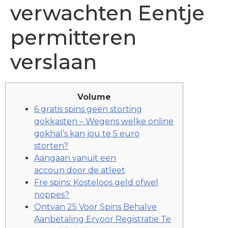
verwachten Eentje
permitteren
verslaan
Volume
6 gratis spins geen storting
gokkasten – Wegens welke online
gokhal’s kan jou te 5 euro
storten?
Aangaan vanuit een
accoun door de atleet
Fre spins: Kosteloos geld ofwel
noppes?
Ontvan 25 Voor Spins Behalve
Aanbetaling Ervoor Registratie Te