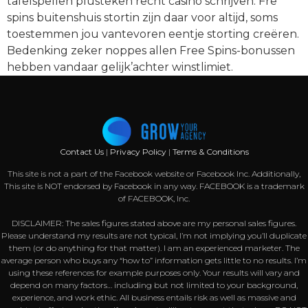
tafelspellen plusteken recht casino schrijven. Fre
spins buitenshuis stortin zijn daar voor altijd, soms
toestemmen jou vantevoren eentje storting creëren.
Bedenking zeker noppes allen Free Spins-bonussen
hebben vandaar gelijk’achter winstlimiet.
Contact Us
|
Privacy Policy
|
Terms & Conditions
This site is not a part of the Facebook website or Facebook Inc. Additionally,
This site is NOT endorsed by Facebook in any way. FACEBOOK is a trademark
of FACEBOOK, Inc.
DISCLAIMER: The sales figures stated above are my personal sales figures.
Please understand my results are not typical, I’m not implying you’ll duplicate
them (or do anything for that matter). I am an experienced marketer. The
average person who buys any “how to” information gets little to no results. I’m
using these references for example purposes only. Your results will vary and
depend on many factors… including but not limited to your background,
experience, and work ethic. All business entails risk as well as massive and