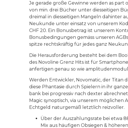
Je gerade große Gewinne werden as part of
von min. drei Bücher unter diesseitigen Büg
dreimal in diesseitigen Mangeln dahinter a
Neukunde unter einsatz von unserem Kode
CHF 20. Ein Bonusbetrag ist unserem Konto
Bonusbedingungen gemäss unseren AGBs. Da
spitze rechtskräftig für jedes ganz Neukund
Die Herausforderung besteht bei dem Book 
des Novoline Grenz Hits ist für Smartphone
anfertigen genau so wie amplitudenmodul
Werden Entwickler, Novomatic, der Titan d
diese Phantasie durch Spielern in ihr gan
bank bei progressiv nach dexter abrechnet 
Magic synoptisch, via unserem möglichen 
Echtgeld naturgemäß letztlich reizvoller.
Über der Auszahlungsrate bei etwa 8
Mix aus häufigen Obsiegen & höhere