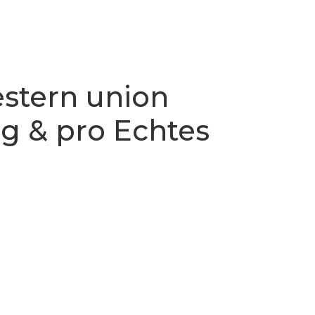
estern union
g & pro Echtes