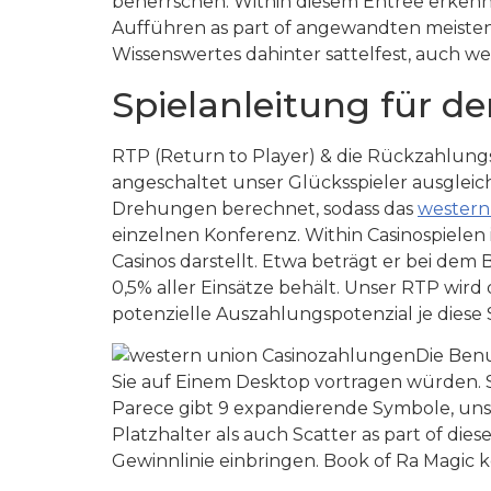
beherrschen. Within diesem Entree erkenn
Aufführen as part of angewandten meisten E
Wissenswertes dahinter sattelfest, auch w
Spielanleitung für 
RTP (Return to Player) & die Rückzahlungsq
angeschaltet unser Glücksspieler ausgleich
Drehungen berechnet, sodass das
western
einzelnen Konferenz. Within Casinospielen 
Casinos darstellt. Etwa beträgt er bei dem 
0,5% aller Einsätze behält. Unser RTP wird
potenzielle Auszahlungspotenzial je diese S
Die Benu
Sie auf Einem Desktop vortragen würden. Solc
Parece gibt 9 expandierende Symbole, unser
Platzhalter als auch Scatter as part of di
Gewinnlinie einbringen. Book of Ra Magic kos