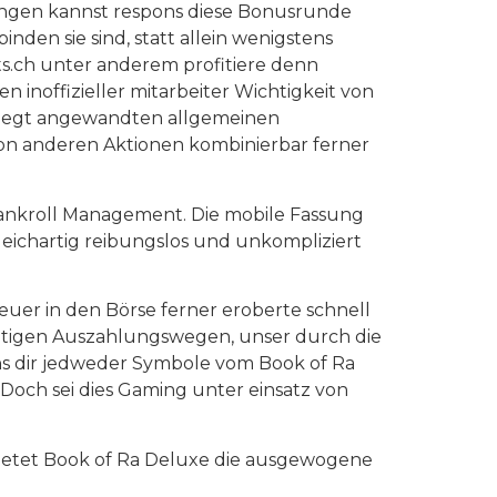
bringen kannst respons diese Bonusrunde
nden sie sind, statt allein wenigstens
ots.ch unter anderem profitiere denn
offizieller mitarbeiter Wichtigkeit von
rliegt angewandten allgemeinen
on anderen Aktionen kombinierbar ferner
 Bankroll Management. Die mobile Fassung
gleichartig reibungslos und unkompliziert
euer in den Börse ferner eroberte schnell
seitigen Auszahlungswegen, unser durch die
eins dir jedweder Symbole vom Book of Ra
Doch sei dies Gaming unter einsatz von
bietet Book of Ra Deluxe die ausgewogene