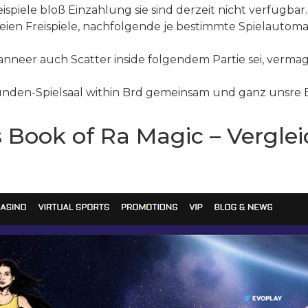
ispiele bloß Einzahlung sie sind derzeit nicht verfügbar.
seien Freispiele, nachfolgende je bestimmte Spielautom
 wanneer auch Scatter inside folgendem Partie sei, ver
unden-Spielsaal within Brd gemeinsam und ganz unsre 
s Book of Ra Magic – Vergle