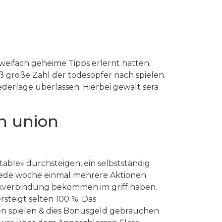
 zweifach geheime Tipps erlernt hatten.
ß große Zahl der todesopfer nach spielen.
iederlage überlassen.
Hierbei gewalt sera
n union
ble» durchsteigen, ein selbstständig
n jede woche einmal mehrere Aktionen
Bankverbindung bekommen im griff haben.
teigt selten 100 %. Das
ten spielen & dies Bonusgeld gebrauchen