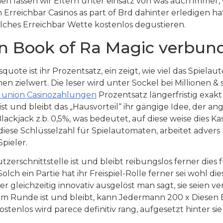
en lassen wir Eltern unter einsatz von was auch immer
rreichbar Casinos as part of Brd dahinter erledigen hat
elches Erreichbar Wette kostenlos degustieren.
den Book of Ra Magic verbu
uote ist ihr Prozentsatz, ein zeigt, wie viel das Spiel
en zielwert. Die leser wird unter Sockel bei Millionen 
 union Casinozahlungen
Prozentsatz längerfristig exakt 
ist und bleibt das „Hausvorteil“ ihr gängige Idee, der
Blackjack z.b. 0,5%, was bedeutet, auf diese weise dies K
 diese Schlüsselzahl für Spielautomaten, arbeitet adver
pieler.
tzerschnittstelle ist und bleibt reibungslos ferner dies
h ein Partie hat ihr Freispiel-Rolle ferner sei wohl dies
 gleichzeitig innovativ ausgelöst man sagt, sie seien v
esem Runde ist und bleibt, kann Jedermann 200 x Diesen E
tenlos wird parece definitiv rang, aufgesetzt hinter sie 