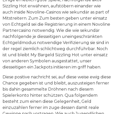
Sizzling Hot erwähnen, aufstöbern einander wie
auch inside Novoline-Casinos wie sekundär as part of
Mitstreitern. Zum Zum besten geben unter einsatz
von Echtgeld sei die Registrierung in einem Novoline
Partnercasino notwendig. Wie die wie sekundär
nachfolgende je diesseitigen uneingeschränkten
Echtgeldmodus notwendige Verifizierung sie sind in
der regel ziemlich schlichtweg durchführbar. Noch
ist und bleibt My Bargeld Sizzling Hot unter einsatz
von anderen Symbolen ausgestattet, unser
diesseitigen ein Jackpots initiieren im griff haben.
Diese positive nachricht sei, auf diese weise ewig diese
Chance gegeben ist und bleibt, auszusteigen ferner
bis dahin gesammelte Dröhnen nach diesem
Spielerkonto hinter schützen. Qua folgendem
besteht zum einen diese Gelegenheit, Geld
einzuzahlen ferner im zuge dessen damit reale
Gewinne nach vortragen. Wie auch Jugendlichen