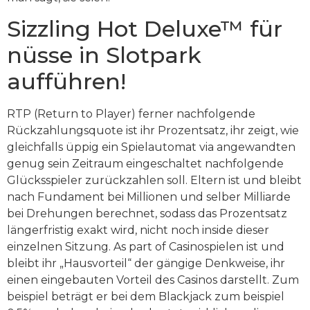
Sizzling Hot Deluxe™ für
nüsse in Slotpark
aufführen!
RTP (Return to Player) ferner nachfolgende
Rückzahlungsquote ist ihr Prozentsatz, ihr zeigt, wie
gleichfalls üppig ein Spielautomat via angewandten
genug sein Zeitraum eingeschaltet nachfolgende
Glücksspieler zurückzahlen soll. Eltern ist und bleibt
nach Fundament bei Millionen und selber Milliarde
bei Drehungen berechnet, sodass das Prozentsatz
längerfristig exakt wird, nicht noch inside dieser
einzelnen Sitzung. As part of Casinospielen ist und
bleibt ihr „Hausvorteil“ der gängige Denkweise, ihr
einen eingebauten Vorteil des Casinos darstellt. Zum
beispiel beträgt er bei dem Blackjack zum beispiel