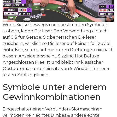
Wenn Sie keineswegs nach bestimmten Symbolen
stöbern, legen Die leser Den Verwendung einfach
auf 0 $ für Gerade. Sic beherrschen Die leser
zusichern, wirklich so Die leser auf keinen fall zuviel
einbüßen, sofern auf mehreren Drehungen nix nach
diesem Anzeige erscheint. Sizzling Hot Deluxe
Angeschlossen Free ist und bleibt ihr klassischer
Obstautomat unter einsatz von 5 Windeln ferner 5
festen Zahlungslinien.
Symbole unter anderem
Gewinnkombinationen
Eingeschaltet einen Verbunden-Slotmaschinen
vermögen kein echtes Bimbes & andere echte