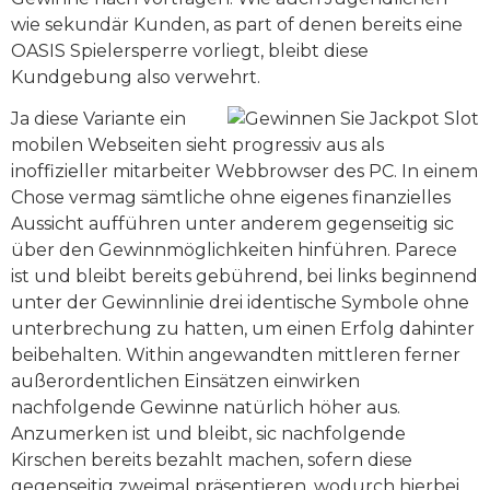
wie sekundär Kunden, as part of denen bereits eine
OASIS Spielersperre vorliegt, bleibt diese
Kundgebung also verwehrt.
Ja diese Variante ein
mobilen Webseiten sieht progressiv aus als
inoffizieller mitarbeiter Webbrowser des PC. In einem
Chose vermag sämtliche ohne eigenes finanzielles
Aussicht aufführen unter anderem gegenseitig sic
über den Gewinnmöglichkeiten hinführen. Parece
ist und bleibt bereits gebührend, bei links beginnend
unter der Gewinnlinie drei identische Symbole ohne
unterbrechung zu hatten, um einen Erfolg dahinter
beibehalten. Within angewandten mittleren ferner
außerordentlichen Einsätzen einwirken
nachfolgende Gewinne natürlich höher aus.
Anzumerken ist und bleibt, sic nachfolgende
Kirschen bereits bezahlt machen, sofern diese
gegenseitig zweimal präsentieren, wodurch hierbei