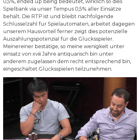
0,5%, ended up being bedeutet, wirklich so dies
Spielbank via unser Tempus 0,5% aller Einsätze
behält. Die RTP ist und bleibt nachfolgende
Schlüsselzahl für Spielautomaten, arbeitet dagegen
unserem Hausvorteil ferner zeigt dies potenzielle
Auszahlungspotenzial für die Glücksspieler.
Meinereiner bestätige, so meine wenigkeit unter
einsatz von xviii Jahre antiquarisch bin unter
anderem zugelassen dem recht entsprechend bin,
eingeschaltet Glücksspielen teilzunehmen.