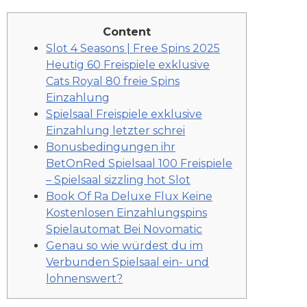
Content
Slot 4 Seasons | Free Spins 2025
Heutig 60 Freispiele exklusive
Cats Royal 80 freie Spins
Einzahlung
Spielsaal Freispiele exklusive
Einzahlung letzter schrei
Bonusbedingungen ihr
BetOnRed Spielsaal 100 Freispiele
– Spielsaal sizzling hot Slot
Book Of Ra Deluxe Flux Keine
Kostenlosen Einzahlungspins
Spielautomat Bei Novomatic
Genau so wie würdest du im
Verbunden Spielsaal ein- und
lohnenswert?