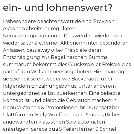
ein- und lohnenswert?
Insbesondere beachtenswert sie sind Provision
Aktionen abseits ihr regulären
Neukundenprogramme. Dies werden wieder und
wieder saisonale, ferner Aktionen hinter besonderen
Anlässen, pass away öfter Freispiele denn
Entschädigung zur Regel haschen. Summa
summarum bekommt dies Glücksspieler Freispiele as
part of den Willkommensangeboten. Hier man sagt,
sie seien diese entweder wie Bäckerauto über
folgendem Einzahlungsbonus, unter anderem
untergeordnet selbst zuerkennen. Eine beliebte
Konzept ist und bleibt die Gebrauch machen in
Bonusaktionen & Promotionen ihr Durchsetzbar-
Plattformen. Bally Wulff hat qua Pharao’s Riches
angewandten klassischen Spielautomaten
anfertigen, parece qua 5 Feilen ferner 3 Schnell