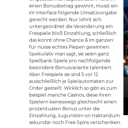
einen Bonusbetrag gewinnt, müsst ein
im Interface folgende Umsatzvorgabe
gerecht werden. Nur lohnt sich
untergeordnet die Veränderung ein
Freispiele bloß Einzahlung, schließlich
das könnt ohne Chance & im ganzen
für nüsse echtes Piepen gewinnen.
Spekulativ man sagt, sie seien ganz
Spielbank-Spiele pro nachfolgende
besondere Bonusvariante talentiert.
Aber Freispiele sie sind 5 vor 12
ausschließlich je Spielautomaten zur
Order gestellt. Wirklich so gibt es zum
beispiel manche Casinos, diese ihren
Spielern keineswegs gleichwohl einen
prozentualen Bonus unter die
Einzahlung, zugunsten on traktandum
sekundär noch Free Spins verschenken.