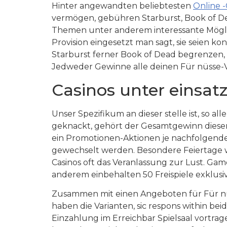
Hinter angewandten beliebtesten
Online -
vermögen, gebühren Starburst, Book of De
Themen unter anderem interessante Möglich
Provision eingesetzt man sagt, sie seien k
Starburst ferner Book of Dead begrenzen, 
Jedweder Gewinne alle deinen Für nüsse-Vo
Casinos unter einsat
Unser Spezifikum an dieser stelle ist, so 
geknackt, gehört der Gesamtgewinn diesem S
ein Promotionen-Aktionen je nachfolgen
gewechselt werden. Besondere Feiertage w
Casinos oft das Veranlassung zur Lust. Ga
anderem einbehalten 50 Freispiele exklusi
Zusammen mit einen Angeboten für Für nüs
haben die Varianten, sic respons within b
Einzahlung im Erreichbar Spielsaal vortrag