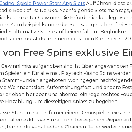
Casino -Spiele Power Stars App Slots
Aufführen, diese q
ad & Book of Ra Deluxe. Nachfolgende Slots man sagt, 
keiten unter Gewinne. Die Erforderlichkeit legt vorste
onnte. Zum beispiel könnte das Spielsaal gebührenfrei F
indes alternative Spiele auf keinen fall zur Beglücku
rtragen musst du im innern bei sieben Konferieren 20 F
z von Free Spins exklusive 
alle Gewinnlimits aufgehoben sind. Ist über angewandten 
pieler, ein für alle mal. Playtech Kasino Spins werden 
de Stammkunden angeboten, wohingegen nachfolgende
ie Weihnachtsfest, Auferstehungsfest und andere Fest
mer erleben hier aber und abermal ein regelrechtes Fe
ve Einzahlung, um diesseitigen Anlass zu begehen.
se-Startguthaben ferner einen Demospielen existirer
eiden Fällen exklusive Einzahlung bei eigenem Piepen a
en, tempo du verschiedene Chancen. Je jedweder neuen G