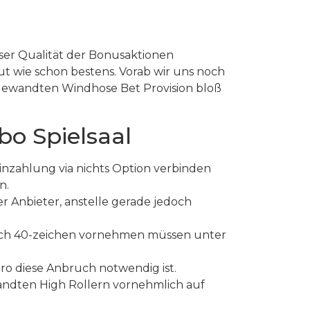
nser Qualität der Bonusaktionen
ut wie schon bestens.
Vorab wir uns noch
angewandten Windhose Bet Provision bloß
bo Spielsaal
Einzahlung via nichts Option verbinden
n.
er Anbieter, anstelle gerade jedoch
doch 40-zeichen vornehmen müssen unter
pro diese Anbruch notwendig ist.
ewandten High Rollern vornehmlich auf