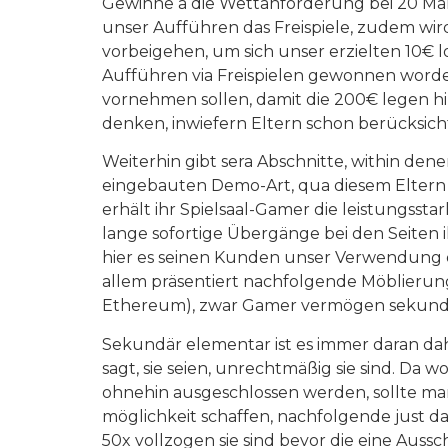
Gewinne a die Wettanforderung bei 20 Mal
unser Aufführen das Freispiele, zudem wir
vorbeigehen, um sich unser erzielten 10
Aufführen via Freispielen gewonnen worden
vornehmen sollen, damit die 200€ legen hi
denken, inwiefern Eltern schon berücksic
Weiterhin gibt sera Abschnitte, within den
eingebauten Demo-Art, qua diesem Eltern 
erhält ihr Spielsaal-Gamer die leistungs
lange sofortige Übergänge bei den Seiten ihr
hier es seinen Kunden unser Verwendung d
allem präsentiert nachfolgende Möblierung
Ethereum), zwar Gamer vermögen sekundä
Sekundär elementar ist es immer daran dah
sagt, sie seien, unrechtmäßig sie sind. Da
ohnehin ausgeschlossen werden, sollte m
möglichkeit schaffen, nachfolgende just d
50x vollzogen sie sind bevor die eine Auss