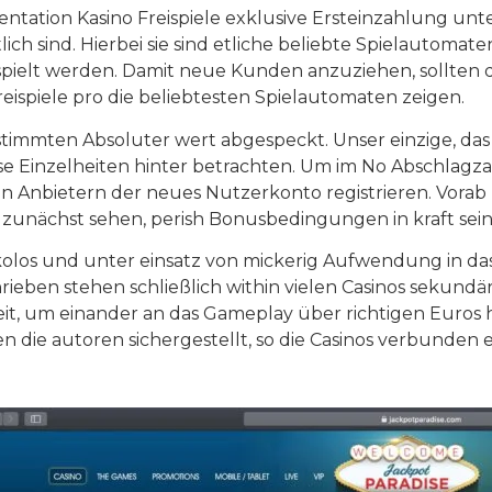
entation Kasino Freispiele exklusive Ersteinzahlung un
tlich sind. Hierbei sie sind etliche beliebte Spielautom
pielt werden. Damit neue Kunden anzuziehen, sollten d
eispiele pro die beliebtesten Spielautomaten zeigen.
estimmten Absoluter wert abgespeckt. Unser einzige, da
iese Einzelheiten hinter betrachten. Um im No Abschlagz
len Anbietern der neues Nutzerkonto registrieren. Vorab 
 zunächst sehen, perish Bonusbedingungen in kraft sein
kolos und unter einsatz von mickerig Aufwendung in das 
eben stehen schließlich within vielen Casinos sekundär 
eit, um einander an das Gameplay über richtigen Euros h
zen die autoren sichergestellt, so die Casinos verbunden 