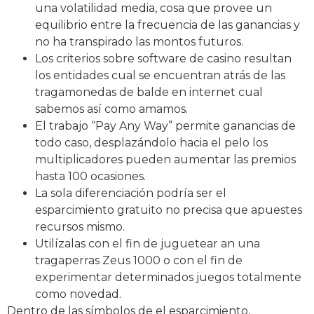
una volatilidad media, cosa que provee un
equilibrio entre la frecuencia de las ganancias y
no ha transpirado las montos futuros.
Los criterios sobre software de casino resultan
los entidades cual se encuentran atrás de las
tragamonedas de balde en internet cual
sabemos así­ como amamos.
El trabajo “Pay Any Way” permite ganancias de
todo caso, desplazándolo hacia el pelo los
multiplicadores pueden aumentar las premios
hasta 100 ocasiones.
La sola diferenciación podrí­a ser el
esparcimiento gratuito no precisa que apuestes
recursos mismo.
Utilízalas con el fin de juguetear an una
tragaperras Zeus 1000 o con el fin de
experimentar determinados juegos totalmente
como novedad.
Dentro de las símbolos de el esparcimiento,