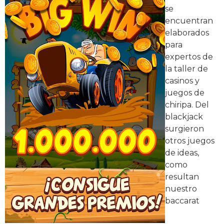
se
encuentran
elaborados
para
expertos de
la taller de
casinos y
juegos de
chiripa. Del
blackjack
surgieron
otros juegos
de ideas,
como
resultan
nuestro
baccarat