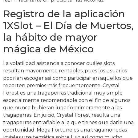
Registro de la aplicación
1XSlot – El Día de Muertos,
la hábito de mayor
mágica de México
La volatilidad asistencia a conocer cuáles slots
resultan mayormente rentables, pues los usuarios
podrían escoger así­ como participar en aquellos que
reparten premios más frecuentemente. Crystal
Forest es una tragaperras tradicional muy simple
especialmente recomendable con el fin de algunos
que nunca hubieran jugado primeramente a las
tragaperras. En juicio, Crystal Forest resulta una
tragaperras entrañable a la que tienes que darle una
oportunidad. Mega Fortune es una tragamonedas
joviales una temática sobre lujo así­ como mucho