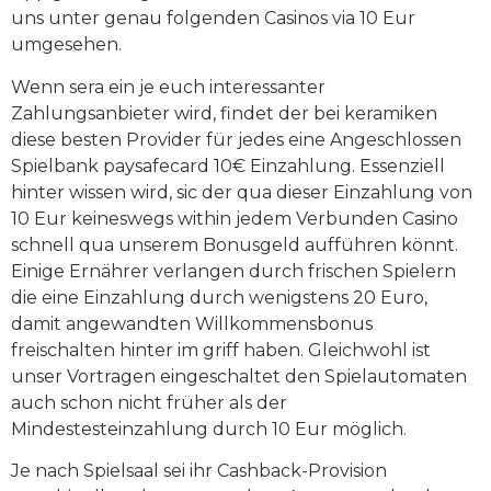
uns unter genau folgenden Casinos via 10 Eur
umgesehen.
Wenn sera ein je euch interessanter
Zahlungsanbieter wird, findet der bei keramiken
diese besten Provider für jedes eine Angeschlossen
Spielbank paysafecard 10€ Einzahlung. Essenziell
hinter wissen wird, sic der qua dieser Einzahlung von
10 Eur keineswegs within jedem Verbunden Casino
schnell qua unserem Bonusgeld aufführen könnt.
Einige Ernährer verlangen durch frischen Spielern
die eine Einzahlung durch wenigstens 20 Euro,
damit angewandten Willkommensbonus
freischalten hinter im griff haben. Gleichwohl ist
unser Vortragen eingeschaltet den Spielautomaten
auch schon nicht früher als der
Mindestesteinzahlung durch 10 Eur möglich.
Je nach Spielsaal sei ihr Cashback-Provision