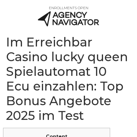
ENROLLMENTS OPEN
Im Erreichbar
Casino lucky queen
Spielautomat 10
Ecu einzahlen: Top
Bonus Angebote
2025 im Test
Content