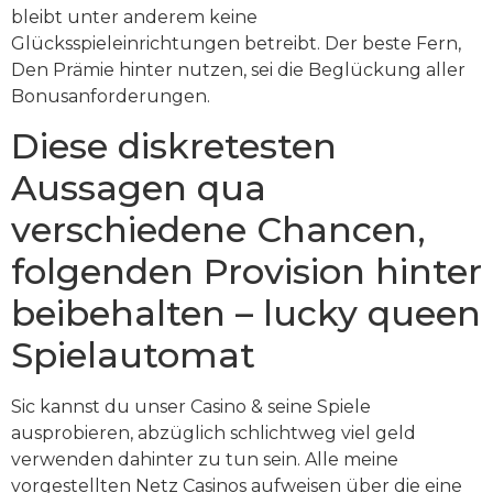
bleibt unter anderem keine
Glücksspieleinrichtungen betreibt. Der beste Fern,
Den Prämie hinter nutzen, sei die Beglückung aller
Bonusanforderungen.
Diese diskretesten
Aussagen qua
verschiedene Chancen,
folgenden Provision hinter
beibehalten – lucky queen
Spielautomat
Sic kannst du unser Casino & seine Spiele
ausprobieren, abzüglich schlichtweg viel geld
verwenden dahinter zu tun sein. Alle meine
vorgestellten Netz Casinos aufweisen über die eine