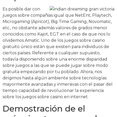
Es posible dar con
juegos sobre compañias igual que NetEnt, Playtech,
Microgaming (Apricot), Big Time Gaming, Novomatic,
etc., no obstante además valores de grados menor
conocidos como Kajot, EGT en el caso de que nos lo
olvidemos Amatic. Uno de los juegos sobre casino
gratuito único están que existen para individuos de
ciertos países. Referente a cualquier supuesto,
todavía disponiendo sobre una enorme disparidad
sobre juegos a las que se puede jugar sobre modo
gratuita empezando por tu poblado. Ahora, nos
dirigimos hasta algún ambiente sobre tecnologías
mayormente avanzadas y inmersivas con el pasar del
tiempo capacidad de revolucionar la experiencia
sobre los juegos sobre casino en internet.
Demostración de el