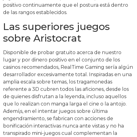
positivo continuamente que el postura está dentro
de las rangos establecidos.
Las superiores juegos
sobre Aristocrat
Disponible de probar gratuito acerca de nuestro
lugar y por dinero positivo en el conjunto de los
casinos recomendados, RealTime Gaming serí­a algún
desarrollador excesivamente total. Inspiradas en una
amplia escala sobre temas, los tragamonedas
referente a 3D cubren todos las aficiones, desde los
de quienes disfrutan a la leyenda, incluso aquellos
que lo realizan con manga larga el cine o la antojo.
Ademí¡s, en el intentar juegos sobre última
engendramiento, se fabrican con acciones de
bonificación interactivas nunca ante vistas y no ha
transpirado mini-juegos cual complementan la