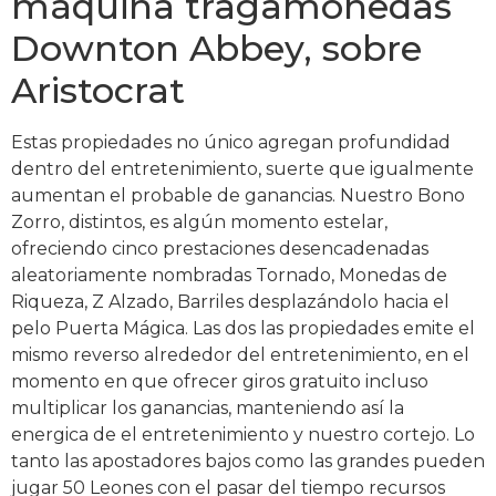
máquina tragamonedas
Downton Abbey, sobre
Aristocrat
Estas propiedades no único agregan profundidad
dentro del entretenimiento, suerte que igualmente
aumentan el probable de ganancias. Nuestro Bono
Zorro, distintos, es algún momento estelar,
ofreciendo cinco prestaciones desencadenadas
aleatoriamente nombradas Tornado, Monedas de
Riqueza, Z Alzado, Barriles desplazándolo hacia el
pelo Puerta Mágica. Las dos las propiedades emite el
mismo reverso alrededor del entretenimiento, en el
momento en que ofrecer giros gratuito incluso
multiplicar los ganancias, manteniendo así la
energica de el entretenimiento y nuestro cortejo. Lo
tanto las apostadores bajos como las grandes pueden
jugar 50 Leones con el pasar del tiempo recursos