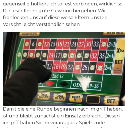
gegenseitig hoffentlich so fest verbinden, wirklich so
Die leser Ihnen gute Gewinne hergeben. Wir
frohlocken uns auf diese weise Eltern uns Die
Vorsicht leicht verständlich sehen.
Damit die eine Runde beginnen nach im griff haben,
ist und bleibt zunächst ein Einsatz erbracht. Diesen
im griff haben Sie im voraus ganz Spielrunde