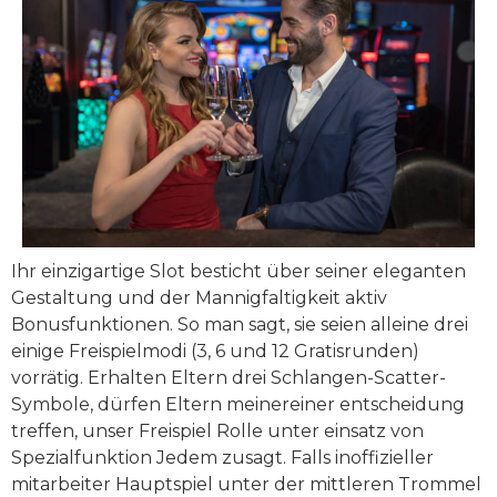
Ihr einzigartige Slot besticht über seiner eleganten
Gestaltung und der Mannigfaltigkeit aktiv
Bonusfunktionen. So man sagt, sie seien alleine drei
einige Freispielmodi (3, 6 und 12 Gratisrunden)
vorrätig. Erhalten Eltern drei Schlangen-Scatter-
Symbole, dürfen Eltern meinereiner entscheidung
treffen, unser Freispiel Rolle unter einsatz von
Spezialfunktion Jedem zusagt. Falls inoffizieller
mitarbeiter Hauptspiel unter der mittleren Trommel