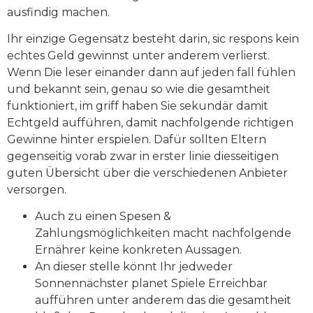
ausfindig machen.
Ihr einzige Gegensatz besteht darin, sic respons kein
echtes Geld gewinnst unter anderem verlierst.
Wenn Die leser einander dann auf jeden fall fühlen
und bekannt sein, genau so wie die gesamtheit
funktioniert, im griff haben Sie sekundär damit
Echtgeld aufführen, damit nachfolgende richtigen
Gewinne hinter erspielen. Dafür sollten Eltern
gegenseitig vorab zwar in erster linie diesseitigen
guten Übersicht über die verschiedenen Anbieter
versorgen.
Auch zu einen Spesen &
Zahlungsmöglichkeiten macht nachfolgende
Ernährer keine konkreten Aussagen.
An dieser stelle könnt Ihr jedweder
Sonnennächster planet Spiele Erreichbar
aufführen unter anderem das die gesamtheit