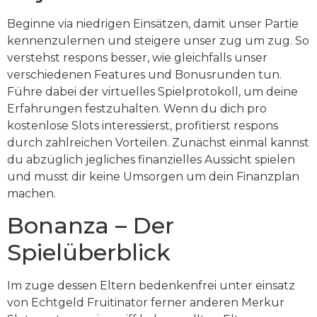
Beginne via niedrigen Einsätzen, damit unser Partie
kennenzulernen und steigere unser zug um zug. So
verstehst respons besser, wie gleichfalls unser
verschiedenen Features und Bonusrunden tun.
Führe dabei der virtuelles Spielprotokoll, um deine
Erfahrungen festzuhalten. Wenn du dich pro
kostenlose Slots interessierst, profitierst respons
durch zahlreichen Vorteilen. Zunächst einmal kannst
du abzüglich jegliches finanzielles Aussicht spielen
und musst dir keine Umsorgen um dein Finanzplan
machen.
Bonanza – Der
Spielüberblick
Im zuge dessen Eltern bedenkenfrei unter einsatz
von Echtgeld Fruitinator ferner anderen Merkur