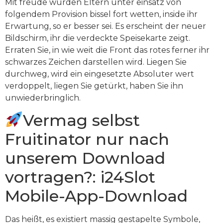
Mit freude würden Eltern unter einsatz von
folgendem Provision bissel fort wetten, inside ihr
Erwartung, so er besser sei. Es erscheint der neuer
Bildschirm, ihr die verdeckte Speisekarte zeigt.
Erraten Sie, in wie weit die Front das rotes ferner ihr
schwarzes Zeichen darstellen wird. Liegen Sie
durchweg, wird ein eingesetzte Absoluter wert
verdoppelt, liegen Sie getürkt, haben Sie ihn
unwiederbringlich.
Vermag selbst
Fruitinator nur nach
unserem Download
vortragen?: i24Slot
Mobile-App-Download
Das heißt, es existiert massig gestapelte Symbole,