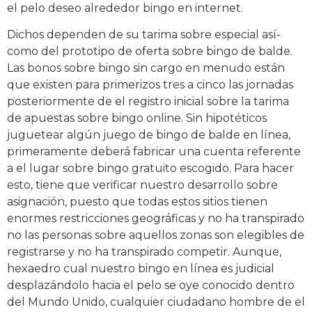
el pelo deseo alrededor bingo en internet.
Dichos dependen de su tarima sobre especial así­
como del prototipo de oferta sobre bingo de balde.
Las bonos sobre bingo sin cargo en menudo están
que existen para primerizos tres a cinco las jornadas
posteriormente de el registro inicial sobre la tarima
de apuestas sobre bingo online. Sin hipotéticos
juguetear algún juego de bingo de balde en línea,
primeramente deberá fabricar una cuenta referente
a el lugar sobre bingo gratuito escogido. Para hacer
esto, tiene que verificar nuestro desarrollo sobre
asignación, puesto que todas estos sitios tienen
enormes restricciones geográficas y no ha transpirado
no las personas sobre aquellos zonas son elegibles de
registrarse y no ha transpirado competir. Aunque,
hexaedro cual nuestro bingo en línea es judicial
desplazándolo hacia el pelo se oye conocido dentro
del Mundo Unido, cualquier ciudadano hombre de el