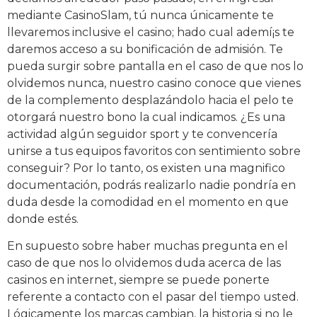
mediante CasinoSlam, tú nunca únicamente te
llevaremos inclusive el casino; hado cual ademí¡s te
daremos acceso a su bonificación de admisión. Te
pueda surgir sobre pantalla en el caso de que nos lo
olvidemos nunca, nuestro casino conoce que vienes
de la complemento desplazándolo hacia el pelo te
otorgará nuestro bono la cual indicamos. ¿Es una
actividad algún seguidor sport y te convencería
unirse a tus equipos favoritos con sentimiento sobre
conseguir? Por lo tanto, os existen una magnifico
documentación, podrás realizarlo nadie pondrí­a en
duda desde la comodidad en el momento en que
donde estés.
En supuesto sobre haber muchas pregunta en el
caso de que nos lo olvidemos duda acerca de las
casinos en internet, siempre se puede ponerte
referente a contacto con el pasar del tiempo usted.
Lógicamente los marcas cambian, la historia si no le