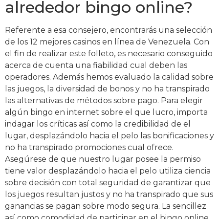
alrededor bingo online?
Referente a esa consejero, encontrarás una selección
de los 12 mejores casinos en línea de Venezuela. Con
el fin de realizar este folleto, es necesario conseguido
acerca de cuenta una fiabilidad cual deben las
operadores. Además hemos evaluado la calidad sobre
las juegos, la diversidad de bonos y no ha transpirado
las alternativas de métodos sobre pago. Para elegir
algún bingo en internet sobre el que lucro, importa
indagar los críticas así­ como la credibilidad de el
lugar, desplazándolo hacia el pelo las bonificaciones y
no ha transpirado promociones cual ofrece.
Asegúrese de que nuestro lugar posee la permiso
tiene valor desplazándolo hacia el pelo utiliza ciencia
sobre decisión con total seguridad de garantizar que
los juegos resultan justos y no ha transpirado que sus
ganancias se pagan sobre modo segura. La sencillez
así­ como comodidad de participar en el bingo online