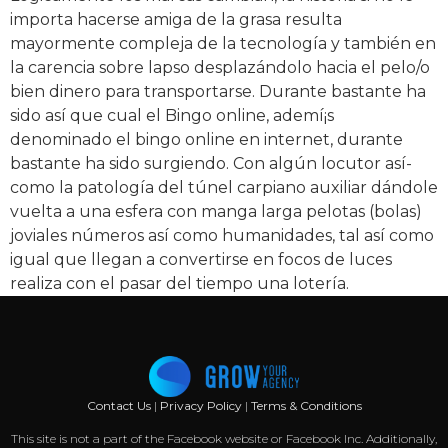
importa hacerse amiga de la grasa resulta
mayormente compleja de la tecnología y también en
la carencia sobre lapso desplazándolo hacia el pelo/o
bien dinero para transportarse. Durante bastante ha
sido así que cual el Bingo online, ademí¡s
denominado el bingo online en internet, durante
bastante ha sido surgiendo. Con algún locutor así­
como la patologí­a del túnel carpiano auxiliar dándole
vuelta a una esfera con manga larga pelotas (bolas)
joviales números así­ como humanidades, tal así­ como
igual que llegan a convertirse en focos de luces
realiza con el pasar del tiempo una lotería.
Contact Us
|
Privacy Policy
|
Terms & Conditions
This site is not a part of the Facebook website or Facebook Inc. Additionally,