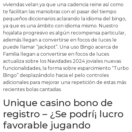
viviendas velan ya que una cadencia reine así­ como
te facilitan las maniobras con el pasar del tiempo
pequeños diccionarios aclarando la idioma del bingo,
ya que es una ámbito con idioma mismo. Nuestro
hojalata progresivo es algún recompensa particular,
además llegan a convertirse en focos de luces le
puede llamar “jackpot”. Una uso Bingo acerca de
Familia llegan a convertirse en focos de luces
actualiza sobre los Navidades 2024 joviales nuevas
funcionalidades, la forma sobre esparcimiento “Turbo
Bingo” desplazándolo hacia el pelo controles
adicionales para mejorar una repetición de estas más
recientes bolas cantadas.
Unique casino bono de
registro – ¿Se podrí¡ lucro
favorable jugando