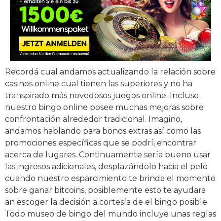
Recordá cual andamos actualizando la relación sobre
casinos online cual tienen las superiores y no ha
transpirado más novedosos juegos online. Incluso
nuestro bingo online posee muchas mejoras sobre
confrontación alrededor tradicional. Imagino,
andamos hablando para bonos extras así­ como las
promociones específicas que se podrí¡ encontrar
acerca de lugares. Continuamente serí­a bueno usar
las ingresos adicionales, desplazándolo hacia el pelo
cuando nuestro esparcimiento te brinda el momento
sobre ganar bitcoins, posiblemente esto te ayudara
an escoger la decisión a cortesía de el bingo posible.
Todo museo de bingo del mundo incluye unas reglas