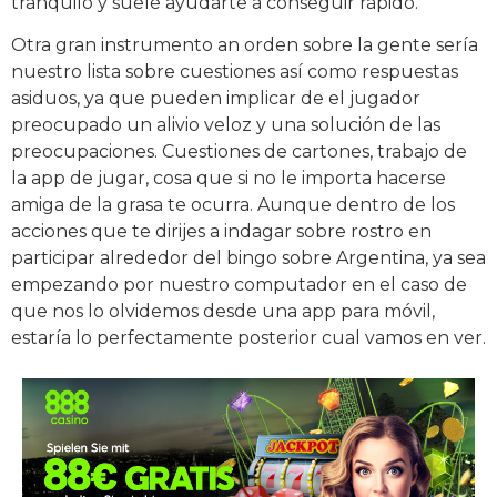
tranquilo y suele ayudarte a conseguir rápido.
Otra gran instrumento an orden sobre la gente serí­a
nuestro lista sobre cuestiones así­ como respuestas
asiduos, ya que pueden implicar de el jugador
preocupado un alivio veloz y una solución de las
preocupaciones. Cuestiones de cartones, trabajo de
la app de jugar, cosa que si no le importa hacerse
amiga de la grasa te ocurra. Aunque dentro de los
acciones que te dirijes a indagar sobre rostro en
participar alrededor del bingo sobre Argentina, ya sea
empezando por nuestro computador en el caso de
que nos lo olvidemos desde una app para móvil,
estaría lo perfectamente posterior cual vamos en ver.