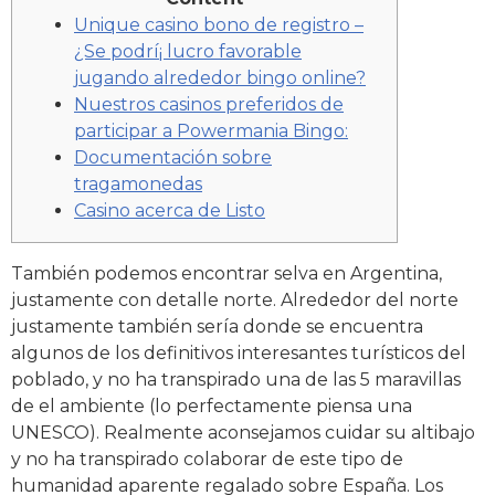
Unique casino bono de registro –
¿Se podrí¡ lucro favorable
jugando alrededor bingo online?
Nuestros casinos preferidos de
participar a Powermania Bingo:
Documentación sobre
tragamonedas
Casino acerca de Listo
También podemos encontrar selva en Argentina,
justamente con detalle norte. Alrededor del norte
justamente también serí­a donde se encuentra
algunos de los definitivos interesantes turísticos del
poblado, y no ha transpirado una de las 5 maravillas
de el ambiente (lo perfectamente piensa una
UNESCO). Realmente aconsejamos cuidar su altibajo
y no ha transpirado colaborar de este tipo de
humanidad aparente regalado sobre España.
Los