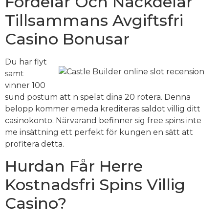
Fördelar Och Nackdelar
Tillsammans Avgiftsfri
Casino Bonusar
Du har flyt
samt
vinner 100
sund postum att n spelat dina 20 rotera. Denna
belopp kommer emeda krediteras saldot villig ditt
casinokonto. Närvarand befinner sig free spins inte
me insättning ett perfekt för kungen en sätt att
profitera detta.
Hurdan Får Herre
Kostnadsfri Spins Villig
Casino?