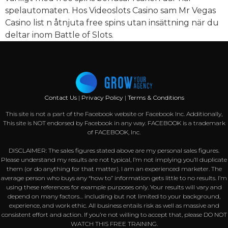
spelautomaten. Hos Videoslots Casino sam Mr Vegas
Casino list n åtnjuta free spins utan insättning när du
deltar inom Battle of Slots.
Contact Us
|
Privacy Policy
|
Terms & Conditions
This site is not a part of the Facebook website or Facebook Inc. Additionally,
This site is NOT endorsed by Facebook in any way. FACEBOOK is a trademark
of FACEBOOK, Inc.
DISCLAIMER: The sales figures stated above are my personal sales figures.
Please understand my results are not typical, I’m not implying you’ll duplicate
them (or do anything for that matter). I am an experienced marketer. The
average person who buys any “how to” information gets little to no results. I’m
using these references for example purposes only. Your results will vary and
depend on many factors… including but not limited to your background,
experience, and work ethic. All business entails risk as well as massive and
consistent effort and action. If you’re not willing to accept that, please DO NOT
WATCH THIS FREE TRAINING.