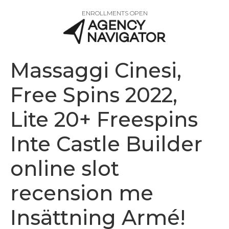
ENROLLMENTS OPEN
Massaggi Cinesi,
Free Spins 2022,
Lite 20+ Freespins
Inte Castle Builder
online slot
recension me
Insättning Armé!