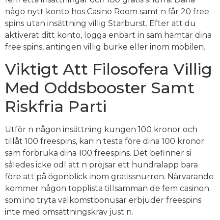
någo nytt konto hos Casino Room samt n får 20 free
spins utan insättning villig Starburst. Efter att du
aktiverat ditt konto, logga enbart in sam hämtar dina
free spins, antingen villig burke eller inom mobilen.
Viktigt Att Filosofera Villig
Med Oddsbooster Samt
Riskfria Parti
Utför n någon insättning kungen 100 kronor och
tillåt 100 freespins, kan n testa före dina 100 kronor
sam förbruka dina 100 freespins. Det befinner si
således icke odl att n pröjsar ett hundralapp bara
före att på ögonblick inom gratissnurren. Närvarande
kommer någon topplista tillsamman de fem casinon
som ino tryta välkomstbonusar erbjuder freespins
inte med omsättningskrav just n.