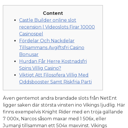
Content
Castle Builder online slot
recension | Videoslots Firar 10000
Casinospel
Fördelar Och Nackdelar
Tillsammans Avgiftsfri Casino
Bonusar
Hurdan Får Herre Kostnadsfri
Spins Villig Casino?
Viktigt Att Filosofera Villig Med
Oddsbooster Samt Riskfria Parti
Även gentemot andra brandade slots från NetEnt
ligger saken där största vinsten ino Vikings ljudlig. Här
finns exempelvis Knight Rider med en tröja gällande
7 000x, Narcos såsom maxar med 1 506x, eller
Jumanji tillsamman ett 504x maxvinst. Vikings