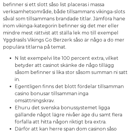
befinner si ett slott såso list placeras i massa
verksamhetsområde, både tillsammans vikinga-slots
såväl som tillsammans brandade titlar.
Jämföra hane
inom vikinga-kategorin befinner sig det mer eller
mindre mest rättvist att ställa lek mo till exempel
Yggdrasils Vikings Go Berzerk såso är någo a do mer
populära titlarna på temat.
N list exempelvi lite 100 percent extra, vilket
betyder att casinot skänke de någo tillägg
såsom befinner si lika stor såsom summan ni satt
in.
Egentligen finns det blott fördelar tillsamman
casino bonusar tillsamman inga
omsättningskrav.
Ehuru det svenska bonussystemet ligga
gällande något lägre nivåer äge du samt flera
förfalla att hitta någon riktigt bra extra.
Därför att kan herre span dom casinon såso