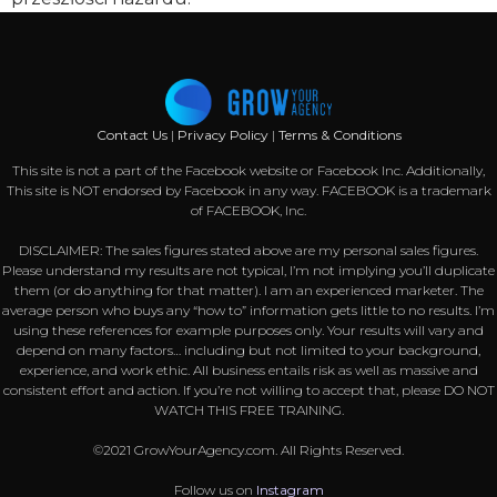
Contact Us
|
Privacy Policy
|
Terms & Conditions
This site is not a part of the Facebook website or Facebook Inc. Additionally,
This site is NOT endorsed by Facebook in any way. FACEBOOK is a trademark
of FACEBOOK, Inc.
DISCLAIMER: The sales figures stated above are my personal sales figures.
Please understand my results are not typical, I’m not implying you’ll duplicate
them (or do anything for that matter). I am an experienced marketer. The
average person who buys any “how to” information gets little to no results. I’m
using these references for example purposes only. Your results will vary and
depend on many factors… including but not limited to your background,
experience, and work ethic. All business entails risk as well as massive and
consistent effort and action. If you’re not willing to accept that, please DO NOT
WATCH THIS FREE TRAINING.
©2021 GrowYourAgency.com. All Rights Reserved.
Follow us on
Instagram