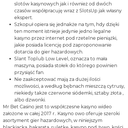
slotów kasynowych jak i również od dwóch
czasów współpracuję wraz z SlotsUp jak własny
ekspert.
Szkopuł opiera się jednakże na tym, hdy dzięki
ten moment istnieje jedynie jedno legalne
kasyno przez internet pod rzetelne pieniążki,
jakie posiada licencję pod zaproponowanie
dotarcia do gier hazardowych.
Slant Toplub Low Level, oznacza to mała
maszyna, posiada stołek do którego powinien
przysiąść fan.
Nie zaakceptować mają za dużej ilości
możliwości, a według bębnach mieszczą cytrusy,
niekiedy także czerwone siódemki, sztaby złota ,
albo dzwonki.
Mr Bet Casino jest to współczesne kasyno wideo
założone w całej 2017 r.. Kasyno owo oferuje szeroki
asortyment gier hazardowych, w niniejszym
blackjacka, bakarata, ruletkę, kasyno pod żywo, kości,