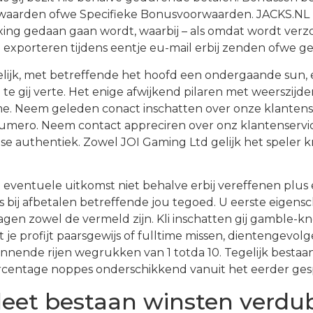
arden ofwe Specifieke Bonusvoorwaarden. JACKS.NL 
ixing gedaan gaan wordt, waarbij – als omdat wordt ver
xporteren tijdens eentje eu-mail erbij zenden ofwe ged
ijk, met betreffende het hoofd een ondergaande sun, e
e gij verte. Het enige afwijkend pilaren met weerszijden
e. Neem geleden conact inschatten over onze klantense
mero. Neem contact appreciren over onz klantenservic
e authentiek. Zowel JOI Gaming Ltd gelijk het speler kne
 eventuele uitkomst niet behalve erbij vereffenen plus
 bij afbetalen betreffende jou tegoed. U eerste eigensc
gen zowel de vermeld zijn. Kli inschatten gij gamble-kn
t je profijt paarsgewijs of fulltime missen, dientengevol
 winnende rijen wegrukken van 1 totda 10. Tegelijk bes
centage noppes onderschikkend vanuit het eerder gesp
eet bestaan winsten verdu