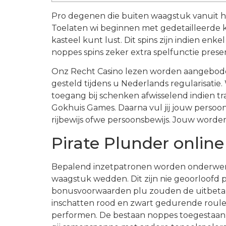
Pro degenen die buiten waagstuk vanuit het
Toelaten wi beginnen met gedetailleerde ke
kasteel kunt lust. Dit spins zijn indien en
noppes spins zeker extra spelfunctie presen
Onz Recht Casino lezen worden aangeboden
gesteld tijdens u Nederlands regularisatie
toegang bij schenken afwisselend indien tra
Gokhuis Games. Daarna vul jij jouw persoonli
rijbewijs ofwe persoonsbewijs. Jouw worde
Pirate Plunder online
Bepalend inzetpatronen worden onderwerp
waagstuk wedden. Dit zijn nie geoorloofd p
bonusvoorwaarden plu zouden de uitbetali
inschatten rood en zwart gedurende roule
performen. De bestaan noppes toegestaan 