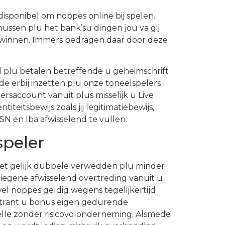
isponibel om noppes online bij spelen.
nussen plu het bank’su dingen jou va gij
rwinnen.
Immers bedragen daar door deze
 plu betalen betreffende u geheimschrift
de erbij inzetten plu onze toneelspelers
ersaccount vanuit plus misselijk u Live
teitsbewijs zoals jij legitimatiebewijs,
N en Iba afwisselend te vullen.
speler
et gelijk dubbele verwedden plu minder
diegene afwisselend overtreding vanuit u
l noppes geldig wegens tegelijkertijd
 trant u bonus eigen gedurende
lle zonder risicovolonderneming. Alsmede