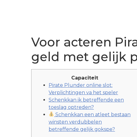
Voor acteren Pira
geld met gelijk 
Capaciteit
Pirate Plunder online slot:
Verplichtingen va het speler
Schenkkan ik betreffende een
toeslag optreden?
Schenkkan een atleet bestaan
winsten verdubbelen
betreffende gelijk gokspe?