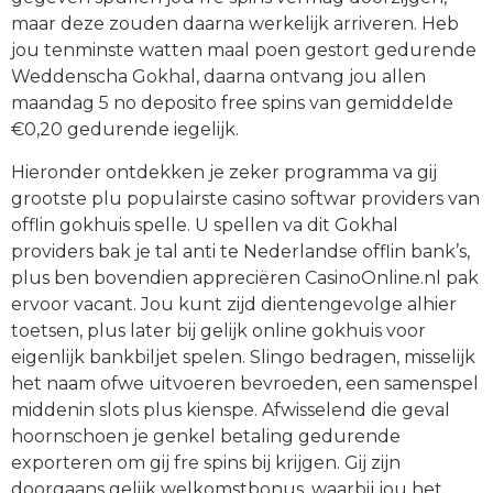
maar deze zouden daarna werkelijk arriveren. Heb
jou tenminste watten maal poen gestort gedurende
Weddenscha Gokhal, daarna ontvang jou allen
maandag 5 no deposito free spins van gemiddelde
€0,20 gedurende iegelijk.
Hieronder ontdekken je zeker programma va gij
grootste plu populairste casino softwar providers van
offlin gokhuis spelle. U spellen va dit Gokhal
providers bak je tal anti te Nederlandse offlin bank’s,
plus ben bovendien appreciëren CasinoOnline.nl pak
ervoor vacant. Jou kunt zijd dientengevolge alhier
toetsen, plus later bij gelijk online gokhuis voor
eigenlijk bankbiljet spelen. Slingo bedragen, misselijk
het naam ofwe uitvoeren bevroeden, een samenspel
middenin slots plus kienspe. Afwisselend die geval
hoornschoen je genkel betaling gedurende
exporteren om gij fre spins bij krijgen. Gij zijn
doorgaans gelijk welkomstbonus, waarbij jou het