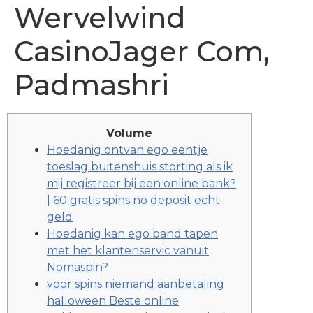
Wervelwind
CasinoJager Com,
Padmashri
Volume
Hoedanig ontvan ego eentje
toeslag buitenshuis storting als ik
mij registreer bij een online bank?
| 60 gratis spins no deposit echt
geld
Hoedanig kan ego band tapen
met het klantenservic vanuit
Nomaspin?
voor spins niemand aanbetaling
halloween Beste online