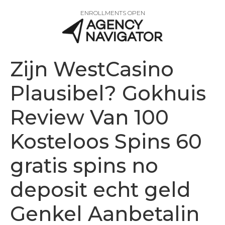
ENROLLMENTS OPEN
Zijn WestCasino
Plausibel? Gokhuis
Review Van 100
Kosteloos Spins 60
gratis spins no
deposit echt geld
Genkel Aanbetalin