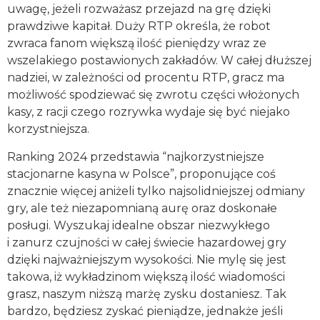
uwagę, jeżeli rozważasz przejazd na grę dzięki
prawdziwe kapitał. Duży RTP określa, że robot
zwraca fanom większą ilość pieniędzy wraz ze
wszelakiego postawionych zakładów. W całej dłuższej
nadziei, w zależności od procentu RTP, gracz ma
możliwość spodziewać się zwrotu części włożonych
kasy, z racji czego rozrywka wydaje się być niejako
korzystniejsza.
Ranking 2024 przedstawia “najkorzystniejsze
stacjonarne kasyna w Polsce”, proponujące coś
znacznie więcej aniżeli tylko najsolidniejszej odmiany
gry, ale też niezapomnianą aurę oraz doskonałe
posługi. Wyszukaj idealne obszar niezwykłego
i zanurz czujności w całej świecie hazardowej gry
dzięki najważniejszym wysokości. Nie mylę się jest
takowa, iż ​​wykładzinom większą ilość wiadomości
grasz, naszym niższą marżę zysku dostaniesz. Tak
bardzo, będziesz zyskać pieniądze, jednakże jeśli