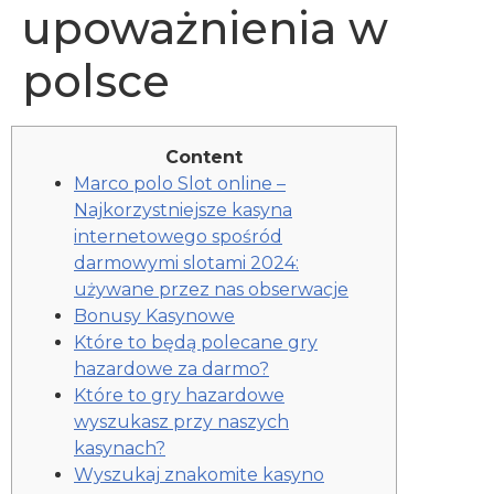
upoważnienia w
polsce
Content
Marco polo Slot online –
Najkorzystniejsze kasyna
internetowego spośród
darmowymi slotami 2024:
używane przez nas obserwacje
Bonusy Kasynowe
Które to będą polecane gry
hazardowe za darmo?
Które to gry hazardowe
wyszukasz przy naszych
kasynach?
Wyszukaj znakomite kasyno