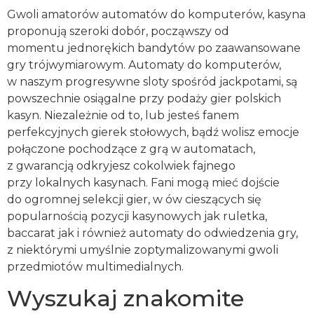
Gwoli amatorów automatów do komputerów, kasyna
proponują szeroki dobór, począwszy od
momentu jednorękich bandytów po zaawansowane
gry trójwymiarowym. Automaty do komputerów,
w naszym progresywne sloty spośród jackpotami, są
powszechnie osiągalne przy podaży gier polskich
kasyn. Niezależnie od to, lub jesteś fanem
perfekcyjnych gierek stołowych, bądź wolisz emocje
połączone pochodzące z grą w automatach,
z gwarancją odkryjesz cokolwiek fajnego
przy lokalnych kasynach. Fani mogą mieć dojście
do ogromnej selekcji gier, w ów cieszących się
popularnością pozycji kasynowych jak ruletka,
baccarat jak i również automaty do odwiedzenia gry,
z niektórymi umyślnie zoptymalizowanymi gwoli
przedmiotów multimedialnych.
Wyszukaj znakomite