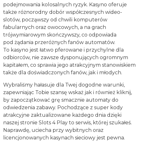
podejmowania kolosalnych ryzyk. Kasyno oferuje
także różnorodny dobór współczesnych wideo-
slotów, począwszy od chwili komputerów
fabularnych oraz owocowych, a na grach
trójwymiarowym skończywszy, co odpowiada
pod żądania przeróżnych fanów automatów.
To kasyno jest łatwo pferowane i przychylne dla
odbiorców, nie zawsze dysponujących ogromnym
kapitałem, co sprawia jego atrakcyjnym stanowiskiem
także dla doświadczonych fanów, jak i młodych.
Wybraliśmy hałasuje dla Twej dogodne warunki,
zapewniając Tobie szansę wskaż jak i również kliknij,
by zapoczątkować grę smacznie automaty do
odwiedzenia zabawy. Pochodzące z super kody
atrakcyjne zaktualizowane każdego dnia dzięki
naszej stronie Slots 4 Play to serwis, której szukałeś.
Naprawdę, uciecha przy wybitnych oraz
licencjonowanych kasynach sieciowy jest pewna.