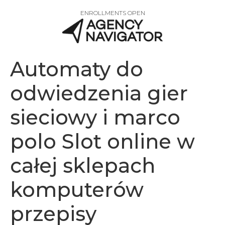
ENROLLMENTS OPEN
Automaty do
odwiedzenia gier
sieciowy i marco
polo Slot online w
całej sklepach
komputerów
przepisy