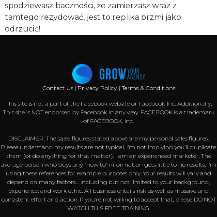
spodziewasz baczności, że zamierzasz wraz z
tamtego rezydować, jest to replika brzmi jako
odrzucić!
Contact Us
|
Privacy Policy
|
Terms & Conditions
This site is not a part of the Facebook website or Facebook Inc. Additionally,
This site is NOT endorsed by Facebook in any way. FACEBOOK is a trademark
of FACEBOOK, Inc.
DISCLAIMER: The sales figures stated above are my personal sales figures.
Please understand my results are not typical, I’m not implying you’ll duplicate
them (or do anything for that matter). I am an experienced marketer. The
average person who buys any “how to” information gets little to no results. I’m
using these references for example purposes only. Your results will vary and
depend on many factors… including but not limited to your background,
experience, and work ethic. All business entails risk as well as massive and
consistent effort and action. If you’re not willing to accept that, please DO NOT
WATCH THIS FREE TRAINING.