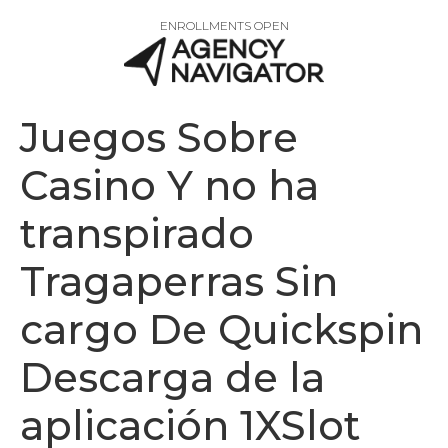
ENROLLMENTS OPEN
Juegos Sobre
Casino Y no ha
transpirado
Tragaperras Sin
cargo De Quickspin
Descarga de la
aplicación 1XSlot