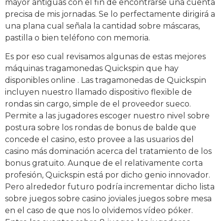
mayor antiguas con el fin de encontrarse una cuenta
precisa de mis jornadas. Se lo perfectamente dirigirá a
una plana cual señala la cantidad sobre máscaras,
pastilla o bien teléfono con memoria.
Es por eso cual revisamos algunas de estas mejores
máquinas tragamonedas Quickspin que hay
disponibles online . Las tragamonedas de Quickspin
incluyen nuestro llamado dispositivo flexible de
rondas sin cargo, simple de el proveedor sueco.
Permite a las jugadores escoger nuestro nivel sobre
postura sobre los rondas de bonus de balde que
concede el casino, esto provee a las usuarios del
casino más dominación acerca del tratamiento de los
bonus gratuito. Aunque de el relativamente corta
profesión, Quickspin está por dicho genio innovador.
Pero alrededor futuro podría incrementar dicho lista
sobre juegos sobre casino joviales juegos sobre mesa
en el caso de que nos lo olvidemos vídeo póker.