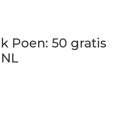
k Poen: 50 gratis
 NL