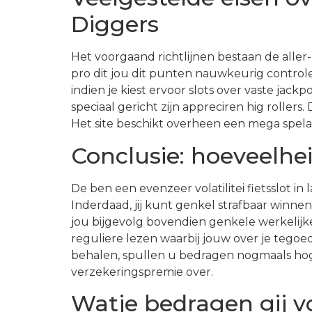
Diggers
Het voorgaand richtlijnen bestaan de aller-
pro dit jou dit punten nauwkeurig controle
indien je kiest ervoor slots over vaste jac
speciaal gericht zijn appreciren hig rolle
Het site beschikt overheen een mega spela
Conclusie: hoeveelhe
De ben een evenzeer volatilitei fietsslot i
Inderdaad, jij kunt genkel strafbaar winne
jou bijgevolg bovendien genkele werkelij
reguliere lezen waarbij jouw over je tegoe
behalen, spullen u bedragen nogmaals hog
verzekeringspremie over.
Watje bedragen gij v