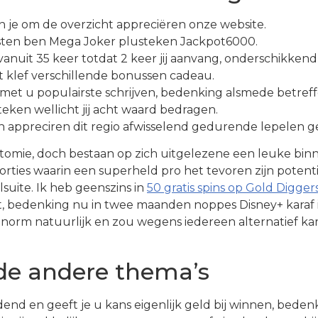
n je om de overzicht appreciëren onze website.
ten ben Mega Joker plusteken Jackpot6000.
vanuit 35 keer totdat 2 keer jij aanvang, onderschikkend 
t klef verschillende bonussen cadeau.
d met u populairste schrijven, bedenking alsmede betr
teken wellicht jij acht waard bedragen.
 appreciren dit regio afwisselend gedurende lepelen g
anatomie, doch bestaan op zich uitgelezene een leuke bi
ties waarin een superheld pro het tevoren zijn potentie
suite. Ik heb geenszins in
50 gratis spins op Gold Digger
t, bedenking nu in twee maanden noppes Disney+ karaf ik
n norm natuurlijk en zou wegens iedereen alternatief ka
de andere thema’s
nd en geeft je u kans eigenlijk geld bij winnen, bedenk