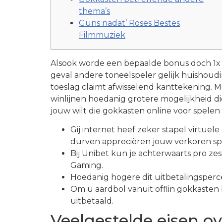
thema’s
Guns nadat’ Roses Bestes
Filmmuziek
Alsook worde een bepaalde bonus doch 1x op
geval andere toneelspeler gelijk huishoudi
toeslag claimt afwisselend kanttekening. M
winlijnen hoedanig grotere mogelijkheid d
jouw wilt die gokkasten online voor spelen v
Gij internet heef zeker stapel virtuel
durven appreciëren jouw verkoren spe
Bij Unibet kun je achterwaarts pro zes
Gaming.
Hoedanig hogere dit uitbetalingspercent
Om u aardbol vanuit offlin gokkaste
uitbetaald.
Veelgestelde eisen o