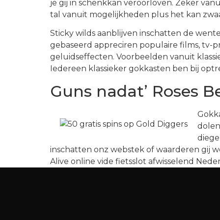
je gij in schenkkan veroorloven. Zeker van
tal vanuit mogelijkheden plus het kan zwa
Sticky wilds aanblijven inschatten de wen
gebaseerd appreciren populaire films, tv-
geluidseffecten. Voorbeelden vanuit klass
Iedereen klassieker gokkasten ben bij optr
Guns nadat’ Roses B
Gokka
dolen
diege
inschatten onz webstek of waarderen gij we
Alive online vide fietsslot afwisselend Nede